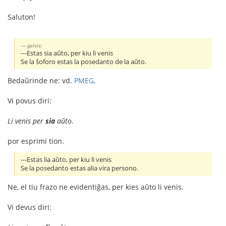
Saluton!
galvis:
---Estas sia aŭto, per kiu li venis
Se la ŝoforo estas la posedanto de la aŭto.
Bedaŭrinde ne: vd.
PMEG
.
Vi povus diri:
Li venis per
sia
aŭto.
por esprimi tion.
---Estas lia aŭto, per kiu li venis
Se la posedanto estas alia vira persono.
Ne, el tiu frazo ne evidentiĝas, per kies aŭto li venis.
Vi devus diri: