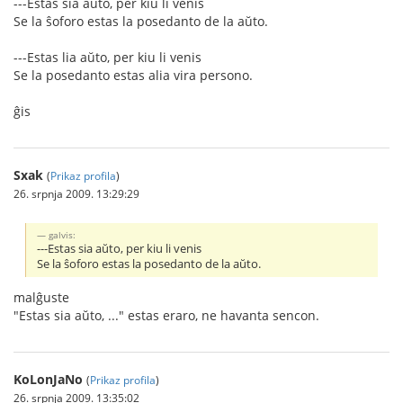
---Estas sia aŭto, per kiu li venis
Se la ŝoforo estas la posedanto de la aŭto.
---Estas lia aŭto, per kiu li venis
Se la posedanto estas alia vira persono.
ĝis
Sxak
(
Prikaz profila
)
26. srpnja 2009. 13:29:29
galvis:
---Estas sia aŭto, per kiu li venis
Se la ŝoforo estas la posedanto de la aŭto.
malĝuste
"Estas sia aŭto, ..." estas eraro, ne havanta sencon.
KoLonJaNo
(
Prikaz profila
)
26. srpnja 2009. 13:35:02