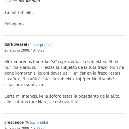
Li venis per
lia
aŭto.
aŭ ion similan.
Kolonjano
darkweasel
(
Prikaz profila
)
26. srpnja 2009. 13:43:28
Mi komprenas bone, ke "si" reprezentas la subjekton. Al mi
nur malklaris, ĉu "li" estas la subjekto de la tuta frazo. Nun mi
bone komprenis, ke oni devas uzi "lia", ĉar en la frazo "estas
lia aŭto", "lia aŭto" estas la subjekto, kaj "per kiu li venis"
estas nura subfrazo.
Certe mi intencis, ke la ŝoforo estas la posedanto de la aŭto,
alie estintus tute klare, ke oni uzu "lia".
crescence
(
Prikaz profila
)
26. srpnja 2009. 15:00:23