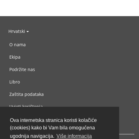
Hrvatski
O nama
Ekipa
Podržite nas
Libro
Zaštita podataka
Uvjeti korištenja
Kontaktiraj nas
Ova internetska stranica koristi kolačiće
(cookies) kako bi Vam bila omogućena
ugodnija navigacija.
Više informacija