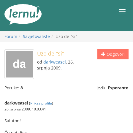
Sadržaj
Meni
Forum
Savjetovalište
Uzo de "si"
Uzo de "si"
Odgovori
od
darkweasel
, 26.
srpnja 2009.
Poruke:
8
Jezik:
Esperanto
darkweasel
(
Prikaz profila
)
26. srpnja 2009. 10:03:41
Saluton!
Ĉu oni diras: