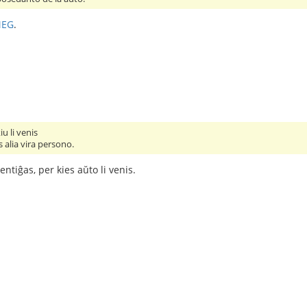
MEG
.
iu li venis
 alia vira persono.
entiĝas, per kies aŭto li venis.