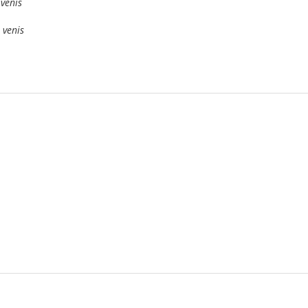
 venis
 venis