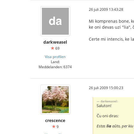
26 juli 2009 13:43:28
Mi komprenas bone, ke 
ke oni devas uzi "lia", 
Certe mi intencis, ke l
darkweasel
69
Visa profilen
Land:
Meddelanden: 6374
26 juli 2009 15:00:23
darkweasel:
Saluton!
Ĉu oni diras:
crescence
Estas
lia
aŭto, per kiu 
9