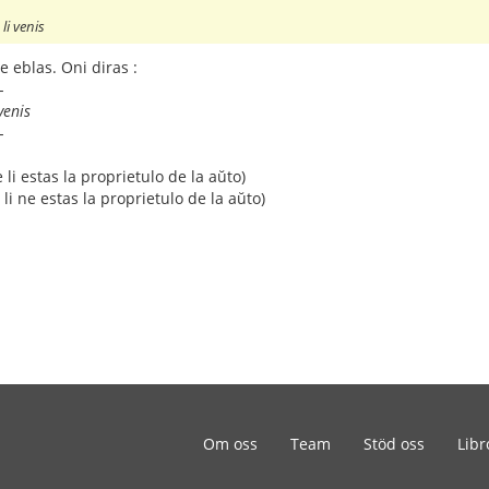
li venis
ne eblas. Oni diras :
-
venis
-
 li estas la proprietulo de la aŭto)
 li ne estas la proprietulo de la aŭto)
Om oss
Team
Stöd oss
Libr