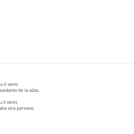
iu li venis
posedanto de la aŭto.
u li venis
alia vira persono.