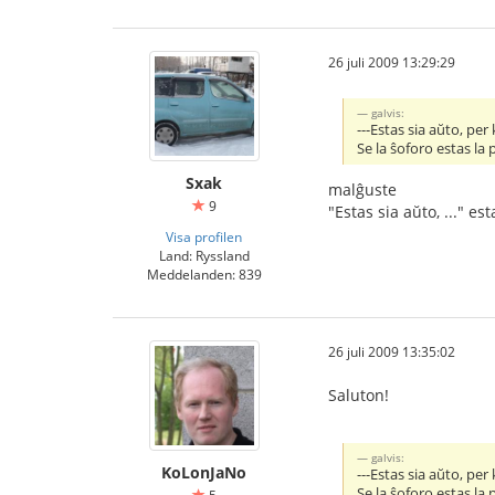
26 juli 2009 13:29:29
galvis:
---Estas sia aŭto, per 
Se la ŝoforo estas la
Sxak
malĝuste
9
"Estas sia aŭto, ..." e
Visa profilen
Land: Ryssland
Meddelanden: 839
26 juli 2009 13:35:02
Saluton!
galvis:
KoLonJaNo
---Estas sia aŭto, per 
Se la ŝoforo estas la