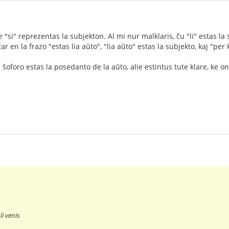
"si" reprezentas la subjekton. Al mi nur malklaris, ĉu "li" estas l
ĉar en la frazo "estas lia aŭto", "lia aŭto" estas la subjekto, kaj "per
a ŝoforo estas la posedanto de la aŭto, alie estintus tute klare, ke oni
li venis