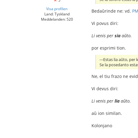
5
Visa profilen
Bedaŭrinde ne: vd.
P
Land: Tyskland
Meddelanden: 520
Vi povus diri:
Li venis per
sia
aŭto.
por esprimi tion.
---Estas lia aŭto, per k
Se la posedanto estas
Ne, el tiu frazo ne evid
Vi devus diri:
Li venis per
lia
aŭto.
aŭ ion similan.
Kolonjano