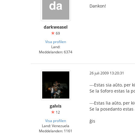
Dankon!
darkweasel
69
Visa profilen
Land:
Meddelanden: 6374
26 juli 2009 13:20:31
---Estas sia aŭto, per k
Se la ŝoforo estas la 
---Estas lia aŭto, per ki
galvis
Se la posedanto estas 
12
Visa profilen
ĝis
Land: Venezuela
Meddelanden: 1161