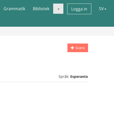
Grammatik
Bibliotek
SV
Logga in
Svara
Språk:
Esperanto