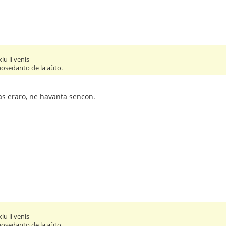
kiu li venis
 posedanto de la aŭto.
stas eraro, ne havanta sencon.
kiu li venis
 posedanto de la aŭto.