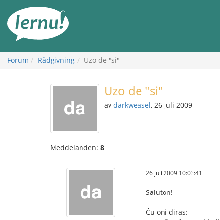
Till
sidans
innehåll
Forum
Rådgivning
Uzo de "si"
Uzo de "si"
av
darkweasel
, 26 juli 2009
Meddelanden:
8
26 juli 2009 10:03:41
Saluton!
Ĉu oni diras: