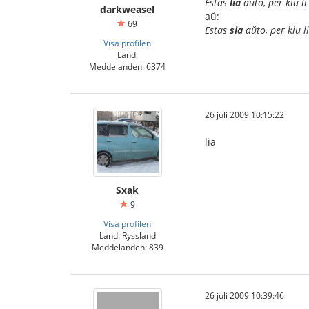
Estas
lia
aŭto, per kiu li
darkweasel
aŭ:
69
Estas
sia
aŭto, per kiu li
Visa profilen
Land:
Meddelanden: 6374
26 juli 2009 10:15:22
lia
Sxak
9
Visa profilen
Land: Ryssland
Meddelanden: 839
26 juli 2009 10:39:46