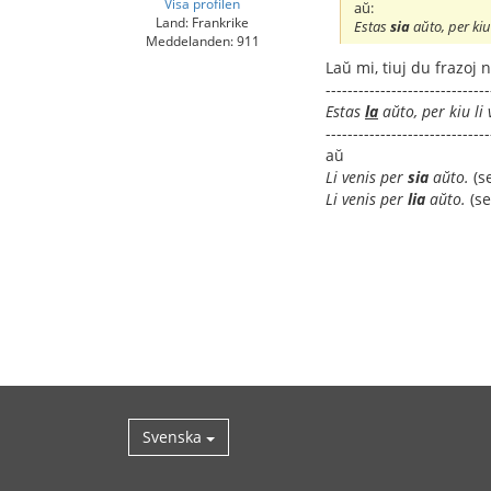
Visa profilen
aŭ:
Land: Frankrike
Estas
sia
aŭto, per kiu 
Meddelanden: 911
Laŭ mi, tiuj du frazoj 
------------------------------
Estas
la
aŭto, per kiu li 
------------------------------
aŭ
Li venis per
sia
aŭto.
(se
Li venis per
lia
aŭto.
(se
Svenska