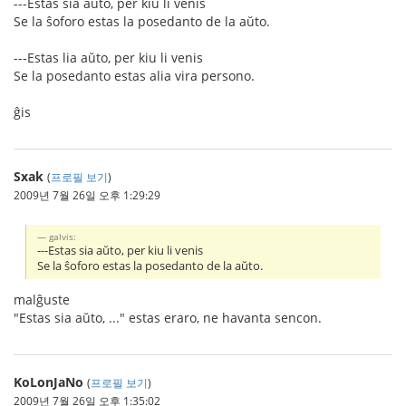
---Estas sia aŭto, per kiu li venis
Se la ŝoforo estas la posedanto de la aŭto.
---Estas lia aŭto, per kiu li venis
Se la posedanto estas alia vira persono.
ĝis
Sxak
(
프로필 보기
)
2009년 7월 26일 오후 1:29:29
galvis:
---Estas sia aŭto, per kiu li venis
Se la ŝoforo estas la posedanto de la aŭto.
malĝuste
"Estas sia aŭto, ..." estas eraro, ne havanta sencon.
KoLonJaNo
(
프로필 보기
)
2009년 7월 26일 오후 1:35:02