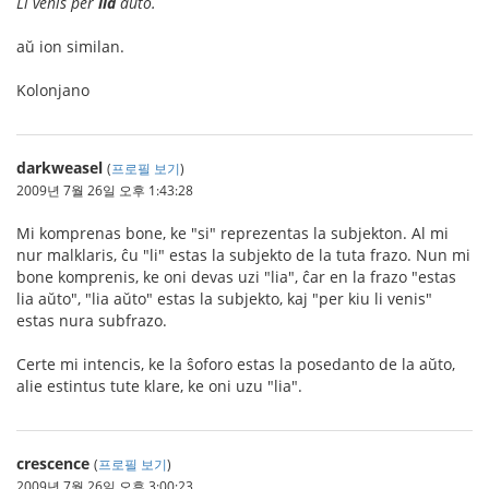
Li venis per
lia
aŭto.
aŭ ion similan.
Kolonjano
darkweasel
(
프로필 보기
)
2009년 7월 26일 오후 1:43:28
Mi komprenas bone, ke "si" reprezentas la subjekton. Al mi
nur malklaris, ĉu "li" estas la subjekto de la tuta frazo. Nun mi
bone komprenis, ke oni devas uzi "lia", ĉar en la frazo "estas
lia aŭto", "lia aŭto" estas la subjekto, kaj "per kiu li venis"
estas nura subfrazo.
Certe mi intencis, ke la ŝoforo estas la posedanto de la aŭto,
alie estintus tute klare, ke oni uzu "lia".
crescence
(
프로필 보기
)
2009년 7월 26일 오후 3:00:23