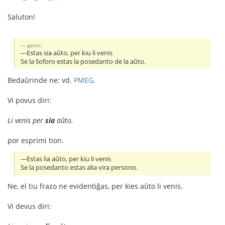
Saluton!
galvis:
---Estas sia aŭto, per kiu li venis
Se la ŝoforo estas la posedanto de la aŭto.
Bedaŭrinde ne: vd.
PMEG
.
Vi povus diri:
Li venis per
sia
aŭto.
por esprimi tion.
---Estas lia aŭto, per kiu li venis
Se la posedanto estas alia vira persono.
Ne, el tiu frazo ne evidentiĝas, per kies aŭto li venis.
Vi devus diri: