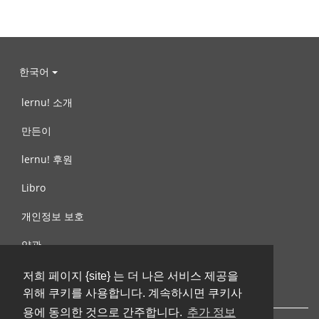
한국어
lernu! 소개
만든이
lernu! 후원
Libro
개인정보 보호
약관
제안, 문의
저희 페이지 {site} 는 더 나은 서비스 제공을
위해 쿠키를 사용합니다. 계속하시면 쿠키사
용에 동의한 것으로 간주합니다.
추가 정보