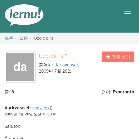
본
문
메
으
뉴
로
토론
질문
Uzo de "si"
Uzo de "si"
댓글 쓰기
글쓴이:
darkweasel
,
2009년 7월 26일
글:
8
언어:
Esperanto
darkweasel
(
프로필 보기
)
2009년 7월 26일 오전 10:03:41
Saluton!
Ĉu oni diras: