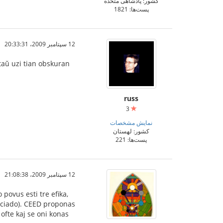
کشور: پادشاهی متحده
پست‌ها: 1821
12 سپتامبر 2009،‏ 20:33:31
ataŭ uzi tian obskuran
russ
3
نمایش مشخصات
کشور: لهستان
پست‌ها: 221
12 سپتامبر 2009،‏ 21:08:38
povus esti tre efika,
aciado). CEED proponas
 ofte kaj se oni konas