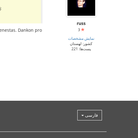
:
russ
3
e enestas. Dankon pro
نمایش مشخصات
کشور: لهستان
پست‌ها: 221
فارسی