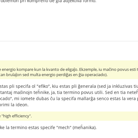
roblemon pri kompreno de ĝia adjektiva formo.
 de energio kompare kun la kvanto de eligaĵo. Ekzemple, iu maĉino povus esti t
tan brulaĵon sed multa energio perdiĝas en ĝia operaciado).
s pli specifa ol "efiko", kiu estas pli ĝenerala (sed ja inkluzivas 
utantaj ma
ŝ
inojn teĥnike, ja, tia termino povus utili. Sed en tia neteĥ
ado", mi iomete dubas ĉu la specifa mallarĝa senco estas la vera p
rimi la ideon.
 "high efficiency".
!) ke la termino estas specife "mech" (meĥanika).