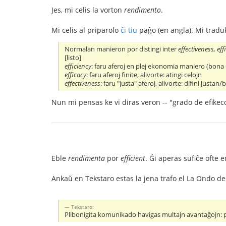
Jes, mi celis la vorton
rendimento
.
Mi celis al priparolo
ĉi tiu
paĝo (en angla). Mi traduk
Normalan manieron por distingi inter
effectiveness, eff
[listo]
efficiency
: faru aferoj en plej ekonomia maniero (bona 
efficacy
: faru aferoj finite, alivorte: atingi celojn
effectiveness
: faru "justa" aferoj, alivorte: difini justa
Nun mi pensas ke vi diras veron -- "grado de efikec
Eble
rendimenta
por
efficient
. Ĝi aperas sufiĉe ofte 
Ankaŭ en Tekstaro estas la jena trafo el La Ondo d
Tekstaro:
Plibonigita komunikado havigas multajn avantaĝojn: p