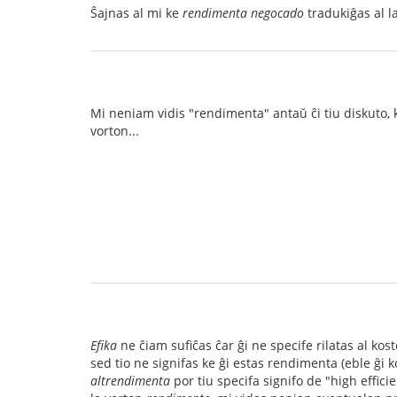
Ŝajnas al mi ke
rendimenta negocado
tradukiĝas al l
Mi neniam vidis "rendimenta" antaŭ ĉi tiu diskuto, k
vorton...
Efika
ne ĉiam sufiĉas ĉar ĝi ne specife rilatas al kos
sed tio ne signifas ke ĝi estas rendimenta (eble ĝ
altrendimenta
por tiu specifa signifo de "high effici