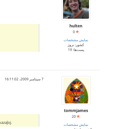
hulten
0
نمایش مشخصات
کشور: نروژ
پست‌ها: 19
7 سپتامبر 2009،‏ 16:11:02
tommjames
20
kazaĵoj.
نمایش مشخصات