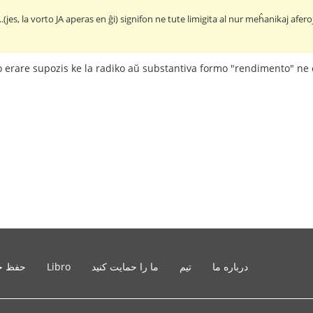
jes, la vorto JA aperas en ĝi) signifon ne tute limigita al nur meĥanikaj aferoj
 do erare supozis ke la radiko aŭ substantiva formo "rendimento" n
درباره ما
تیم
ما را حمایت کنید
Libro
حفظ ح