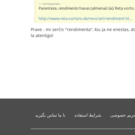
tommjames:
Parenteze,
rendimento
havas (almenaŭ laŭ Reta vorto...(
http://www.reta-vortaro.de/revo/art/rendiment.ht...
Prave - mi serĉis "rendimenta", kiu ja ne enestas,
la atentigo!
ریم خصوصی
شرایط استفاده
با ما تماس بگیرید