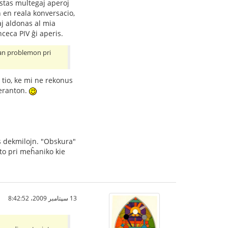
estas multegaj aperoj
n en reala konversacio,
aj aldonas al mia
ceca PIV ĝi aperis.
lan problemon pri
o tio, ke mi ne rekonus
peranton.
is dekmilojn. "Obskura"
sto pri meĥaniko kie
13 سپتامبر 2009،‏ 8:42:52