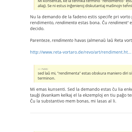
Mi konsentas, ke la teĥnika termino "rendimento" estas 
aliaj). Se ni estus inĝenieroj diskutantaj maŝinojn teĥnik
Nu la demando de la fadeno estis specife pri vorto 
rendimento,
rendimenta
estas bona. Ĉu
rendiment'
e
decido.
Parenteze,
rendimento
havas (almenaŭ laŭ Reta vorto.
http://www.reta-vortaro.de/revo/art/rendiment.ht...
russ:
sed laŭ mi, "rendimenta" estas obskura maniero diri s
terminon.
Mi emas kunsenti. Sed la demando estas ĉu lia enket
tauĝi (kvankam kelkaj el la ekzemploj en tiu paĝo te
Ĉu la substantivo mem bonas, mi lasas al li.