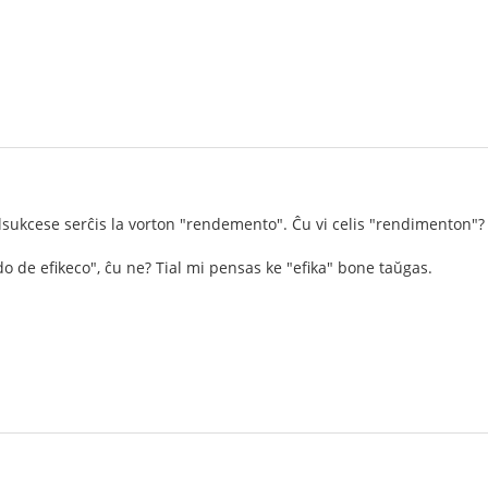
alsukcese serĉis la vorton "rendemento". Ĉu vi celis "rendimenton"?
 de efikeco", ĉu ne? Tial mi pensas ke "efika" bone taŭgas.