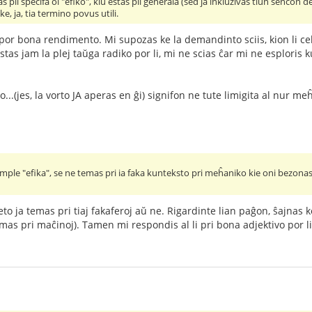
pli specifa ol "efiko", kiu estas pli ĝenerala (sed ja inkluzivas tiun sencon 
e, ja, tia termino povus utili.
por bona rendimento. Mi supozas ke la demandinto sciis, kion li ce
stas jam la plej taŭga radiko por li, mi ne scias ĉar mi ne esploris k
..(jes, la vorto JA aperas en ĝi) signifon ne tute limigita al nur meĥ
imple "efika", se ne temas pri ia faka kunteksto pri meĥaniko kie oni bezona
o ja temas pri tiaj fakaferoj aŭ ne. Rigardinte lian paĝon, ŝajnas 
mas pri maĉinoj). Tamen mi respondis al li pri bona adjektivo por li