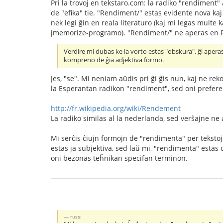
Pri la trovoj en tekstaro.com: la radiko "rendiment
de "efika" tie. "Rendiment/" estas evidente nova kaj
nek legi ĝin en reala literaturo (kaj mi legas multe
jmemorize-programo). "Rendiment/" ne aperas en Reta
Verdire mi dubas ke la vorto estas "obskura", ĝi aperas
kompreno de ĝia adjektiva formo.
Jes, "se". Mi neniam aŭdis pri ĝi ĝis nun, kaj ne rek
la Esperantan radikon "rendiment", sed oni prefer
http://fr.wikipedia.org/wiki/Rendement
La radiko similas al la nederlanda, sed verŝajne ne al
Mi serĉis ĉiujn formojn de "rendimenta" per tekstoj.
estas ja subjektiva, sed laŭ mi, "rendimenta" estas 
oni bezonas teĥnikan specifan terminon.
russ: