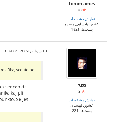
tommjames
20
نمایش مشخصات
کشور: پادشاهی متحده
پست‌ها: 1821
13 سپتامبر 2009،‏ 6:24:04
re efika, sed tio ne
russ
tiun sencon de
3
nika kaj pli
unkto. Se jes,
نمایش مشخصات
کشور: لهستان
پست‌ها: 221