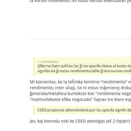
la vorton
rendimento
, mi vidas nenian eventualan p
tommjames:
Efika
ne ĉiam sufiĉas ĉar ĝi ne specife rilatas al kosto
signifas ke ĝi estas rendimenta (eble ĝi konsumas mul
Mi konsentas, ke la teĥnika termino "rendimento" esta
rendimento, inter aliaj). Se ni estus inĝenieroj disk
ĝenerala/metafora kunteksto kiel "rendimenta negoc
"malmultekoste efika negocado" ŝajnas tre klare esp
CEED proponas
altrendimenta
por tiu specifa signifo de
Jes, kaj bonvolu noti ke CEED atentigas (eĉ 2 fojojn