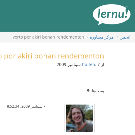
رود
ه
حتوا
انجمن
مركز مشاوره
vorto por akiri bonan rendementon
o por akiri bonan rendementon
از
, 7 سپتامبر 2009
hulten
پست‌ها:
9
7 سپتامبر 2009،‏ 8:52:34