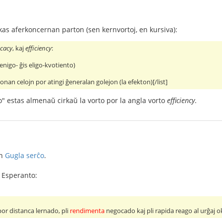
as aferkoncernan parton (sen kernvortoj, en kursiva):
icacy
, kaj
efficiency
:
enigo- ĝis eligo-kvotiento)
n/bonan celojn por atingi ĝeneralan golejon (la efekton)[/list]
o" estas almenaŭ cirkaŭ la vorto por la angla vorto
efficiency
.
en
Gugla serĉo
.
e Esperanto:
or distanca lernado, pli
rendimenta
negocado kaj pli rapida reago al urĝaj o