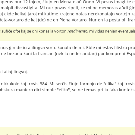
" aperas nur 12 fojojn, ĉiujn en Monato aŭ Ondo. Vi povas imagi ke 
 malpli disvastigita. Mi nur povas ripeti, ke mi ne memoras aŭdi ĝi
 kaj ekde kelkaj jaroj mi kutime krajone notas nerekonatajn vortojn k
-vortaro.de kaj (do) ne en Plena Vortaro. Nur en la posta pli fran
 sufiĉe ofte kaj se oni konas la vorton
rendimento
, mi vidas nenian eventua
onus ĝin de iu alilingva vorto konata de mi. Eble mi estas filistro pr
e ne bezonu koni la francan (nek la nederlandan) por kompreni Es
 aliaj lingvoj.
nl/kukolo kaj trovis 384. Mi serĉis ĉiujn formojn de "efika" kaj trov
obskura maniero diri simple "efika", se ne temas pri ia faka kuntek