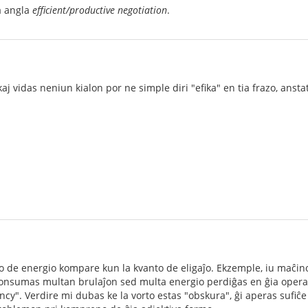
a angla
efficient/productive negotiation
.
aj vidas neniun kialon por ne simple diri "efika" en tia frazo, anst
to de energio kompare kun la kvanto de eligaĵo. Ekzemple, iu maĉino 
i konsumas multan brulaĵon sed multa energio perdiĝas en ĝia oper
ency". Verdire mi dubas ke la vorto estas "obskura", ĝi aperas sufiĉe