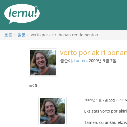
본
문
으
로
토론
질문
vorto por akiri bonan rendementon
vorto por akiri bon
글쓴이:
hulten
, 2009년 9월 7일
글:
9
2009년 9월 7일 오전 8:52:3
Ekzistas vorto por akir
Tamen, ĉu ankaŭ ekzis