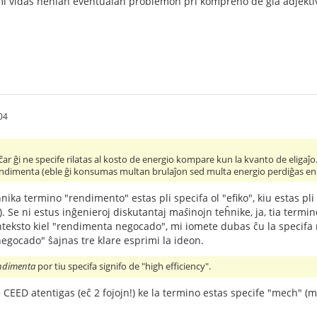
mi vidas nenian eventualan problemon pri kompreno de ĝia adjekti
04
ar ĝi ne specife rilatas al kosto de energio kompare kun la kvanto de eligaĵo
 rendimenta (eble ĝi konsumas multan brulaĵon sed multa energio perdiĝas en
nika termino "rendimento" estas pli specifa ol "efiko", kiu estas pl
). Se ni estus inĝenieroj diskutantaj ma
ŝ
inojn teĥnike, ja, tia termi
eksto kiel "rendimenta negocado", mi iomete dubas ĉu la specifa m
egocado" ŝajnas tre klare esprimi la ideon.
endimenta
por tiu specifa signifo de "high efficiency".
e CEED atentigas (eĉ 2 fojojn!) ke la termino estas specife "mech" (