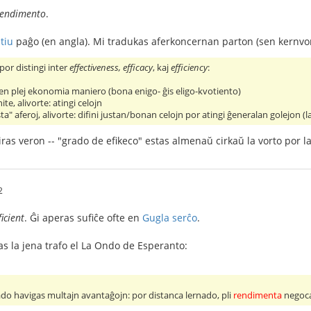
rendimento
.
 tiu
paĝo (en angla). Mi tradukas aferkoncernan parton (sen kernvort
or distingi inter
effectiveness, efficacy
, kaj
efficiency
:
j en plej ekonomia maniero (bona enigo- ĝis eligo-kvotiento)
nite, alivorte: atingi celojn
usta" aferoj, alivorte: difini justan/bonan celojn por atingi ĝeneralan golejon (la
ras veron -- "grado de efikeco" estas almenaŭ cirkaŭ la vorto por l
2
ficient
. Ĝi aperas sufiĉe ofte en
Gugla serĉo
.
s la jena trafo el La Ondo de Esperanto:
do havigas multajn avantaĝojn: por distanca lernado, pli
rendimenta
negocad