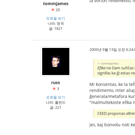
la vorton
rendimento
, 
tommjames
20
프로필 보기
나라: 영국
글: 1821
2009년 9월 13일 오전 6:24:
tommjames:
Efika
ne ĉiam sufiĉas ĉ
signifas ke ĝi estas
russ
Mi konsentas, ke la teĥ
3
rendimento, inter aliaj
ĝenerala/metafora kunt
프로필 보기
"malmultekoste efika n
나라: 폴란드
글: 221
CEED proponas
altr
Jes, kaj bonvolu noti k