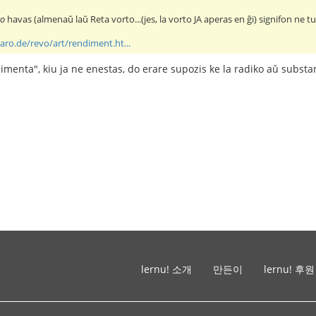
to
havas (almenaŭ laŭ Reta vorto...(jes, la vorto JA aperas en ĝi) signifon ne tu
aro.de/revo/art/rendiment.ht...
dimenta", kiu ja ne enestas, do erare supozis ke la radiko aŭ subs
lernu! 소개
만든이
lernu! 후원