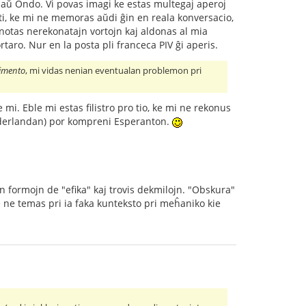
o aŭ Ondo. Vi povas imagi ke estas multegaj aperoj
eti, ke mi ne memoras aŭdi ĝin en reala konversacio,
e notas nerekonatajn vortojn kaj aldonas al mia
aro. Nur en la posta pli franceca PIV ĝi aperis.
imento
, mi vidas nenian eventualan problemon pri
 mi. Eble mi estas filistro pro tio, ke mi ne rekonus
nederlandan) por kompreni Esperanton.
jn formojn de "efika" kaj trovis dekmilojn. "Obskura"
e ne temas pri ia faka kunteksto pri meĥaniko kie