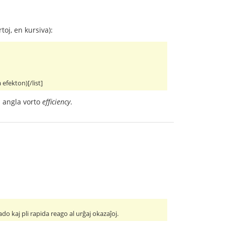
oj, en kursiva):
 efekton)[/list]
a angla vorto
efficiency
.
o kaj pli rapida reago al urĝaj okazaĵoj.