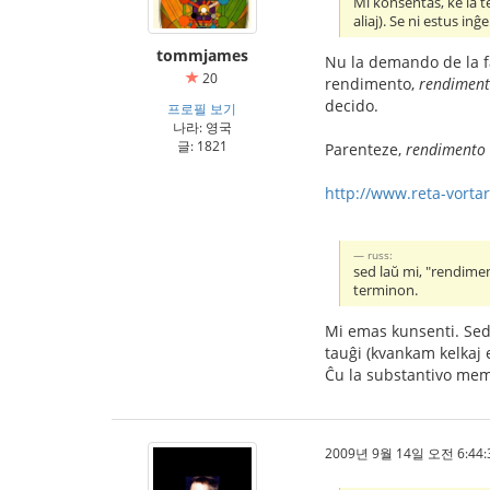
Mi konsentas, ke la t
aliaj). Se ni estus in
tommjames
Nu la demando de la fa
20
rendimento,
rendimen
decido.
프로필 보기
나라: 영국
글: 1821
Parenteze,
rendimento
http://www.reta-vortar
russ:
sed laŭ mi, "rendimen
terminon.
Mi emas kunsenti. Sed 
tauĝi (kvankam kelkaj 
Ĉu la substantivo mem 
2009년 9월 14일 오전 6:44: