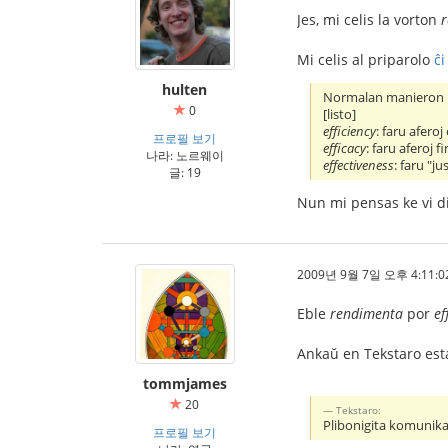
Jes, mi celis la vorton
Mi celis al priparolo
ĉi
hulten
Normalan manieron p
0
[listo]
efficiency
: faru afero
프로필 보기
efficacy
: faru aferoj fi
나라: 노르웨이
effectiveness
: faru "j
글: 19
Nun mi pensas ke vi di
2009년 9월 7일 오후 4:11:0
Eble
rendimenta
por
ef
Ankaŭ en Tekstaro esta
tommjames
20
Tekstaro:
Plibonigita komunika
프로필 보기