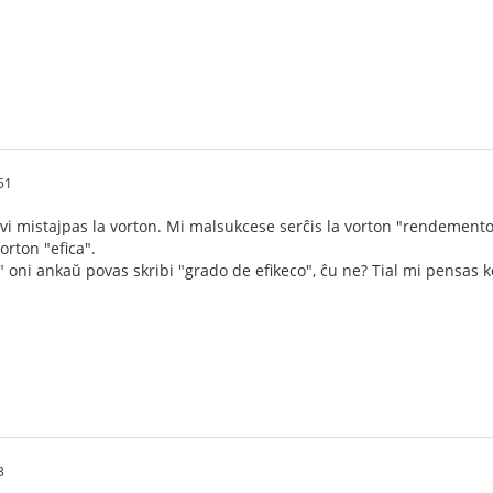
51
e vi mistajpas la vorton. Mi malsukcese serĉis la vorton "rendemento
orton "efica".
oni ankaŭ povas skribi "grado de efikeco", ĉu ne? Tial mi pensas k
3