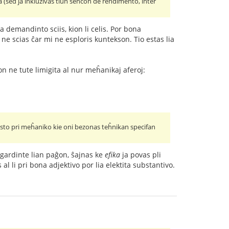
la (sed ja inkluzivas tiun sencon de rendimento, inter
 demandinto sciis, kion li celis. Por bona
 ne scias ĉar mi ne esploris kuntekson. Tio estas lia
on ne tute limigita al nur meĥanikaj aferoj:
eksto pri meĥaniko kie oni bezonas teĥnikan specifan
igardinte lian paĝon, ŝajnas ke
efika
ja povas pli
 li pri bona adjektivo por lia elektita substantivo.