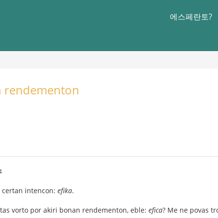
에스페란토?
an rendementon
4
i certan intencon:
efika
.
tas vorto por akiri bonan rendementon, eble:
efica
? Me ne povas tro