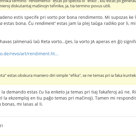
eĥnika termino "rendimento" estas pli specifa ol "efiko", kiu estas pli ĝenera
ĝenieroj diskutantaj maŝinojn teĥnike, ja, tia termino povus utili.
deno estis specife pri vorto por bona rendimento. Mi supozas ke la
ta
estas bona. Ĉu
rendiment'
estas jam la plej taŭga radiko por li, mi
havas (almenaŭ laŭ Reta vorto...(jes, la vorto JA aperas en ĝi) signif
o.de/revo/art/rendiment.ht...
ta" estas obskura maniero diri simple "efika", se ne temas pri ia faka kunt
la demando estas ĉu lia enketo ja temas pri tiaj fakaferoj aŭ ne. R
el la ekzemploj en tiu paĝo temas pri maĉinoj). Tamen mi respondis al
bonas, mi lasas al li.
31