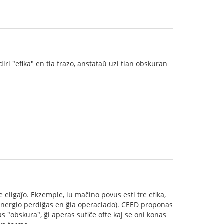
ri "efika" en tia frazo, anstataŭ uzi tian obskuran
 eligaĵo. Ekzemple, iu maĉino povus esti tre efika,
 energio perdiĝas en ĝia operaciado). CEED proponas
as "obskura", ĝi aperas sufiĉe ofte kaj se oni konas