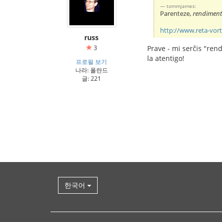
tommjames:
Parenteze,
rendimen
http://www.reta-vort
russ
3
Prave - mi serĉis "ren
la atentigo!
프로필 보기
나라: 폴란드
글: 221
한국어