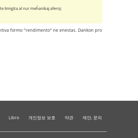
te limigita al nur meĥanikaj aferoj:
tantiva formo "rendimento" ne enestas. Dankon pro
Libro
개인정보 보호
약관
제안, 문의