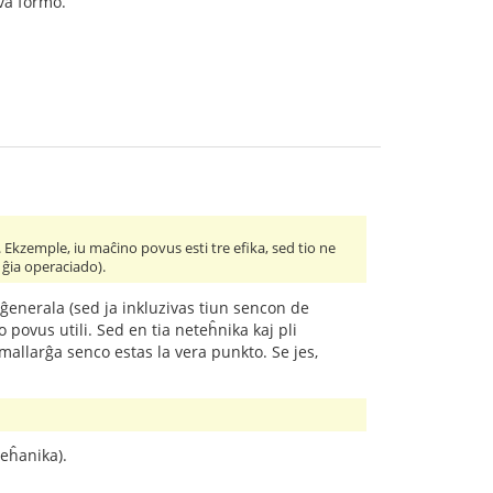
va formo.
. Ekzemple, iu maĉino povus esti tre efika, sed tio ne
 ĝia operaciado).
i ĝenerala (sed ja inkluzivas tiun sencon de
no povus utili. Sed en tia neteĥnika kaj pli
allarĝa senco estas la vera punkto. Se jes,
meĥanika).