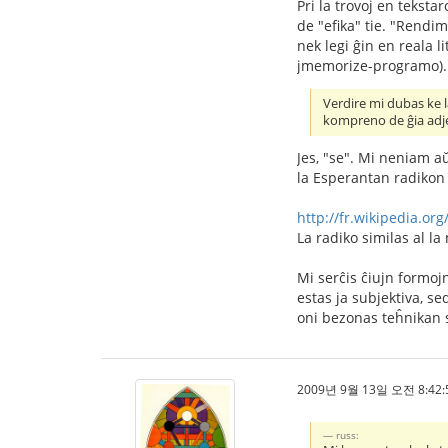
Pri la trovoj en tekst
de "efika" tie. "Rendi
nek legi ĝin en reala l
jmemorize-programo). "
Verdire mi dubas ke l
kompreno de ĝia adj
Jes, "se". Mi neniam aŭ
la Esperantan radikon
http://fr.wikipedia.o
La radiko similas al la
Mi serĉis ĉiujn formojn
estas ja subjektiva, s
oni bezonas teĥnikan 
2009년 9월 13일 오전 8:42:
russ: