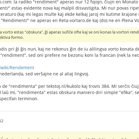
aro.com: la radiko "rendiment" aperas nur 12 fojojn, ĉiujn en Monat
ment/" estas evidente nova kaj malpli disvastigita. Mi nur povas rip
iteraturo (kaj mi legas multe kaj ekde kelkaj jaroj mi kutime krajon
Rendiment/" ne aperas en Reta-vortaro.de kaj (do) ne en Plena Vort
a vorto estas "obskura", ĝi aperas sufiĉe ofte kaj se oni konas la vorton
rend
ektiva formo.
dis pri ĝi ĝis nun, kaj ne rekonus ĝin de iu alilingva vorto konata de
 "rendiment", sed oni prefere ne bezonu koni la francan (nek la 
rg/wiki/Rendement
 nederlanda, sed verŝajne ne al aliaj lingvoj.
 de "rendimenta" per tekstoj.nl/kukolo kaj trovis 384. Mi serĉis ĉiu
ed laŭ mi, "rendimenta" estas obskura maniero diri simple "efika", s
specifan terminon.
52