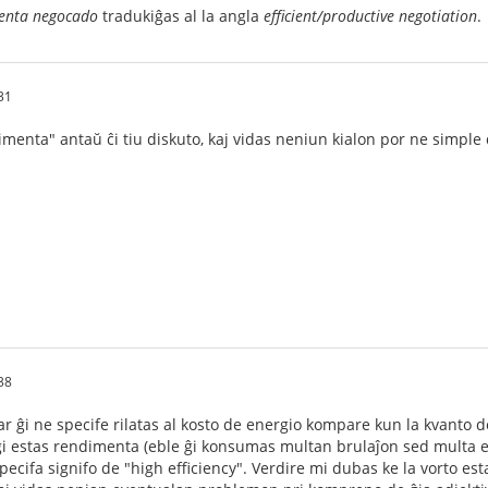
enta negocado
tradukiĝas al la angla
efficient/productive negotiation
.
31
menta" antaŭ ĉi tiu diskuto, kaj vidas neniun kialon por ne simple di
38
r ĝi ne specife rilatas al kosto de energio kompare kun la kvanto de
e ĝi estas rendimenta (eble ĝi konsumas multan brulaĵon sed multa
pecifa signifo de "high efficiency". Verdire mi dubas ke la vorto est