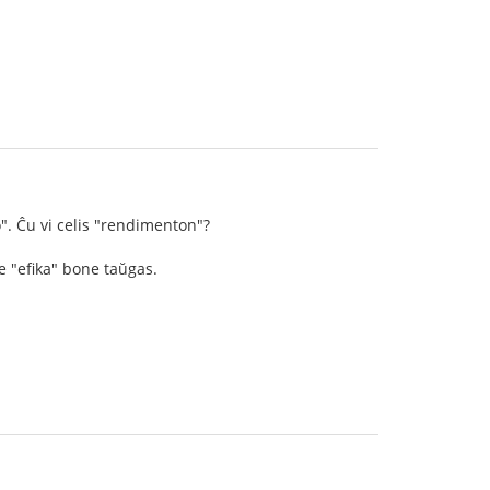
". Ĉu vi celis "rendimenton"?
e "efika" bone taŭgas.