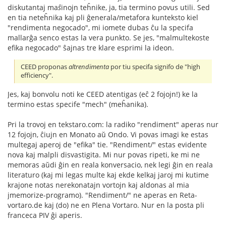
diskutantaj ma
ŝ
inojn teĥnike, ja, tia termino povus utili. Sed
en tia neteĥnika kaj pli ĝenerala/metafora kunteksto kiel
"rendimenta negocado", mi iomete dubas ĉu la specifa
mallarĝa senco estas la vera punkto. Se jes, "malmultekoste
efika negocado" ŝajnas tre klare esprimi la ideon.
CEED proponas
altrendimenta
por tiu specifa signifo de "high
efficiency".
Jes, kaj bonvolu noti ke CEED atentigas (eĉ 2 fojojn!) ke la
termino estas specife "mech" (meĥanika).
Pri la trovoj en tekstaro.com: la radiko "rendiment" aperas nur
12 fojojn, ĉiujn en Monato aŭ Ondo. Vi povas imagi ke estas
multegaj aperoj de "efika" tie. "Rendiment/" estas evidente
nova kaj malpli disvastigita. Mi nur povas ripeti, ke mi ne
memoras aŭdi ĝin en reala konversacio, nek legi ĝin en reala
literaturo (kaj mi legas multe kaj ekde kelkaj jaroj mi kutime
krajone notas nerekonatajn vortojn kaj aldonas al mia
jmemorize-programo). "Rendiment/" ne aperas en Reta-
vortaro.de kaj (do) ne en Plena Vortaro. Nur en la posta pli
franceca PIV ĝi aperis.