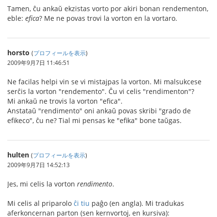
Tamen, ĉu ankaŭ ekzistas vorto por akiri bonan rendementon,
eble:
efica
? Me ne povas trovi la vorton en la vortaro.
horsto
(
プロフィールを表示
)
2009年9月7日 11:46:51
Ne facilas helpi vin se vi mistajpas la vorton. Mi malsukcese
serĉis la vorton "rendemento". Ĉu vi celis "rendimenton"?
Mi ankaŭ ne trovis la vorton "efica".
Anstataŭ "rendimento" oni ankaŭ povas skribi "grado de
efikeco", ĉu ne? Tial mi pensas ke "efika" bone taŭgas.
hulten
(
プロフィールを表示
)
2009年9月7日 14:52:13
Jes, mi celis la vorton
rendimento
.
Mi celis al priparolo
ĉi tiu
paĝo (en angla). Mi tradukas
aferkoncernan parton (sen kernvortoj, en kursiva):