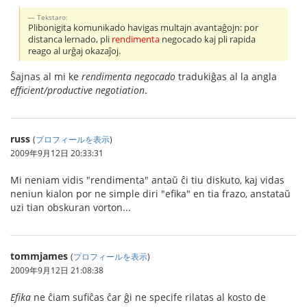
Tekstaro:
Plibonigita komunikado havigas multajn avantaĝojn: por
distanca lernado, pli
rendimenta
negocado kaj pli rapida
reago al urĝaj okazaĵoj.
Ŝajnas al mi ke
rendimenta negocado
tradukiĝas al la angla
efficient/productive negotiation
.
russ
(
プロフィールを表示
)
2009年9月12日 20:33:31
Mi neniam vidis "rendimenta" antaŭ ĉi tiu diskuto, kaj vidas
neniun kialon por ne simple diri "efika" en tia frazo, anstataŭ
uzi tian obskuran vorton...
tommjames
(
プロフィールを表示
)
2009年9月12日 21:08:38
Efika
ne ĉiam sufiĉas ĉar ĝi ne specife rilatas al kosto de