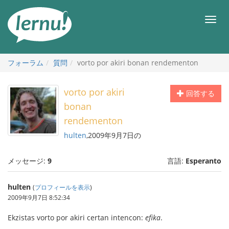
目
次
メ
へ
ニ
ュ
ー
フォーラム
質問
vorto por akiri bonan rendementon
vorto por akiri
回答する
bonan
rendementon
hulten
,2009年9月7日の
メッセージ:
9
言語:
Esperanto
hulten
(
プロフィールを表示
)
2009年9月7日 8:52:34
Ekzistas vorto por akiri certan intencon:
efika
.