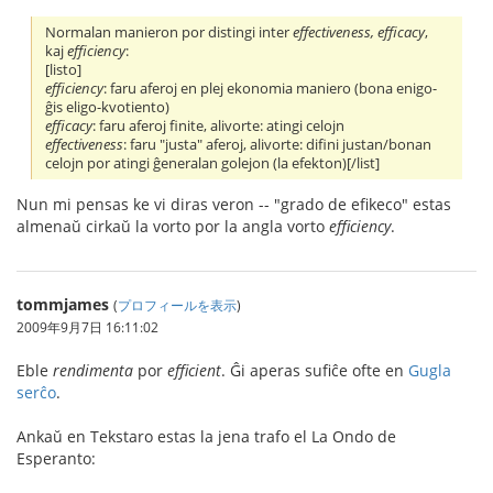
Normalan manieron por distingi inter
effectiveness, efficacy
,
kaj
efficiency
:
[listo]
efficiency
: faru aferoj en plej ekonomia maniero (bona enigo-
ĝis eligo-kvotiento)
efficacy
: faru aferoj finite, alivorte: atingi celojn
effectiveness
: faru "justa" aferoj, alivorte: difini justan/bonan
celojn por atingi ĝeneralan golejon (la efekton)[/list]
Nun mi pensas ke vi diras veron -- "grado de efikeco" estas
almenaŭ cirkaŭ la vorto por la angla vorto
efficiency
.
tommjames
(
プロフィールを表示
)
2009年9月7日 16:11:02
Eble
rendimenta
por
efficient
. Ĝi aperas sufiĉe ofte en
Gugla
serĉo
.
Ankaŭ en Tekstaro estas la jena trafo el La Ondo de
Esperanto: