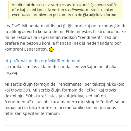
Verdire mi dubas ke la vorto estas "obskura", ĝi aperas sufiĉe
ofte kaj se oni konas la vorton
rendimento
, mi vidas nenian
eventualan problemon pri kompreno de ĝia adjektiva formo.
Jes, "se". Mi neniam aŭdis pri ĝi ĝis nun, kaj ne rekonus ĝin de
iu alilingva vorto konata de mi. Eble mi estas filistro pro tio, ke
mi ne rekonus la Esperantan radikon "rendiment", sed oni
prefere ne bezonu koni la francan (nek la nederlandan) por
kompreni Esperanton.
http://fr.wikipedia.org/wiki/Rendement
La radiko similas al la nederlanda, sed verŝajne ne al aliaj
lingvoj.
Mi serĉis ĉiujn formojn de "rendimenta" per tekstoj.nl/kukolo
kaj trovis 384. Mi serĉis ĉiujn formojn de "efika" kaj trovis
dekmilojn. "Obskura" estas ja subjektiva, sed laŭ mi,
"rendimenta" estas obskura maniero diri simple "efika", se ne
temas pri ia faka kunteksto pri meĥaniko kie oni bezonas
teĥnikan specifan terminon.