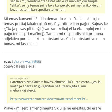
sed laŭ mi, "rendimenta" estas obskura maniero diri simple
"efika", se ne temas pri ia faka kunteksto pri meĥaniko kie oni
bezonas teĥnikan specifan terminon.
Mi emas kunsenti. Sed la demando estas ĉu lia enketo ja
temas pri tiaj fakaferoj aŭ ne. Rigardinte lian paĝon, ŝajnas ke
efika
ja povas pli tauĝi (kvankam kelkaj el la ekzemploj en tiu
paĝo temas pri maĉinoj). Tamen mi respondis al li pri bona
adjektivo por lia elektita substantivo. Ĉu la substantivo mem
bonas, mi lasas al li.
russ
(
プロフィールを表示
)
2009年9月14日 6:44:31
tommjames:
Parenteze,
rendimento
havas (almenaŭ laŭ Reta vorto...(jes, la
vorto JA aperas en ĝi) signifon ne tute limigita al nur
meĥanikaj aferoj:
http://www.reta-vortaro.de/revo/art/rendiment.ht...
Prave - mi serĉis "rendimenta", kiu ja ne enestas, do erare