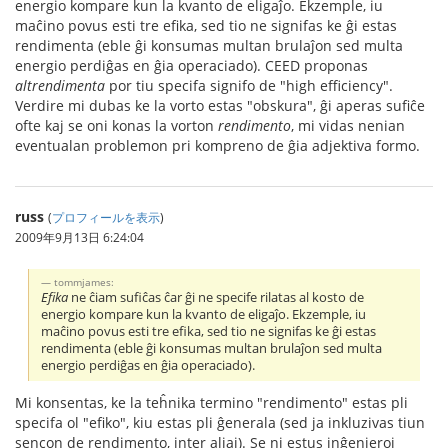
energio kompare kun la kvanto de eligaĵo. Ekzemple, iu
maĉino povus esti tre efika, sed tio ne signifas ke ĝi estas
rendimenta (eble ĝi konsumas multan brulaĵon sed multa
energio perdiĝas en ĝia operaciado). CEED proponas
altrendimenta
por tiu specifa signifo de "high efficiency".
Verdire mi dubas ke la vorto estas "obskura", ĝi aperas sufiĉe
ofte kaj se oni konas la vorton
rendimento
, mi vidas nenian
eventualan problemon pri kompreno de ĝia adjektiva formo.
russ
(
プロフィールを表示
)
2009年9月13日 6:24:04
tommjames:
Efika
ne ĉiam sufiĉas ĉar ĝi ne specife rilatas al kosto de
energio kompare kun la kvanto de eligaĵo. Ekzemple, iu
maĉino povus esti tre efika, sed tio ne signifas ke ĝi estas
rendimenta (eble ĝi konsumas multan brulaĵon sed multa
energio perdiĝas en ĝia operaciado).
Mi konsentas, ke la teĥnika termino "rendimento" estas pli
specifa ol "efiko", kiu estas pli ĝenerala (sed ja inkluzivas tiun
sencon de rendimento, inter aliaj). Se ni estus inĝenieroj