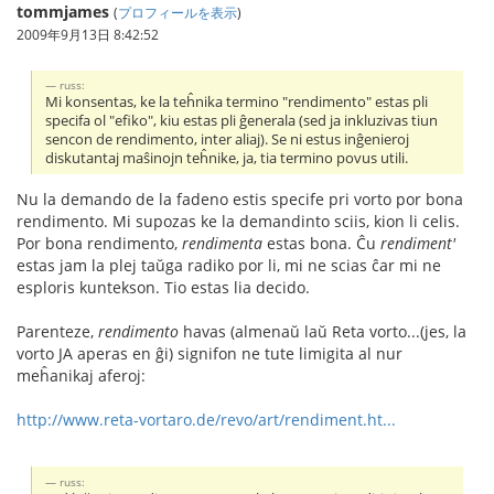
tommjames
(
プロフィールを表示
)
2009年9月13日 8:42:52
russ:
Mi konsentas, ke la teĥnika termino "rendimento" estas pli
specifa ol "efiko", kiu estas pli ĝenerala (sed ja inkluzivas tiun
sencon de rendimento, inter aliaj). Se ni estus inĝenieroj
diskutantaj maŝinojn teĥnike, ja, tia termino povus utili.
Nu la demando de la fadeno estis specife pri vorto por bona
rendimento. Mi supozas ke la demandinto sciis, kion li celis.
Por bona rendimento,
rendimenta
estas bona. Ĉu
rendiment'
estas jam la plej taŭga radiko por li, mi ne scias ĉar mi ne
esploris kuntekson. Tio estas lia decido.
Parenteze,
rendimento
havas (almenaŭ laŭ Reta vorto...(jes, la
vorto JA aperas en ĝi) signifon ne tute limigita al nur
meĥanikaj aferoj:
http://www.reta-vortaro.de/revo/art/rendiment.ht...
russ: