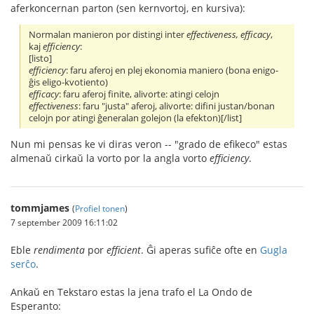
aferkoncernan parton (sen kernvortoj, en kursiva):
Normalan manieron por distingi inter
effectiveness, efficacy
,
kaj
efficiency
:
[listo]
efficiency
: faru aferoj en plej ekonomia maniero (bona enigo-
ĝis eligo-kvotiento)
efficacy
: faru aferoj finite, alivorte: atingi celojn
effectiveness
: faru "justa" aferoj, alivorte: difini justan/bonan
celojn por atingi ĝeneralan golejon (la efekton)[/list]
Nun mi pensas ke vi diras veron -- "grado de efikeco" estas
almenaŭ cirkaŭ la vorto por la angla vorto
efficiency
.
tommjames
(
Profiel tonen
)
7 september 2009 16:11:02
Eble
rendimenta
por
efficient
. Ĝi aperas sufiĉe ofte en
Gugla
serĉo
.
Ankaŭ en Tekstaro estas la jena trafo el La Ondo de
Esperanto: