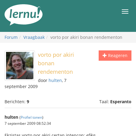
Naar
de
Men
inhoud
Forum
Vraagbaak
vorto por akiri bonan rendementon
vorto por akiri
Reageren
bonan
rendementon
door
hulten
, 7
september 2009
Berichten:
9
Taal:
Esperanto
hulten
(
Profiel tonen
)
7 september 2009 08:52:34
Ekzistas vorto por akiri certan intencon:
efika
.