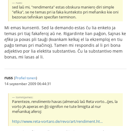
russ:
sed laŭ mi, "rendimenta" estas obskura maniero diri simple
"efika", se ne temas pri ia faka kunteksto pri meĥaniko kie oni
bezonas teĥnikan specifan terminon.
Mi emas kunsenti. Sed la demando estas ĉu lia enketo ja
temas pri tiaj fakaferoj aŭ ne. Rigardinte lian paĝon, ŝajnas ke
efika
ja povas pli tauĝi (kvankam kelkaj el la ekzemploj en tiu
paĝo temas pri maĉinoj). Tamen mi respondis al li pri bona
adjektivo por lia elektita substantivo. Ĉu la substantivo mem
bonas, mi lasas al li.
russ
(
Profiel tonen
)
14 september 2009 06:44:31
tommjames:
Parenteze,
rendimento
havas (almenaŭ laŭ Reta vorto...(jes, la
vorto JA aperas en ĝi) signifon ne tute limigita al nur
meĥanikaj aferoj:
http://www.reta-vortaro.de/revo/art/rendiment.ht...