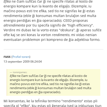
Efika
ne ĉiam sufiĉas ĉar ĝi ne specife rilatas al kosto de
energio kompare kun la kvanto de eligaĵo. Ekzemple, iu
maĉino povus esti tre efika, sed tio ne signifas ke ĝi estas
rendimenta (eble ĝi konsumas multan brulaĵon sed multa
energio perdiĝas en ĝia operaciado). CEED proponas
altrendimenta
por tiu specifa signifo de "high efficiency".
Verdire mi dubas ke la vorto estas "obskura", ĝi aperas sufiĉe
ofte kaj se oni konas la vorton
rendimento
, mi vidas nenian
eventualan problemon pri kompreno de ĝia adjektiva formo.
russ
(
Profiel tonen
)
13 september 2009 06:24:04
tommjames:
Efika
ne ĉiam sufiĉas ĉar ĝi ne specife rilatas al kosto de
energio kompare kun la kvanto de eligaĵo. Ekzemple, iu
maĉino povus esti tre efika, sed tio ne signifas ke ĝi estas
rendimenta (eble ĝi konsumas multan brulaĵon sed multa
energio perdiĝas en ĝia operaciado).
Mi konsentas, ke la teĥnika termino "rendimento" estas pli
specifa ol "efiko", kiu estas pli ĝenerala (sed ja inkluzivas tiun