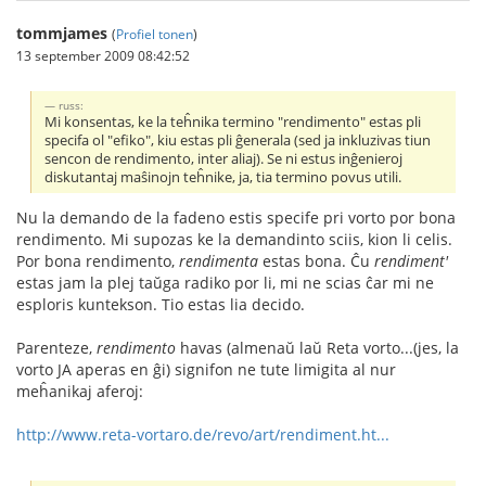
tommjames
(
Profiel tonen
)
13 september 2009 08:42:52
russ:
Mi konsentas, ke la teĥnika termino "rendimento" estas pli
specifa ol "efiko", kiu estas pli ĝenerala (sed ja inkluzivas tiun
sencon de rendimento, inter aliaj). Se ni estus inĝenieroj
diskutantaj maŝinojn teĥnike, ja, tia termino povus utili.
Nu la demando de la fadeno estis specife pri vorto por bona
rendimento. Mi supozas ke la demandinto sciis, kion li celis.
Por bona rendimento,
rendimenta
estas bona. Ĉu
rendiment'
estas jam la plej taŭga radiko por li, mi ne scias ĉar mi ne
esploris kuntekson. Tio estas lia decido.
Parenteze,
rendimento
havas (almenaŭ laŭ Reta vorto...(jes, la
vorto JA aperas en ĝi) signifon ne tute limigita al nur
meĥanikaj aferoj:
http://www.reta-vortaro.de/revo/art/rendiment.ht...