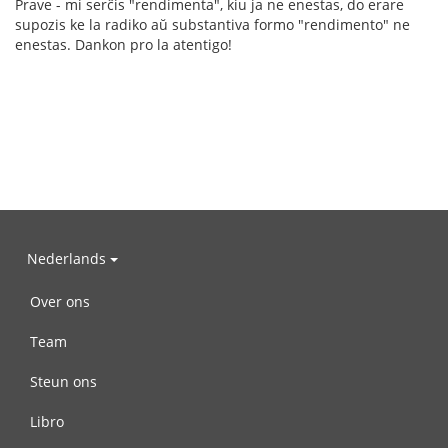
Prave - mi serĉis "rendimenta", kiu ja ne enestas, do erare
supozis ke la radiko aŭ substantiva formo "rendimento" ne
enestas. Dankon pro la atentigo!
Nederlands
Over ons
Team
Steun ons
Libro