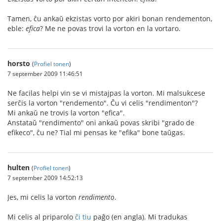
Tamen, ĉu ankaŭ ekzistas vorto por akiri bonan rendementon,
eble:
efica
? Me ne povas trovi la vorton en la vortaro.
horsto
(
Profiel tonen
)
7 september 2009 11:46:51
Ne facilas helpi vin se vi mistajpas la vorton. Mi malsukcese
serĉis la vorton "rendemento". Ĉu vi celis "rendimenton"?
Mi ankaŭ ne trovis la vorton "efica".
Anstataŭ "rendimento" oni ankaŭ povas skribi "grado de
efikeco", ĉu ne? Tial mi pensas ke "efika" bone taŭgas.
hulten
(
Profiel tonen
)
7 september 2009 14:52:13
Jes, mi celis la vorton
rendimento
.
Mi celis al priparolo
ĉi tiu
paĝo (en angla). Mi tradukas