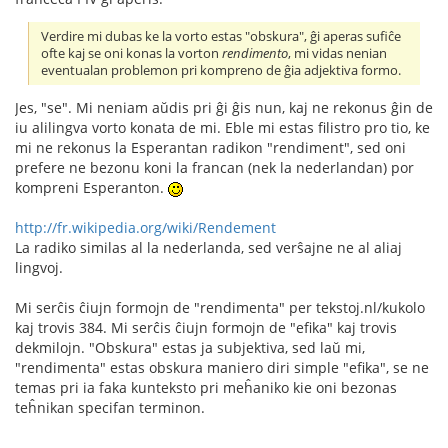
Verdire mi dubas ke la vorto estas "obskura", ĝi aperas sufiĉe
ofte kaj se oni konas la vorton
rendimento
, mi vidas nenian
eventualan problemon pri kompreno de ĝia adjektiva formo.
Jes, "se". Mi neniam aŭdis pri ĝi ĝis nun, kaj ne rekonus ĝin de
iu alilingva vorto konata de mi. Eble mi estas filistro pro tio, ke
mi ne rekonus la Esperantan radikon "rendiment", sed oni
prefere ne bezonu koni la francan (nek la nederlandan) por
kompreni Esperanton.
http://fr.wikipedia.org/wiki/Rendement
La radiko similas al la nederlanda, sed verŝajne ne al aliaj
lingvoj.
Mi serĉis ĉiujn formojn de "rendimenta" per tekstoj.nl/kukolo
kaj trovis 384. Mi serĉis ĉiujn formojn de "efika" kaj trovis
dekmilojn. "Obskura" estas ja subjektiva, sed laŭ mi,
"rendimenta" estas obskura maniero diri simple "efika", se ne
temas pri ia faka kunteksto pri meĥaniko kie oni bezonas
teĥnikan specifan terminon.