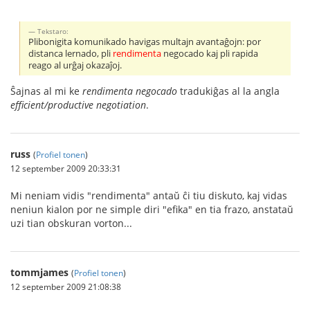
Tekstaro:
Plibonigita komunikado havigas multajn avantaĝojn: por
distanca lernado, pli
rendimenta
negocado kaj pli rapida
reago al urĝaj okazaĵoj.
Ŝajnas al mi ke
rendimenta negocado
tradukiĝas al la angla
efficient/productive negotiation
.
russ
(
Profiel tonen
)
12 september 2009 20:33:31
Mi neniam vidis "rendimenta" antaŭ ĉi tiu diskuto, kaj vidas
neniun kialon por ne simple diri "efika" en tia frazo, anstataŭ
uzi tian obskuran vorton...
tommjames
(
Profiel tonen
)
12 september 2009 21:08:38