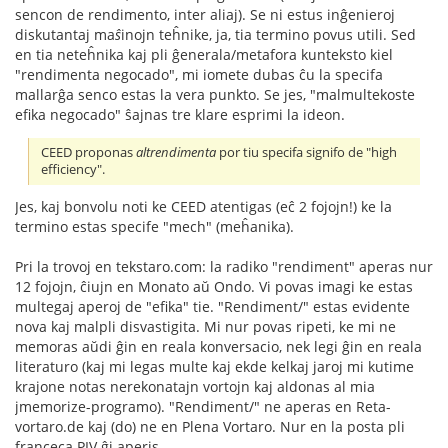
sencon de rendimento, inter aliaj). Se ni estus inĝenieroj
diskutantaj ma
ŝ
inojn teĥnike, ja, tia termino povus utili. Sed
en tia neteĥnika kaj pli ĝenerala/metafora kunteksto kiel
"rendimenta negocado", mi iomete dubas ĉu la specifa
mallarĝa senco estas la vera punkto. Se jes, "malmultekoste
efika negocado" ŝajnas tre klare esprimi la ideon.
CEED proponas
altrendimenta
por tiu specifa signifo de "high
efficiency".
Jes, kaj bonvolu noti ke CEED atentigas (eĉ 2 fojojn!) ke la
termino estas specife "mech" (meĥanika).
Pri la trovoj en tekstaro.com: la radiko "rendiment" aperas nur
12 fojojn, ĉiujn en Monato aŭ Ondo. Vi povas imagi ke estas
multegaj aperoj de "efika" tie. "Rendiment/" estas evidente
nova kaj malpli disvastigita. Mi nur povas ripeti, ke mi ne
memoras aŭdi ĝin en reala konversacio, nek legi ĝin en reala
literaturo (kaj mi legas multe kaj ekde kelkaj jaroj mi kutime
krajone notas nerekonatajn vortojn kaj aldonas al mia
jmemorize-programo). "Rendiment/" ne aperas en Reta-
vortaro.de kaj (do) ne en Plena Vortaro. Nur en la posta pli
franceca PIV ĝi aperis.