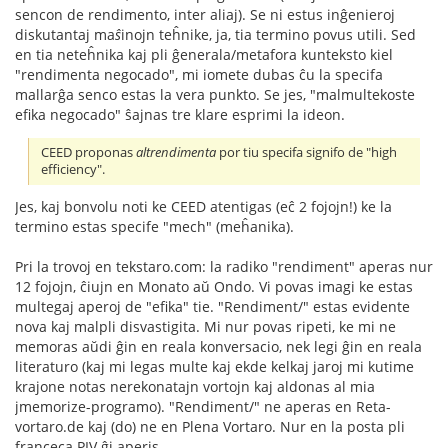
sencon de rendimento, inter aliaj). Se ni estus inĝenieroj
diskutantaj ma
ŝ
inojn teĥnike, ja, tia termino povus utili. Sed
en tia neteĥnika kaj pli ĝenerala/metafora kunteksto kiel
"rendimenta negocado", mi iomete dubas ĉu la specifa
mallarĝa senco estas la vera punkto. Se jes, "malmultekoste
efika negocado" ŝajnas tre klare esprimi la ideon.
CEED proponas
altrendimenta
por tiu specifa signifo de "high
efficiency".
Jes, kaj bonvolu noti ke CEED atentigas (eĉ 2 fojojn!) ke la
termino estas specife "mech" (meĥanika).
Pri la trovoj en tekstaro.com: la radiko "rendiment" aperas nur
12 fojojn, ĉiujn en Monato aŭ Ondo. Vi povas imagi ke estas
multegaj aperoj de "efika" tie. "Rendiment/" estas evidente
nova kaj malpli disvastigita. Mi nur povas ripeti, ke mi ne
memoras aŭdi ĝin en reala konversacio, nek legi ĝin en reala
literaturo (kaj mi legas multe kaj ekde kelkaj jaroj mi kutime
krajone notas nerekonatajn vortojn kaj aldonas al mia
jmemorize-programo). "Rendiment/" ne aperas en Reta-
vortaro.de kaj (do) ne en Plena Vortaro. Nur en la posta pli
franceca PIV ĝi aperis.