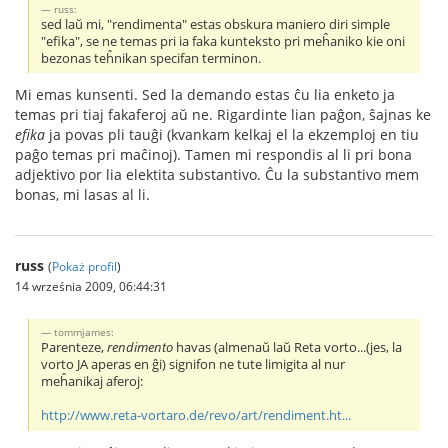
russ:
sed laŭ mi, "rendimenta" estas obskura maniero diri simple
"efika", se ne temas pri ia faka kunteksto pri meĥaniko kie oni
bezonas teĥnikan specifan terminon.
Mi emas kunsenti. Sed la demando estas ĉu lia enketo ja
temas pri tiaj fakaferoj aŭ ne. Rigardinte lian paĝon, ŝajnas ke
efika
ja povas pli tauĝi (kvankam kelkaj el la ekzemploj en tiu
paĝo temas pri maĉinoj). Tamen mi respondis al li pri bona
adjektivo por lia elektita substantivo. Ĉu la substantivo mem
bonas, mi lasas al li.
russ
(
Pokaż profil
)
14 września 2009, 06:44:31
tommjames:
Parenteze,
rendimento
havas (almenaŭ laŭ Reta vorto...(jes, la
vorto JA aperas en ĝi) signifon ne tute limigita al nur
meĥanikaj aferoj:
http://www.reta-vortaro.de/revo/art/rendiment.ht...