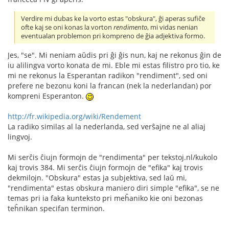
Verdire mi dubas ke la vorto estas "obskura", ĝi aperas sufiĉe
ofte kaj se oni konas la vorton
rendimento
, mi vidas nenian
eventualan problemon pri kompreno de ĝia adjektiva formo.
Jes, "se". Mi neniam aŭdis pri ĝi ĝis nun, kaj ne rekonus ĝin de
iu alilingva vorto konata de mi. Eble mi estas filistro pro tio, ke
mi ne rekonus la Esperantan radikon "rendiment", sed oni
prefere ne bezonu koni la francan (nek la nederlandan) por
kompreni Esperanton.
http://fr.wikipedia.org/wiki/Rendement
La radiko similas al la nederlanda, sed verŝajne ne al aliaj
lingvoj.
Mi serĉis ĉiujn formojn de "rendimenta" per tekstoj.nl/kukolo
kaj trovis 384. Mi serĉis ĉiujn formojn de "efika" kaj trovis
dekmilojn. "Obskura" estas ja subjektiva, sed laŭ mi,
"rendimenta" estas obskura maniero diri simple "efika", se ne
temas pri ia faka kunteksto pri meĥaniko kie oni bezonas
teĥnikan specifan terminon.