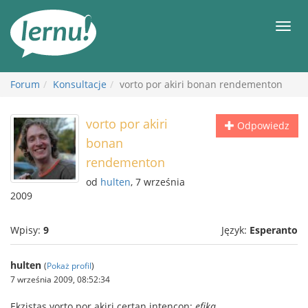
Więcej
Men
Forum
Konsultacje
vorto por akiri bonan rendementon
vorto por akiri
Odpowiedz
bonan
rendementon
od
hulten
, 7 września
2009
Wpisy:
9
Język:
Esperanto
hulten
(
Pokaż profil
)
7 września 2009, 08:52:34
Ekzistas vorto por akiri certan intencon:
efika
.