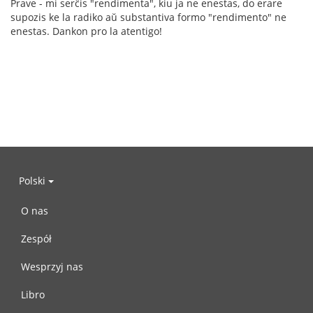
Prave - mi serĉis "rendimenta", kiu ja ne enestas, do erare
supozis ke la radiko aŭ substantiva formo "rendimento" ne
enestas. Dankon pro la atentigo!
Polski
O nas
Zespół
Wesprzyj nas
Libro