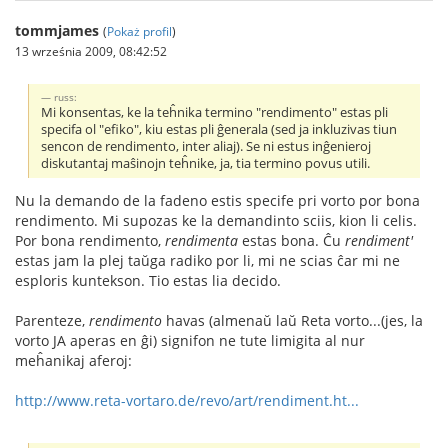
tommjames
(
Pokaż profil
)
13 września 2009, 08:42:52
russ:
Mi konsentas, ke la teĥnika termino "rendimento" estas pli
specifa ol "efiko", kiu estas pli ĝenerala (sed ja inkluzivas tiun
sencon de rendimento, inter aliaj). Se ni estus inĝenieroj
diskutantaj maŝinojn teĥnike, ja, tia termino povus utili.
Nu la demando de la fadeno estis specife pri vorto por bona
rendimento. Mi supozas ke la demandinto sciis, kion li celis.
Por bona rendimento,
rendimenta
estas bona. Ĉu
rendiment'
estas jam la plej taŭga radiko por li, mi ne scias ĉar mi ne
esploris kuntekson. Tio estas lia decido.
Parenteze,
rendimento
havas (almenaŭ laŭ Reta vorto...(jes, la
vorto JA aperas en ĝi) signifon ne tute limigita al nur
meĥanikaj aferoj:
http://www.reta-vortaro.de/revo/art/rendiment.ht...