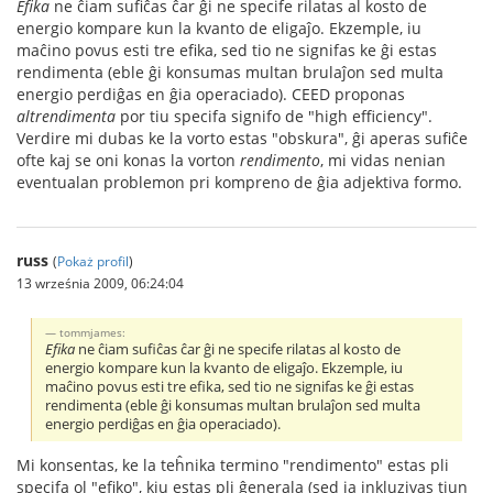
Efika
ne ĉiam sufiĉas ĉar ĝi ne specife rilatas al kosto de
energio kompare kun la kvanto de eligaĵo. Ekzemple, iu
maĉino povus esti tre efika, sed tio ne signifas ke ĝi estas
rendimenta (eble ĝi konsumas multan brulaĵon sed multa
energio perdiĝas en ĝia operaciado). CEED proponas
altrendimenta
por tiu specifa signifo de "high efficiency".
Verdire mi dubas ke la vorto estas "obskura", ĝi aperas sufiĉe
ofte kaj se oni konas la vorton
rendimento
, mi vidas nenian
eventualan problemon pri kompreno de ĝia adjektiva formo.
russ
(
Pokaż profil
)
13 września 2009, 06:24:04
tommjames:
Efika
ne ĉiam sufiĉas ĉar ĝi ne specife rilatas al kosto de
energio kompare kun la kvanto de eligaĵo. Ekzemple, iu
maĉino povus esti tre efika, sed tio ne signifas ke ĝi estas
rendimenta (eble ĝi konsumas multan brulaĵon sed multa
energio perdiĝas en ĝia operaciado).
Mi konsentas, ke la teĥnika termino "rendimento" estas pli
specifa ol "efiko", kiu estas pli ĝenerala (sed ja inkluzivas tiun