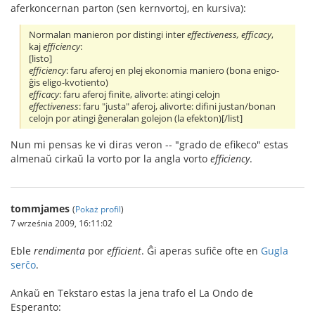
aferkoncernan parton (sen kernvortoj, en kursiva):
Normalan manieron por distingi inter
effectiveness, efficacy
,
kaj
efficiency
:
[listo]
efficiency
: faru aferoj en plej ekonomia maniero (bona enigo-
ĝis eligo-kvotiento)
efficacy
: faru aferoj finite, alivorte: atingi celojn
effectiveness
: faru "justa" aferoj, alivorte: difini justan/bonan
celojn por atingi ĝeneralan golejon (la efekton)[/list]
Nun mi pensas ke vi diras veron -- "grado de efikeco" estas
almenaŭ cirkaŭ la vorto por la angla vorto
efficiency
.
tommjames
(
Pokaż profil
)
7 września 2009, 16:11:02
Eble
rendimenta
por
efficient
. Ĝi aperas sufiĉe ofte en
Gugla
serĉo
.
Ankaŭ en Tekstaro estas la jena trafo el La Ondo de
Esperanto: