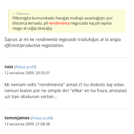
Tekstaro:
Plibonigita komunikado havigas multajn avantaĝojn: por
distanca lernado, pli
rendimenta
negocado kaj pli rapida
reago al urĝaj okazaĵoj.
Ŝajnas al mi ke
rendimenta negocado
tradukiĝas al la angla
efficient/productive negotiation
.
russ
(
Pokaż profil
)
12 września 2009, 20:33:31
Mi neniam vidis "rendimenta" antaŭ ĉi tiu diskuto, kaj vidas
neniun kialon por ne simple diri "efika" en tia frazo, anstataŭ
uzi tian obskuran vorton...
tommjames
(
Pokaż profil
)
12 września 2009, 21:08:38