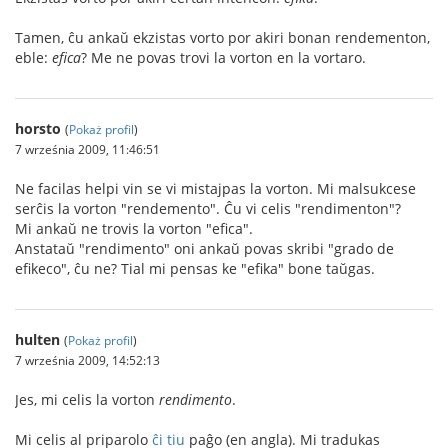
Tamen, ĉu ankaŭ ekzistas vorto por akiri bonan rendementon,
eble:
efica
? Me ne povas trovi la vorton en la vortaro.
horsto
(
Pokaż profil
)
7 września 2009, 11:46:51
Ne facilas helpi vin se vi mistajpas la vorton. Mi malsukcese
serĉis la vorton "rendemento". Ĉu vi celis "rendimenton"?
Mi ankaŭ ne trovis la vorton "efica".
Anstataŭ "rendimento" oni ankaŭ povas skribi "grado de
efikeco", ĉu ne? Tial mi pensas ke "efika" bone taŭgas.
hulten
(
Pokaż profil
)
7 września 2009, 14:52:13
Jes, mi celis la vorton
rendimento
.
Mi celis al priparolo
ĉi tiu
paĝo (en angla). Mi tradukas