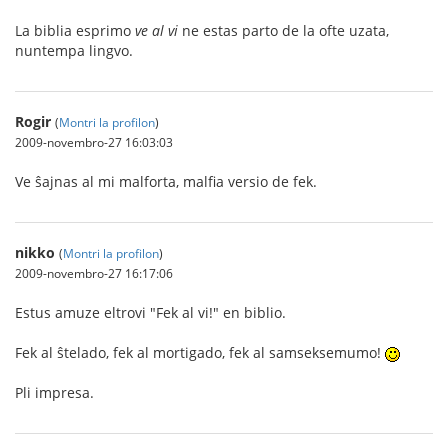
La biblia esprimo
ve al vi
ne estas parto de la ofte uzata,
nuntempa lingvo.
Rogir
(
Montri la profilon
)
2009-novembro-27 16:03:03
Ve ŝajnas al mi malforta, malfia versio de fek.
nikko
(
Montri la profilon
)
2009-novembro-27 16:17:06
Estus amuze eltrovi "Fek al vi!" en biblio.
Fek al ŝtelado, fek al mortigado, fek al samseksemumo!
Pli impresa.