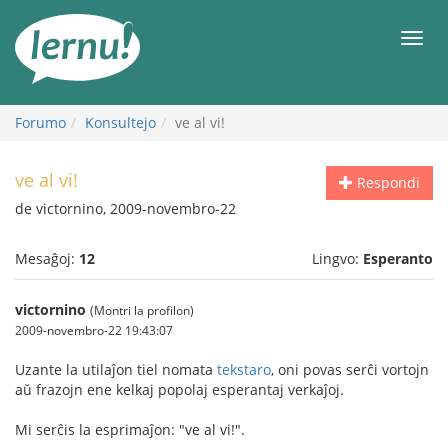
Al
la
Men
enhavo
Forumo
Konsultejo
ve al vi!
ve al vi!
Respondi
de victornino, 2009-novembro-22
Mesaĝoj:
12
Lingvo:
Esperanto
victornino
(Montri la profilon)
2009-novembro-22 19:43:07
Uzante la utilaĵon tiel nomata
tekstaro
, oni povas serĉi vortojn
aŭ frazojn ene kelkaj popolaj esperantaj verkaĵoj.
Mi serĉis la esprimaĵon: "ve al vi!".