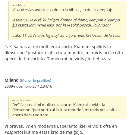
Miland:
Ve al vi
estas averta ekkrio en la biblio. Jen du ekzemploj:
Jesaja 5:8
Ve al vi, kiuj aligas domon al domo, kampon al kampo,
ĝis restas jam nenia loko, por ke vi solaj posedu la landon!
Luko 11:52
Ve al vi, leĝistoj! ĉar vi forprenis la ŝlosilon de la scio.
"ve" ŝajnas al mi multsenca vorto. Kiam mi spektis la
filmserion "pastporto al la tuta mondo", mi miris pri la ofta
apero de tiu vorteto. Tamen mi ne vidis ĝin tiel uzata.
Miland
(
Montri la profilon
)
2009-novembro-27 12:34:16
victornino:
"ve" ŝajnas al mi multsenca vorto. Kiam mi spektis la
filmserion "pastporto al la tuta mondo", mi miris pri la ofta
apero de tiu vorteto..
Vi pravas.
Ve
en moderna Esperanto (kiel vi vidis ofte en
Pasporto
) kutime estas krio de malĝojo.