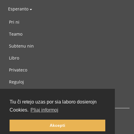
Esperanto
Pri ni
Teamo
Subtenu nin
Libro
Privateco
Reguloj
Kontaktu nin
Tiu ĉi retejo uzas por sia laboro dosierojn
Cookies.
Pliaj informoj
Akcepti
© 2002-2026 lernu.net |
Impressum