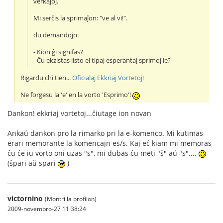
verkaĵoj.
Mi serĉis la sprimaĵon: "ve al vi!".
du demandojn:
- Kion ĝi signifas?
- Ĉu ekzistas listo el tipaj esperantaj sprimoj ie?
Rigardu chi tien...
Oficialaj Ekkriaj Vortetoj!
Ne forgesu la 'e' en la vorto 'Esprimo'!
Dankon! ekkriaj vortetoj...ĉiutage ion novan
Ankaŭ dankon pro la rimarko pri la e-komenco. Mi kutimas
erari memorante la komencajn es/s. Kaj eĉ kiam mi memoras
ĉu ĉe iu vorto oni uzas "s", mi dubas ĉu meti "ŝ" aŭ "s"....
(ŝpari aŭ spari
)
victornino
(Montri la profilon)
2009-novembro-27 11:38:24