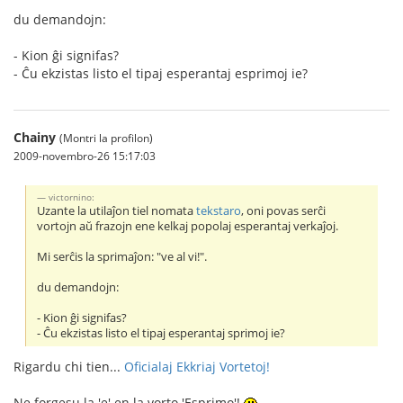
du demandojn:
- Kion ĝi signifas?
- Ĉu ekzistas listo el tipaj esperantaj esprimoj ie?
Chainy
(Montri la profilon)
2009-novembro-26 15:17:03
victornino:
Uzante la utilaĵon tiel nomata
tekstaro
, oni povas serĉi
vortojn aŭ frazojn ene kelkaj popolaj esperantaj verkaĵoj.
Mi serĉis la sprimaĵon: "ve al vi!".
du demandojn:
- Kion ĝi signifas?
- Ĉu ekzistas listo el tipaj esperantaj sprimoj ie?
Rigardu chi tien...
Oficialaj Ekkriaj Vortetoj!
Ne forgesu la 'e' en la vorto 'Esprimo'!