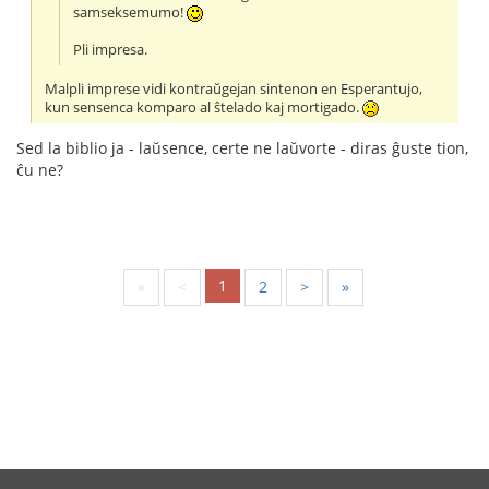
samseksemumo!
Pli impresa.
Malpli imprese vidi kontraŭgejan sintenon en Esperantujo,
kun sensenca komparo al ŝtelado kaj mortigado.
Sed la biblio ja - laŭsence, certe ne laŭvorte - diras ĝuste tion,
ĉu ne?
1
«
<
2
>
»