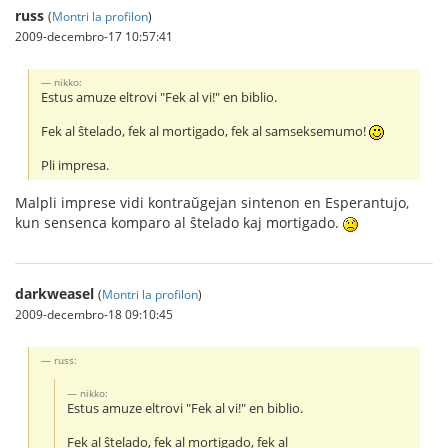
russ
(
Montri la profilon
)
2009-decembro-17 10:57:41
nikko:
Estus amuze eltrovi "Fek al vi!" en biblio.
Fek al ŝtelado, fek al mortigado, fek al samseksemumo!
Pli impresa.
Malpli imprese vidi kontraŭgejan sintenon en Esperantujo,
kun sensenca komparo al ŝtelado kaj mortigado.
darkweasel
(
Montri la profilon
)
2009-decembro-18 09:10:45
russ:
nikko:
Estus amuze eltrovi "Fek al vi!" en biblio.
Fek al ŝtelado, fek al mortigado, fek al