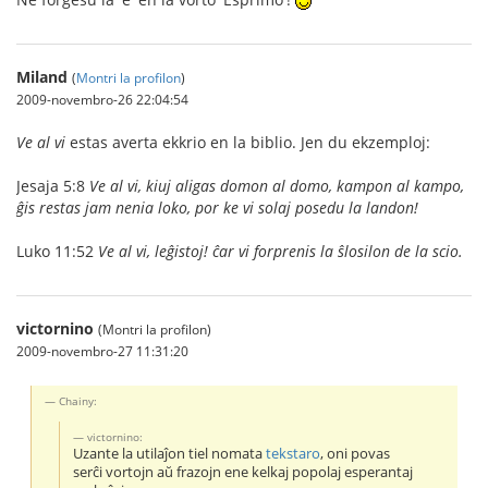
Miland
(
Montri la profilon
)
2009-novembro-26 22:04:54
Ve al vi
estas averta ekkrio en la biblio. Jen du ekzemploj:
Jesaja 5:8
Ve al vi, kiuj aligas domon al domo, kampon al kampo,
ĝis restas jam nenia loko, por ke vi solaj posedu la landon!
Luko 11:52
Ve al vi, leĝistoj! ĉar vi forprenis la ŝlosilon de la scio.
victornino
(Montri la profilon)
2009-novembro-27 11:31:20
Chainy:
victornino:
Uzante la utilaĵon tiel nomata
tekstaro
, oni povas
serĉi vortojn aŭ frazojn ene kelkaj popolaj esperantaj