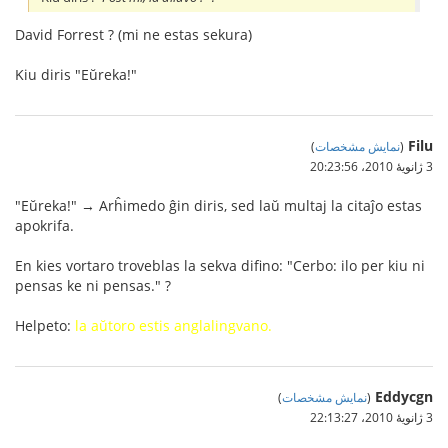
David Forrest ? (mi ne estas sekura)
Kiu diris "Eŭreka!"
Filu
(
نمایش مشخصات
)
3 ژانویهٔ 2010،‏ 20:23:56
"Eŭreka!" → Arĥimedo ĝin diris, sed laŭ multaj la citaĵo estas
apokrifa.
En kies vortaro troveblas la sekva difino: "Cerbo: ilo per kiu ni
pensas ke ni pensas." ?
Helpeto:
la aŭtoro estis anglalingvano.
Eddycgn
(
نمایش مشخصات
)
3 ژانویهٔ 2010،‏ 22:13:27