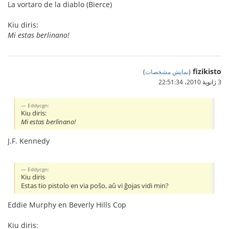
La vortaro de la diablo (Bierce)
Kiu diris:
Mi estas berlinano!
fizikisto
(
نمایش مشخصات
)
3 ژانویهٔ 2010،‏ 22:51:34
Eddycgn:
Kiu diris:
Mi estas berlinano!
J.F. Kennedy
Eddycgn:
Kiu diris
Estas tio pistolo en via poŝo, aŭ vi ĝojas vidi min?
Eddie Murphy en Beverly Hills Cop
Kiu diris: