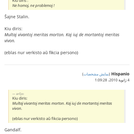
Kiu diris :
Ne homoj, ne problemoj !
Ŝajne Stalin.
Kiu diris:
Multaj vivantoj meritas morton. Kaj iuj de mortantoj meritas
vivon.
(eblas nur verkisto aŭ fikcia persono)
Hispanio
(
نمایش مشخصات
)
4 ژانویهٔ 2010،‏ 1:09:28
arĉjo:
Kiu diris:
Multaj vivantoj meritas morton. Kaj iuj de mortantoj meritas
vivon.
(eblas nur verkisto aŭ fikcia persono)
Gandalf.