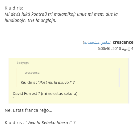
Kiu diris:
Mi devis lukti kontraŭ tri malamikoj: unue mi mem, due la
hindianojn, trie la anglojn.
crescence
(
نمایش مشخصات
)
4 ژانویهٔ 2010،‏ 6:00:46
Eddycgn:
crescence:
Kiu diris : "
Post mi, la diluvo !" ?
David Forrest ? (mi ne estas sekura)
"
Ne. Estas franca reĝo...
Kiu diris : "
Vivu la Kebeko libera !
" ?