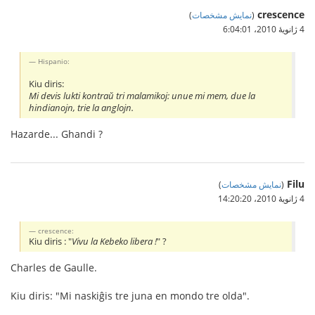
crescence
(
نمایش مشخصات
)
4 ژانویهٔ 2010،‏ 6:04:01
Hispanio:
Kiu diris:
Mi devis lukti kontraŭ tri malamikoj: unue mi mem, due la
hindianojn, trie la anglojn.
Hazarde... Ghandi ?
Filu
(
نمایش مشخصات
)
4 ژانویهٔ 2010،‏ 14:20:20
crescence:
Kiu diris : "
Vivu la Kebeko libera !
" ?
Charles de Gaulle.
Kiu diris: "Mi naskiĝis tre juna en mondo tre olda".