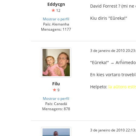
Eddycgn
David Forrest ? (mi ne
12
Kiu diris "Eŭreka!"
Mostrar o perfil
País: Alemanha
Mensagens: 1177
3 de janeiro de 2010 20:23
"Eŭreka!" → Arĥimedo ĝi
En kies vortaro trovebl
Filu
Helpeto:
la aŭtoro est
9
Mostrar o perfil
País: Canadá
Mensagens: 878
3 de janeiro de 2010 22:13