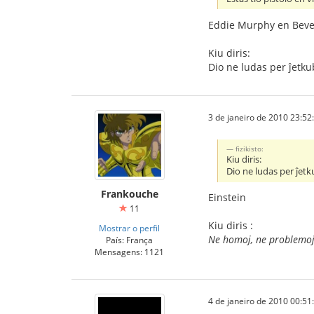
Eddie Murphy en Bever
Kiu diris:
Dio ne ludas per ĵetku
3 de janeiro de 2010 23:52
fizikisto:
Kiu diris:
Dio ne ludas per ĵetk
Frankouche
Einstein
11
Kiu diris :
Mostrar o perfil
Ne homoj, ne problemoj
País: França
Mensagens: 1121
4 de janeiro de 2010 00:51