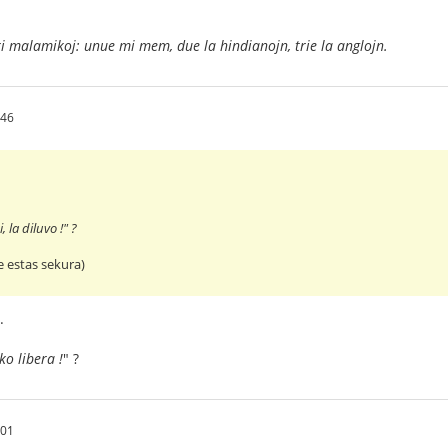
ri malamikoj: unue mi mem, due la hindianojn, trie la anglojn.
:46
, la diluvo !" ?
e estas sekura)
.
ko libera !
" ?
:01