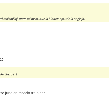
 tri malamikoj: unue mi mem, due la hindianojn, trie la anglojn.
:20
ko libera !
" ?
 tre juna en mondo tre olda".