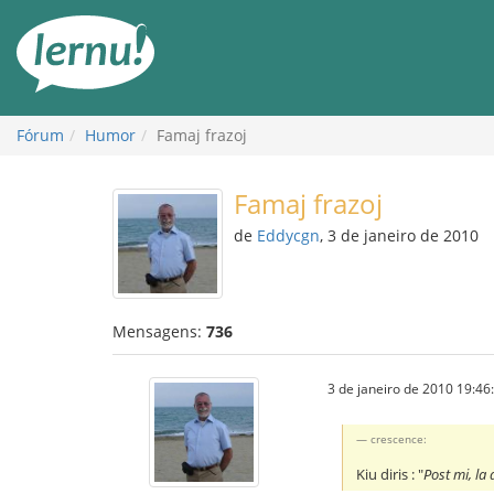
Ir
ao
conteúdo
Fórum
Humor
Famaj frazoj
Famaj frazoj
de
Eddycgn
, 3 de janeiro de 2010
Mensagens:
736
3 de janeiro de 2010 19:46
crescence:
Kiu diris : "
Post mi, la 