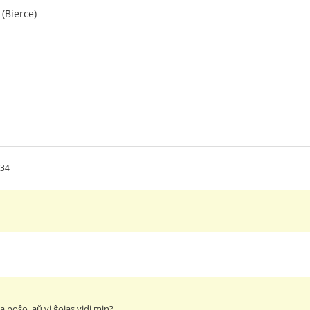
 (Bierce)
:34
ia poŝo, aŭ vi ĝojas vidi min?