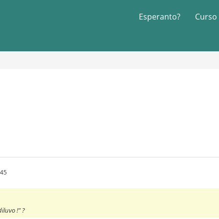
Esperanto?
Curso
:45
diluvo !" ?