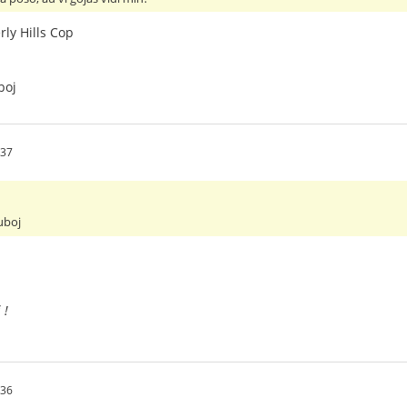
ly Hills Cop
boj
:37
uboj
 !
:36