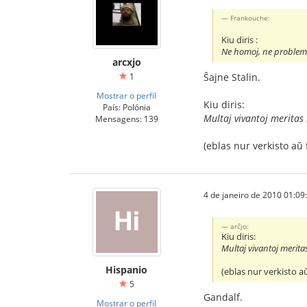
Frankouche:
Kiu diris :
Ne homoj, ne problemo
arcxjo
1
Ŝajne Stalin.
Mostrar o perfil
Kiu diris:
País: Polónia
Multaj vivantoj meritas
Mensagens: 139
(eblas nur verkisto aŭ 
4 de janeiro de 2010 01:09
arĉjo:
Kiu diris:
Multaj vivantoj merita
Hispanio
(eblas nur verkisto a
5
Gandalf.
Mostrar o perfil