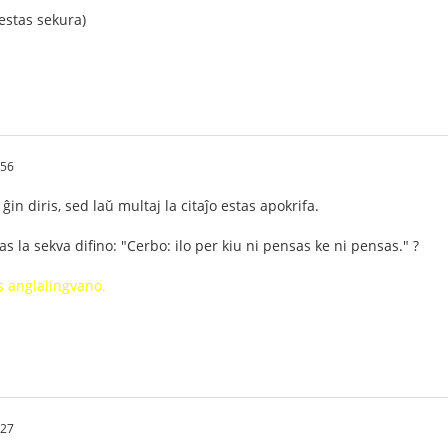
 estas sekura)
:56
n diris, sed laŭ multaj la citaĵo estas apokrifa.
as la sekva difino: "Cerbo: ilo per kiu ni pensas ke ni pensas." ?
is anglalingvano.
:27