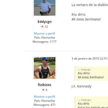
La vortaro de la diablo
Kiu diris:
Mi estas berlinano!
Eddycgn
12
Mostrar o perfil
País: Alemanha
Mensagens: 1177
3 de janeiro de 2010 22:51
Eddycgn:
Kiu diris:
Mi estas berlinano!
fizikisto
J.F. Kennedy
4
Mostrar o perfil
Eddycgn:
País: Alemanha
Kiu diris
Mensagens: 471
Estas tio pistolo en v