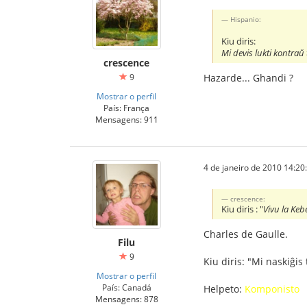
Hispanio:
Kiu diris:
Mi devis lukti kontraŭ
crescence
9
Hazarde... Ghandi ?
Mostrar o perfil
País: França
Mensagens: 911
4 de janeiro de 2010 14:20
crescence:
Kiu diris : "
Vivu la Kebe
Charles de Gaulle.
Filu
9
Kiu diris: "Mi naskiĝis
Mostrar o perfil
País: Canadá
Helpeto:
Komponisto
Mensagens: 878