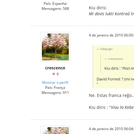
País: Espanha
Kiu diris:
Mensagens: 588
Mi devis lukti kontraŭ t
4 de janeiro de 2010 06:00
Eddycgn:
crescence:
crescence
Kiu diris : "
Post mi
9
David Forrest ? (mi n
Mostrar o perfil
"
País: França
Mensagens: 911
Ne. Estas franca reĝo..
Kiu diris : "
Vivu la Kebe
4 de janeiro de 2010 06:04