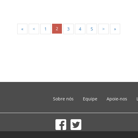
2
«
<
1
3
4
5
>
»
Sobre nós
Equipe
Apoie-nos
© 2002-2026 lernu.net |
Impressum