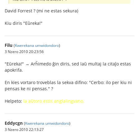
David Forrest ? (mi ne estas sekura)
Kiu diris "Eŭreka!"
Filu
(
Kwerekana umwidondoro
)
3 Nzero 2010 20:23:56
"Eŭreka!" → Arĥimedo ĝin diris, sed laŭ multaj la citaĵo estas
apokrifa.
En kies vortaro troveblas la sekva difino: "Cerbo: ilo per kiu ni
pensas ke ni pensas." ?
Helpeto:
la aŭtoro estis anglalingvano.
Eddycgn
(
Kwerekana umwidondoro
)
3 Nzero 2010 22:13:27