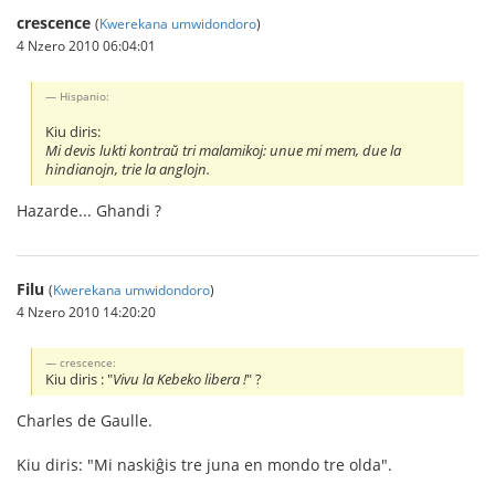
crescence
(
Kwerekana umwidondoro
)
4 Nzero 2010 06:04:01
Hispanio:
Kiu diris:
Mi devis lukti kontraŭ tri malamikoj: unue mi mem, due la
hindianojn, trie la anglojn.
Hazarde... Ghandi ?
Filu
(
Kwerekana umwidondoro
)
4 Nzero 2010 14:20:20
crescence:
Kiu diris : "
Vivu la Kebeko libera !
" ?
Charles de Gaulle.
Kiu diris: "Mi naskiĝis tre juna en mondo tre olda".