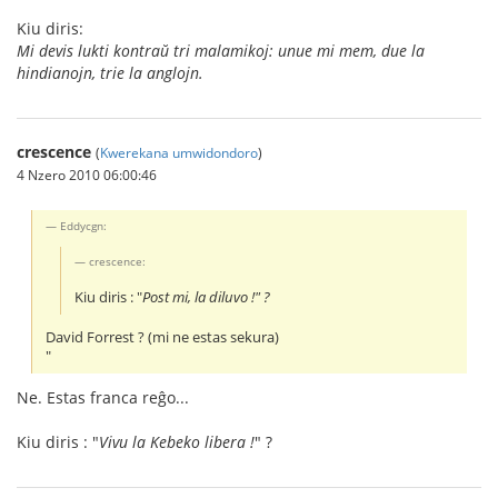
Kiu diris:
Mi devis lukti kontraŭ tri malamikoj: unue mi mem, due la
hindianojn, trie la anglojn.
crescence
(
Kwerekana umwidondoro
)
4 Nzero 2010 06:00:46
Eddycgn:
crescence:
Kiu diris : "
Post mi, la diluvo !" ?
David Forrest ? (mi ne estas sekura)
"
Ne. Estas franca reĝo...
Kiu diris : "
Vivu la Kebeko libera !
" ?