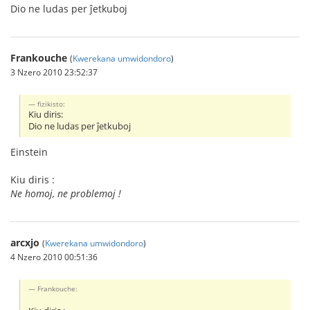
Dio ne ludas per ĵetkuboj
Frankouche
(
Kwerekana umwidondoro
)
3 Nzero 2010 23:52:37
fizikisto:
Kiu diris:
Dio ne ludas per ĵetkuboj
Einstein
Kiu diris :
Ne homoj, ne problemoj !
arcxjo
(
Kwerekana umwidondoro
)
4 Nzero 2010 00:51:36
Frankouche: