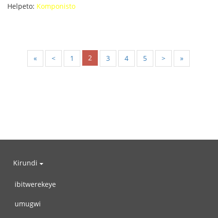
Helpeto:
Komponisto
2
«
<
1
3
4
5
>
»
Kirundi
ibitwerekeye
umugwi