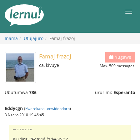
Ku
rupapuro
Urut
rw'ibirimwo
Inama
Utujajuro
Famaj frazoj
Famaj frazoj
Yugawe
ca, kivuye
Max. 500 messages.
Ubutumwa
736
ururimi:
Esperanto
Eddycgn
(
Kwerekana umwidondoro
)
3 Nzero 2010 19:46:45
crescence:
Kiu diris : "
Post mi, la diluvo !" ?