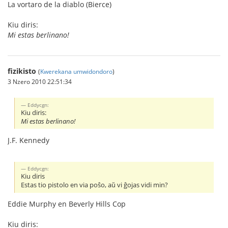
La vortaro de la diablo (Bierce)
Kiu diris:
Mi estas berlinano!
fizikisto
(
Kwerekana umwidondoro
)
3 Nzero 2010 22:51:34
Eddycgn:
Kiu diris:
Mi estas berlinano!
J.F. Kennedy
Eddycgn:
Kiu diris
Estas tio pistolo en via poŝo, aŭ vi ĝojas vidi min?
Eddie Murphy en Beverly Hills Cop
Kiu diris: