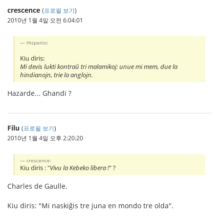
crescence
(
프로필 보기
)
2010년 1월 4일 오전 6:04:01
Hispanio:
Kiu diris:
Mi devis lukti kontraŭ tri malamikoj: unue mi mem, due la
hindianojn, trie la anglojn.
Hazarde... Ghandi ?
Filu
(
프로필 보기
)
2010년 1월 4일 오후 2:20:20
crescence:
Kiu diris : "
Vivu la Kebeko libera !
" ?
Charles de Gaulle.
Kiu diris: "Mi naskiĝis tre juna en mondo tre olda".