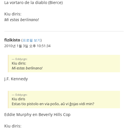
La vortaro de la diablo (Bierce)
Kiu diris:
Mi estas berlinano!
fizikisto
(
프로필 보기
)
2010년 1월 3일 오후 10:51:34
Eddycgn:
Kiu diris:
Mi estas berlinano!
J.F. Kennedy
Eddycgn:
Kiu diris
Estas tio pistolo en via poŝo, aŭ vi ĝojas vidi min?
Eddie Murphy en Beverly Hills Cop
Kiu diris: