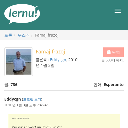
본
문
메
으
뉴
로
토론
우스개
Famaj frazoj
Famaj frazoj
닫힘
글쓴이:
Eddycgn
, 2010
글 500개 까지.
년 1월 3일
글:
736
언어:
Esperanto
Eddycgn
(
프로필 보기
)
2010년 1월 3일 오후 7:46:45
crescence:
Kiu diris : "
Post mi, la diluvo !" ?