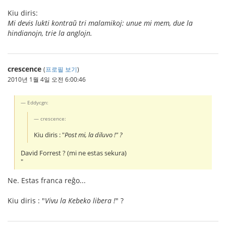
Kiu diris:
Mi devis lukti kontraŭ tri malamikoj: unue mi mem, due la
hindianojn, trie la anglojn.
crescence
(
프로필 보기
)
2010년 1월 4일 오전 6:00:46
Eddycgn:
crescence:
Kiu diris : "
Post mi, la diluvo !" ?
David Forrest ? (mi ne estas sekura)
"
Ne. Estas franca reĝo...
Kiu diris : "
Vivu la Kebeko libera !
" ?