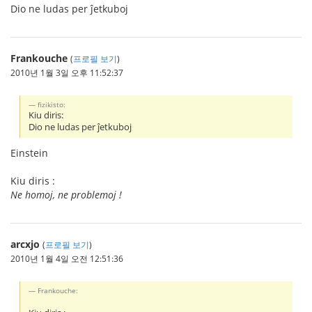
Dio ne ludas per ĵetkuboj
Frankouche
(
프로필 보기
)
2010년 1월 3일 오후 11:52:37
fizikisto:
Kiu diris:
Dio ne ludas per ĵetkuboj
Einstein
Kiu diris :
Ne homoj, ne problemoj !
arcxjo
(
프로필 보기
)
2010년 1월 4일 오전 12:51:36
Frankouche: