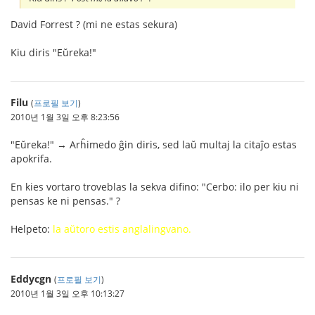
David Forrest ? (mi ne estas sekura)
Kiu diris "Eŭreka!"
Filu
(
프로필 보기
)
2010년 1월 3일 오후 8:23:56
"Eŭreka!" → Arĥimedo ĝin diris, sed laŭ multaj la citaĵo estas
apokrifa.
En kies vortaro troveblas la sekva difino: "Cerbo: ilo per kiu ni
pensas ke ni pensas." ?
Helpeto:
la aŭtoro estis anglalingvano.
Eddycgn
(
프로필 보기
)
2010년 1월 3일 오후 10:13:27