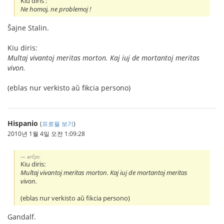
Kiu diris :
Ne homoj, ne problemoj !
Ŝajne Stalin.
Kiu diris:
Multaj vivantoj meritas morton. Kaj iuj de mortantoj meritas
vivon.
(eblas nur verkisto aŭ fikcia persono)
Hispanio
(
프로필 보기
)
2010년 1월 4일 오전 1:09:28
arĉjo:
Kiu diris:
Multaj vivantoj meritas morton. Kaj iuj de mortantoj meritas
vivon.
(eblas nur verkisto aŭ fikcia persono)
Gandalf.