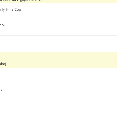
ly Hills Cop
boj
uboj
 !