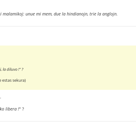
ri malamikoj: unue mi mem, due la hindianojn, trie la anglojn.
, la diluvo !" ?
e estas sekura)
.
ko libera !
" ?