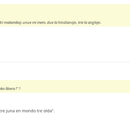
 tri malamikoj: unue mi mem, due la hindianojn, trie la anglojn.
ko libera !
" ?
 tre juna en mondo tre olda".