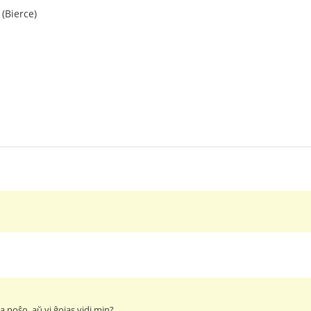
 (Bierce)
ia poŝo, aŭ vi ĝojas vidi min?