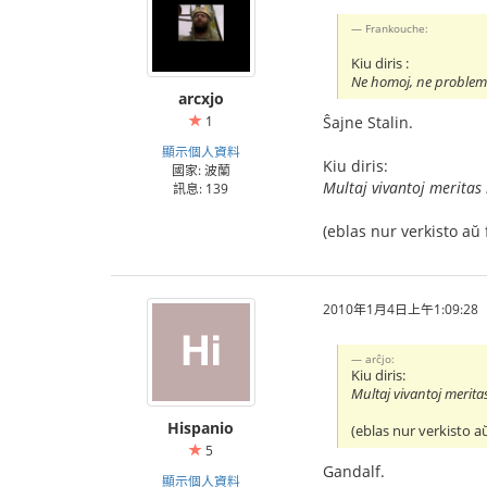
Frankouche:
Kiu diris :
Ne homoj, ne problemo
arcxjo
1
Ŝajne Stalin.
顯示個人資料
Kiu diris:
國家: 波蘭
Multaj vivantoj meritas
訊息: 139
(eblas nur verkisto aŭ 
2010年1月4日上午1:09:28
arĉjo:
Kiu diris:
Multaj vivantoj merita
Hispanio
(eblas nur verkisto a
5
Gandalf.
顯示個人資料