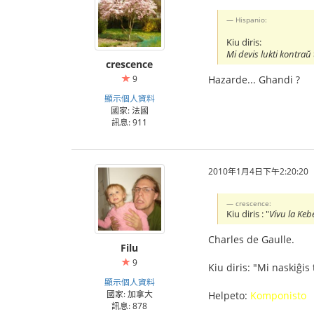
Hispanio:
Kiu diris:
Mi devis lukti kontraŭ
crescence
9
Hazarde... Ghandi ?
顯示個人資料
國家: 法國
訊息: 911
2010年1月4日下午2:20:20
crescence:
Kiu diris : "
Vivu la Kebe
Charles de Gaulle.
Filu
9
Kiu diris: "Mi naskiĝis
顯示個人資料
國家: 加拿大
Helpeto:
Komponisto
訊息: 878