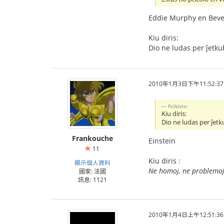
Eddie Murphy en Bever
Kiu diris:
Dio ne ludas per ĵetku
2010年1月3日下午11:52:37
fizikisto:
Kiu diris:
Dio ne ludas per ĵetk
Frankouche
Einstein
11
Kiu diris :
顯示個人資料
Ne homoj, ne problemoj
國家: 法國
訊息: 1121
2010年1月4日上午12:51:36