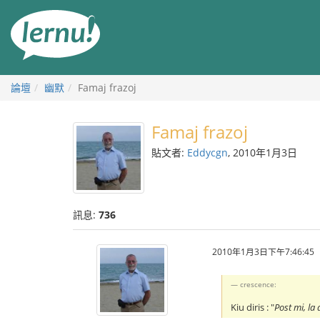
前
往
目
錄
論壇
幽默
Famaj frazoj
Famaj frazoj
貼文者:
Eddycgn
, 2010年1月3日
訊息:
736
2010年1月3日下午7:46:45
crescence:
Kiu diris : "
Post mi, la 