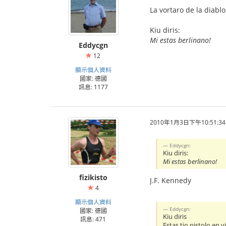
La vortaro de la diablo
Kiu diris:
Mi estas berlinano!
Eddycgn
12
顯示個人資料
國家: 德國
訊息: 1177
2010年1月3日下午10:51:34
Eddycgn:
Kiu diris:
Mi estas berlinano!
fizikisto
J.F. Kennedy
4
顯示個人資料
Eddycgn:
國家: 德國
Kiu diris
訊息: 471
Estas tio pistolo en v