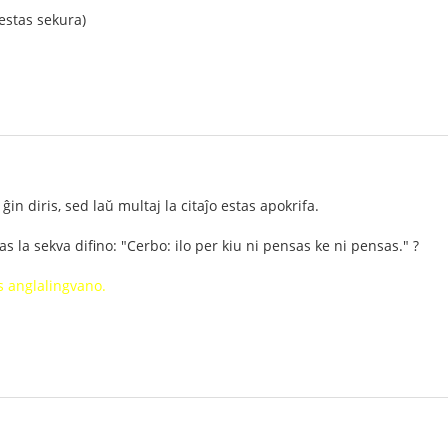
 estas sekura)
n diris, sed laŭ multaj la citaĵo estas apokrifa.
as la sekva difino: "Cerbo: ilo per kiu ni pensas ke ni pensas." ?
is anglalingvano.