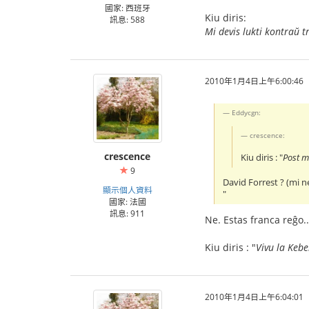
國家: 西班牙
Kiu diris:
訊息: 588
Mi devis lukti kontraŭ t
2010年1月4日上午6:00:46
Eddycgn:
crescence:
crescence
Kiu diris : "
Post mi
9
David Forrest ? (mi n
顯示個人資料
"
國家: 法國
訊息: 911
Ne. Estas franca reĝo..
Kiu diris : "
Vivu la Kebe
2010年1月4日上午6:04:01