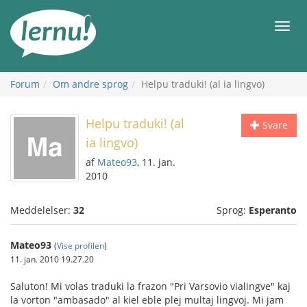
Til
indholdet
Men
Forum
Om andre sprog
Helpu traduki! (al ia lingvo)
Helpu traduki! (al
Svare
ia lingvo)
af
Mateo93
, 11. jan.
2010
Meddelelser:
32
Sprog:
Esperanto
Mateo93
(
Vise profilen
)
11. jan. 2010 19.27.20
Saluton! Mi volas traduki la frazon "Pri Varsovio vialingve" kaj
la vorton "ambasado" al kiel eble plej multaj lingvoj. Mi jam