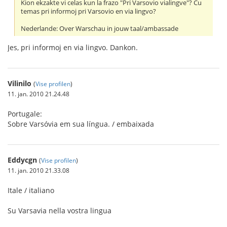
Kion ekzakte vi celas kun la frazo "Pri Varsovio vialingve"? Ĉu
temas pri informoj pri Varsovio en via lingvo?
Nederlande: Over Warschau in jouw taal/ambassade
Jes, pri informoj en via lingvo. Dankon.
Vilinilo
(
Vise profilen
)
11. jan. 2010 21.24.48
Portugale:
Sobre Varsóvia em sua língua. / embaixada
Eddycgn
(
Vise profilen
)
11. jan. 2010 21.33.08
Itale / italiano
Su Varsavia nella vostra lingua