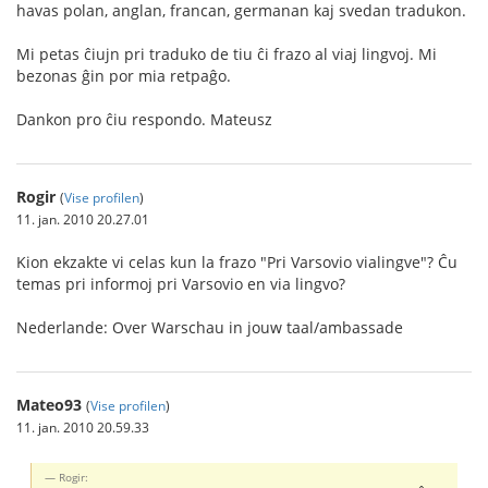
havas polan, anglan, francan, germanan kaj svedan tradukon.
Mi petas ĉiujn pri traduko de tiu ĉi frazo al viaj lingvoj. Mi
bezonas ĝin por mia retpaĝo.
Dankon pro ĉiu respondo. Mateusz
Rogir
(
Vise profilen
)
11. jan. 2010 20.27.01
Kion ekzakte vi celas kun la frazo "Pri Varsovio vialingve"? Ĉu
temas pri informoj pri Varsovio en via lingvo?
Nederlande: Over Warschau in jouw taal/ambassade
Mateo93
(
Vise profilen
)
11. jan. 2010 20.59.33
Rogir: