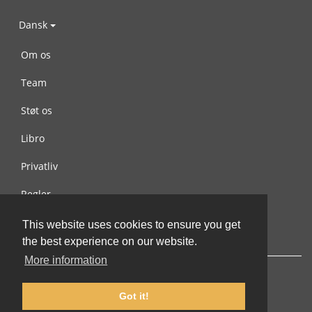
Dansk
Om os
Team
Støt os
Libro
Privatliv
Regler
Kontakt os
This website uses cookies to ensure you get
the best experience on our website.
More information
Got it!
© 2002-2026 lernu.net |
Impressum