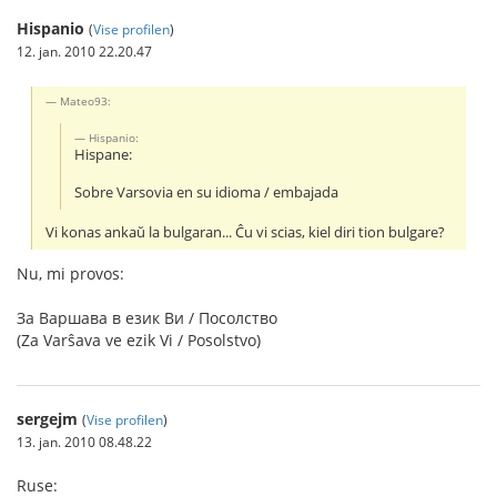
Hispanio
(
Vise profilen
)
12. jan. 2010 22.20.47
Mateo93:
Hispanio:
Hispane:
Sobre Varsovia en su idioma / embajada
Vi konas ankaŭ la bulgaran... Ĉu vi scias, kiel diri tion bulgare?
Nu, mi provos:
За Варшава в език Ви / Посолство
(Za Varŝava ve ezik Vi / Posolstvo)
sergejm
(
Vise profilen
)
13. jan. 2010 08.48.22
Ruse: