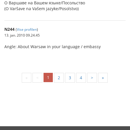
О Варшаве на Вашем языке/Посольство
(O Varŝave na Vaŝem jazyke/Posolstvo)
N244
(
Vise profilen
)
13. jan. 2010 09.24.45
Angle: About Warsaw in your language / embassy
1
«
<
2
3
4
>
»