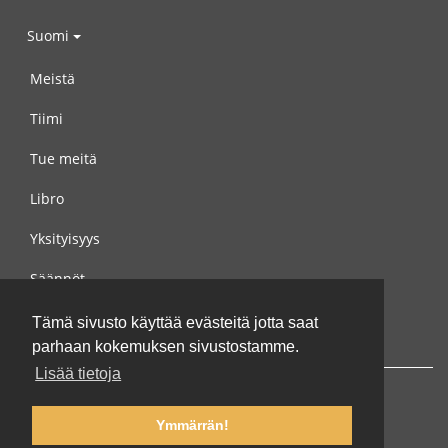
Suomi
Meistä
Tiimi
Tue meitä
Libro
Yksityisyys
Säännöt
Ota yhteyttä meihin
Tämä sivusto käyttää evästeitä jotta saat
parhaan kokemuksen sivustostamme.
Lisää tietoja
Ymmärrän!
© 2002-2026 lernu.net |
Impressum