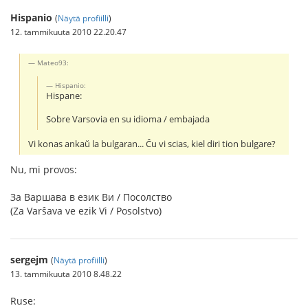
Hispanio
(
Näytä profiilli
)
12. tammikuuta 2010 22.20.47
Mateo93:
Hispanio:
Hispane:
Sobre Varsovia en su idioma / embajada
Vi konas ankaŭ la bulgaran... Ĉu vi scias, kiel diri tion bulgare?
Nu, mi provos:
За Варшава в език Ви / Посолство
(Za Varŝava ve ezik Vi / Posolstvo)
sergejm
(
Näytä profiilli
)
13. tammikuuta 2010 8.48.22
Ruse: