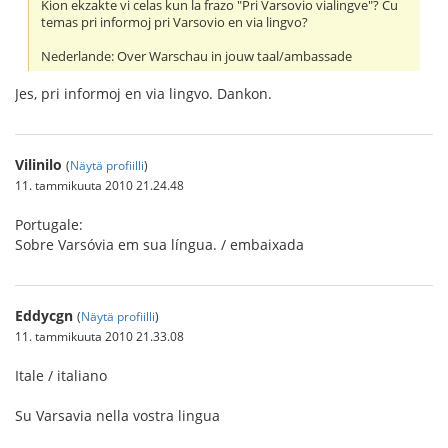
Kion ekzakte vi celas kun la frazo "Pri Varsovio vialingve"? Ĉu
temas pri informoj pri Varsovio en via lingvo?
Nederlande: Over Warschau in jouw taal/ambassade
Jes, pri informoj en via lingvo. Dankon.
Vilinilo
(
Näytä profiilli
)
11. tammikuuta 2010 21.24.48
Portugale:
Sobre Varsóvia em sua língua. / embaixada
Eddycgn
(
Näytä profiilli
)
11. tammikuuta 2010 21.33.08
Itale / italiano
Su Varsavia nella vostra lingua