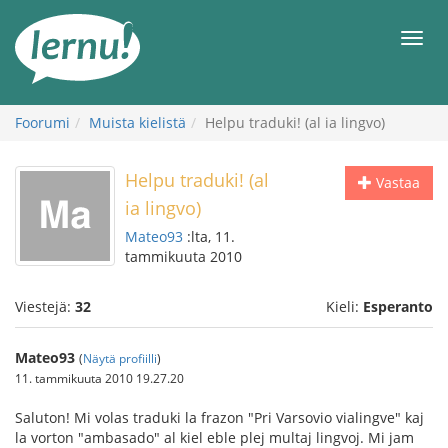
Tästä
sisältöön
Men
Foorumi
Muista kielistä
Helpu traduki! (al ia lingvo)
Helpu traduki! (al
Vastaa
ia lingvo)
Mateo93
:lta, 11.
tammikuuta 2010
Viestejä:
32
Kieli:
Esperanto
Mateo93
(
Näytä profiilli
)
11. tammikuuta 2010 19.27.20
Saluton! Mi volas traduki la frazon "Pri Varsovio vialingve" kaj
la vorton "ambasado" al kiel eble plej multaj lingvoj. Mi jam