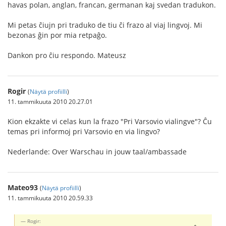
havas polan, anglan, francan, germanan kaj svedan tradukon.
Mi petas ĉiujn pri traduko de tiu ĉi frazo al viaj lingvoj. Mi
bezonas ĝin por mia retpaĝo.
Dankon pro ĉiu respondo. Mateusz
Rogir
(
Näytä profiilli
)
11. tammikuuta 2010 20.27.01
Kion ekzakte vi celas kun la frazo "Pri Varsovio vialingve"? Ĉu
temas pri informoj pri Varsovio en via lingvo?
Nederlande: Over Warschau in jouw taal/ambassade
Mateo93
(
Näytä profiilli
)
11. tammikuuta 2010 20.59.33
Rogir: