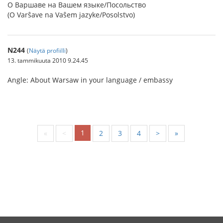
О Варшаве на Вашем языке/Посольство
(O Varŝave na Vaŝem jazyke/Posolstvo)
N244
(
Näytä profiilli
)
13. tammikuuta 2010 9.24.45
Angle: About Warsaw in your language / embassy
1
«
<
2
3
4
>
»