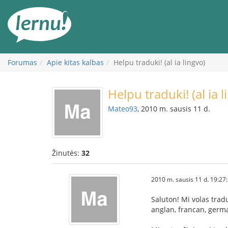
Į
turinį
Forumas
Apie kitas kalbas
Helpu traduki! (al ia lingvo)
Helpu traduki! (al ia l
Mateo93
, 2010 m. sausis 11 d.
Žinutės:
32
2010 m. sausis 11 d. 19:27
Saluton! Mi volas tradu
anglan, francan, germ