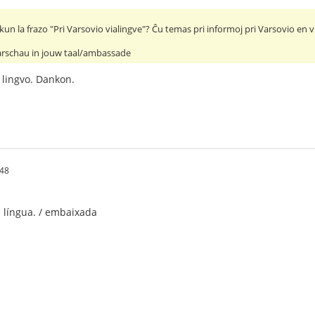
 kun la frazo "Pri Varsovio vialingve"? Ĉu temas pri informoj pri Varsovio en v
rschau in jouw taal/ambassade
a lingvo. Dankon.
:48
 língua. / embaixada