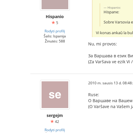
Hispanio:
Hispane:
Hispanio
Sobre Varsovia 
5
Rodyti profilį
Vi konas ankaŭ la bulg
Šalis: Ispanija
Žinutės: 588
Nu, mi provos:
За Варшава в език Ви
(Za Varŝava ve ezik Vi /
2010 m. sausis 13 d. 08:48
Ruse:
О Варшаве на Вашем 
(O Varŝave na Vaŝem j
sergejm
42
Rodyti profilį