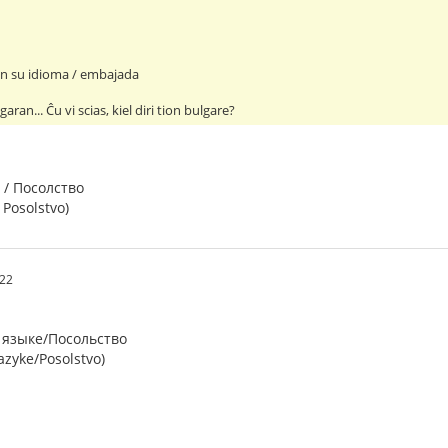
en su idioma / embajada
aran... Ĉu vi scias, kiel diri tion bulgare?
 / Посолство
 Posolstvo)
:22
языке/Посольство
azyke/Posolstvo)