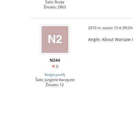
Šalis: Rusija
Žinutės: 2863
2010 m. sausis 13 d. 09:24
Angle: About Warsaw 
N244
0
Rodyti profilį
Šalis: Jungtinė Karalystė
Žinutės: 12