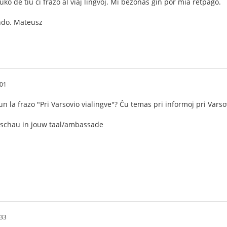
uko de tiu ĉi frazo al viaj lingvoj. Mi bezonas ĝin por mia retpaĝo.
ndo. Mateusz
:01
un la frazo "Pri Varsovio vialingve"? Ĉu temas pri informoj pri Varso
schau in jouw taal/ambassade
:33