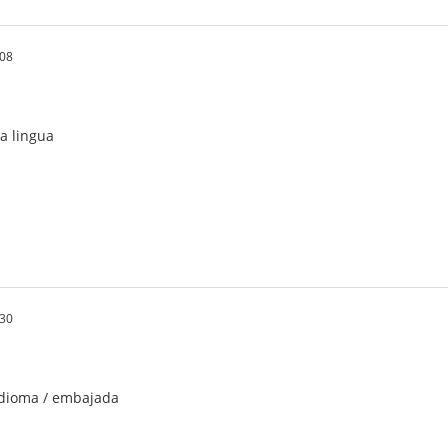
:08
ra lingua
:30
idioma / embajada