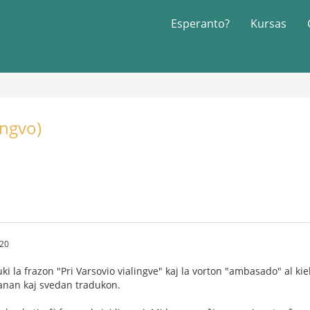
Esperanto?
Kursas
ingvo)
:20
ki la frazon "Pri Varsovio vialingve" kaj la vorton "ambasado" al kie
anan kaj svedan tradukon.