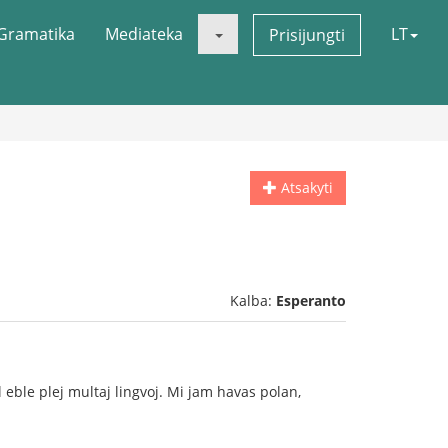
Gramatika
Mediateka
LT
Prisijungti
Atsakyti
Kalba:
Esperanto
l eble plej multaj lingvoj. Mi jam havas polan,