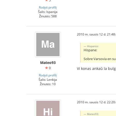
5
Rodyti profilį
Šalis: Ispanija
Žinutės: 588
2010 m. sausis 12 d. 21:48
Hispanio:
Hispane:
Sobre Varsovia en s
Mateo93
0
Vi konas ankaŭ la bulga
Rodyti profilį
Šalis: Lenkija
Žinutės: 10
2010 m. sausis 12 d. 22:20
Mateo93: