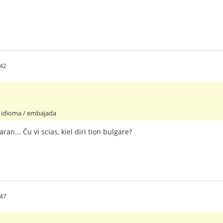
:42
u idioma / embajada
ran... Ĉu vi scias, kiel diri tion bulgare?
:47