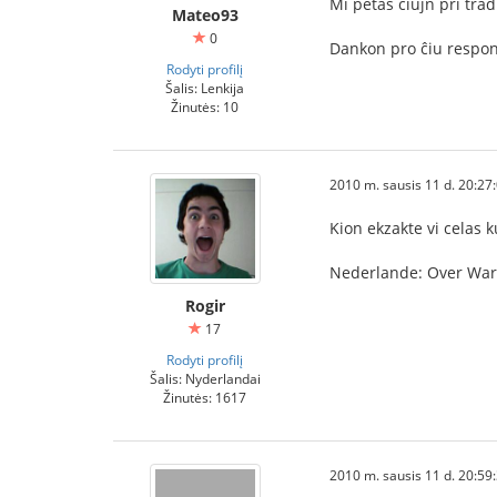
Mi petas ĉiujn pri trad
Mateo93
0
Dankon pro ĉiu respo
Rodyti profilį
Šalis: Lenkija
Žinutės: 10
2010 m. sausis 11 d. 20:27
Kion ekzakte vi celas k
Nederlande: Over War
Rogir
17
Rodyti profilį
Šalis: Nyderlandai
Žinutės: 1617
2010 m. sausis 11 d. 20:59