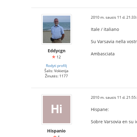
2010 m. sausis 11 d. 21:33
Itale / italiano
Su Varsavia nella vost
Eddycgn
Ambasciata
12
Rodyti profilį
Šalis: Vokietija
Žinutės: 1177
2010 m. sausis 11 d. 21:55
Hispane:
Sobre Varsovia en su 
Hispanio