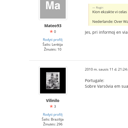
Rogir:
Kion ekzakte vi celas
Nederlande: Over Wa
Mateo93
0
Jes, pri informoj en vi
Rodyti profilį
Šalis: Lenkija
Žinutės: 10
2010 m. sausis 11 d. 21:24
Portugale:
Sobre Varsóvia em sua
Vilinilo
3
Rodyti profilį
Šalis: Brazilija
Žinutės: 296