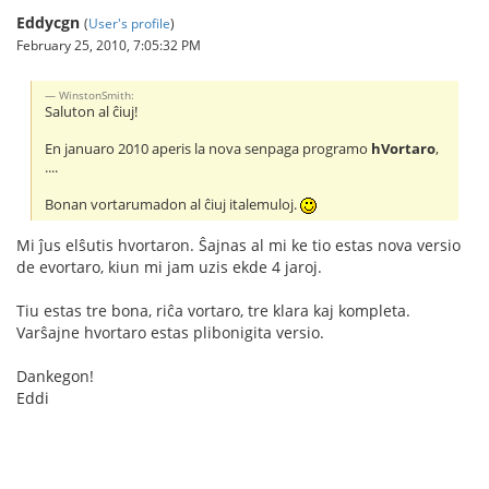
Eddycgn
(
User's profile
)
February 25, 2010, 7:05:32 PM
WinstonSmith:
Saluton al ĉiuj!
En januaro 2010 aperis la nova senpaga programo
hVortaro
,
....
Bonan vortarumadon al ĉiuj italemuloj.
Mi ĵus elŝutis hvortaron. Ŝajnas al mi ke tio estas nova versio
de evortaro, kiun mi jam uzis ekde 4 jaroj.
Tiu estas tre bona, riĉa vortaro, tre klara kaj kompleta.
Varŝajne hvortaro estas plibonigita versio.
Dankegon!
Eddi