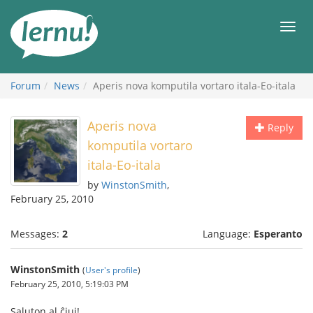
Skip
to
Men
the
content
Forum
News
Aperis nova komputila vortaro itala-Eo-itala
Aperis nova
Reply
komputila vortaro
itala-Eo-itala
by
WinstonSmith
,
February 25, 2010
Messages:
2
Language:
Esperanto
WinstonSmith
(
User's profile
)
February 25, 2010, 5:19:03 PM
Saluton al ĉiuj!