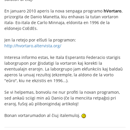
En januaro 2010 aperis la nova senpaga programo
hVortaro
,
prizorgita de Danio Manetta, kiu enhavas la tutan vortaron
itala- Eo-itala de Carlo Minnaja, eldonita en 1996 de la
eldonejo CoEdEs.
Jen la retejo por elŝuti la programon:
http://hvortaro.altervista.org/
Interesa informo estas, ke Itala Esperanto Federacio starigis
laborgrupon por ĝisdatigi la vortaron kaj korekti la
eventualajn erarojn. La laborgrupo jam ekfunkciis kaj baldaŭ
aperos la unuaj rezultoj (ekzemple, la aldono de la vorto
"eŭro", kiu ne ekzistis en 1996...).
Se vi helpemas, bonvolu ne nur profiti la novan programon,
sed ankaŭ sciigi min aŭ Danio (ĉe la menciita retpaĝo) pri
eraroj, fuŝoj aŭ plibonigindaj artikoloj!
Bonan vortarumadon al ĉiuj italemuloj.