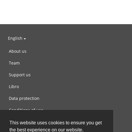
English
About us
Team
Support us
Libro
Data protection
Conditions of use
Contact us
This website uses cookies to ensure you get
the best experience on our website.