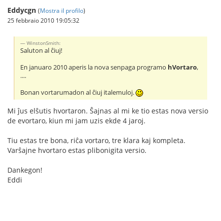
Eddycgn
(
Mostra il profilo
)
25 febbraio 2010 19:05:32
WinstonSmith:
Saluton al ĉiuj!
En januaro 2010 aperis la nova senpaga programo
hVortaro
,
....
Bonan vortarumadon al ĉiuj italemuloj.
Mi ĵus elŝutis hvortaron. Ŝajnas al mi ke tio estas nova versio
de evortaro, kiun mi jam uzis ekde 4 jaroj.
Tiu estas tre bona, riĉa vortaro, tre klara kaj kompleta.
Varŝajne hvortaro estas plibonigita versio.
Dankegon!
Eddi