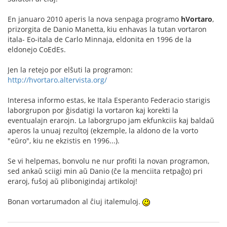
En januaro 2010 aperis la nova senpaga programo
hVortaro
,
prizorgita de Danio Manetta, kiu enhavas la tutan vortaron
itala- Eo-itala de Carlo Minnaja, eldonita en 1996 de la
eldonejo CoEdEs.
Jen la retejo por elŝuti la programon:
http://hvortaro.altervista.org/
Interesa informo estas, ke Itala Esperanto Federacio starigis
laborgrupon por ĝisdatigi la vortaron kaj korekti la
eventualajn erarojn. La laborgrupo jam ekfunkciis kaj baldaŭ
aperos la unuaj rezultoj (ekzemple, la aldono de la vorto
"eŭro", kiu ne ekzistis en 1996...).
Se vi helpemas, bonvolu ne nur profiti la novan programon,
sed ankaŭ sciigi min aŭ Danio (ĉe la menciita retpaĝo) pri
eraroj, fuŝoj aŭ plibonigindaj artikoloj!
Bonan vortarumadon al ĉiuj italemuloj.