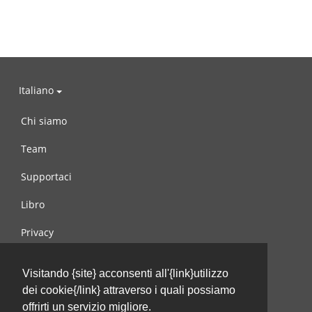
Italiano
Chi siamo
Team
Supportaci
Libro
Privacy
Condizioni d’uso
Visitando {site} acconsenti all'{link}utilizzo
Contattaci
dei cookie{/link} attraverso i quali possiamo
offrirti un servizio migliore.