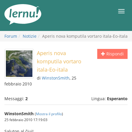
Vai
all’indice
Men
Forum
Notizie
Aperis nova komputila vortaro itala-Eo-itala
Aperis nova
Rispondi
komputila vortaro
itala-Eo-itala
di
WinstonSmith
, 25
febbraio 2010
Messaggi:
2
Lingua:
Esperanto
WinstonSmith
(
Mostra il profilo
)
25 febbraio 2010 17:19:03
Saluton al ĉiuj!