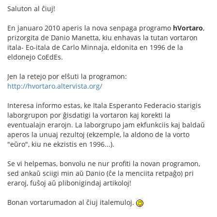
Saluton al ĉiuj!
En januaro 2010 aperis la nova senpaga programo
hVortaro
,
prizorgita de Danio Manetta, kiu enhavas la tutan vortaron
itala- Eo-itala de Carlo Minnaja, eldonita en 1996 de la
eldonejo CoEdEs.
Jen la retejo por elŝuti la programon:
http://hvortaro.altervista.org/
Interesa informo estas, ke Itala Esperanto Federacio starigis
laborgrupon por ĝisdatigi la vortaron kaj korekti la
eventualajn erarojn. La laborgrupo jam ekfunkciis kaj baldaŭ
aperos la unuaj rezultoj (ekzemple, la aldono de la vorto
"eŭro", kiu ne ekzistis en 1996...).
Se vi helpemas, bonvolu ne nur profiti la novan programon,
sed ankaŭ sciigi min aŭ Danio (ĉe la menciita retpaĝo) pri
eraroj, fuŝoj aŭ plibonigindaj artikoloj!
Bonan vortarumadon al ĉiuj italemuloj.