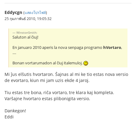
Eddycgn
(
แสดงโปรไฟล์
)
25 กุมภาพันธ์ 2010, 19:05:32
WinstonSmith:
Saluton al ĉiuj!
En januaro 2010 aperis la nova senpaga programo
hVortaro
,
....
Bonan vortarumadon al ĉiuj italemuloj.
Mi ĵus elŝutis hvortaron. Ŝajnas al mi ke tio estas nova versio
de evortaro, kiun mi jam uzis ekde 4 jaroj.
Tiu estas tre bona, riĉa vortaro, tre klara kaj kompleta.
Varŝajne hvortaro estas plibonigita versio.
Dankegon!
Eddi