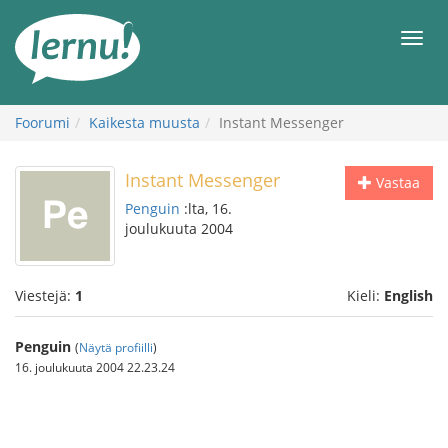
Tästä
sisältöön
Men
Foorumi
Kaikesta muusta
Instant Messenger
Instant Messenger
Vastaa
Penguin
:lta, 16.
joulukuuta 2004
Viestejä:
1
Kieli:
English
Penguin
(
Näytä profiilli
)
16. joulukuuta 2004 22.23.24