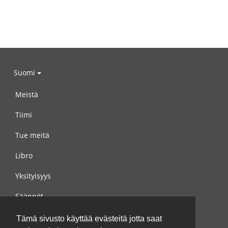
Suomi
Meistä
Tiimi
Tue meitä
Libro
Yksityisyys
Säännöt
Ota yhteyttä meihin
Tämä sivusto käyttää evästeitä jotta saat