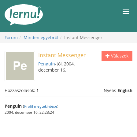
Tartalom
Men
Fórum
Minden egyébről
Instant Messenger
Instant Messenger
Válaszok
Penguin
-tól, 2004.
december 16.
Hozzászólások:
1
Nyelv:
English
Penguin
(
Profil megtekintése
)
2004. december 16. 22:23:24