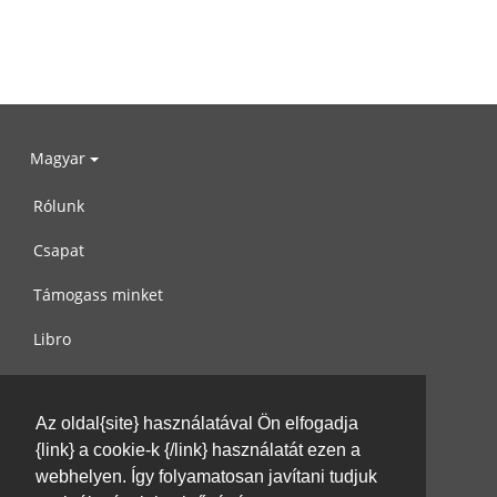
Magyar
Rólunk
Csapat
Támogass minket
Libro
Adatvédelem
Az oldal{site} használatával Ön elfogadja
Használati feltételek
{link} a cookie-k {/link} használatát ezen a
Írj nekünk
webhelyen. Így folyamatosan javítani tudjuk