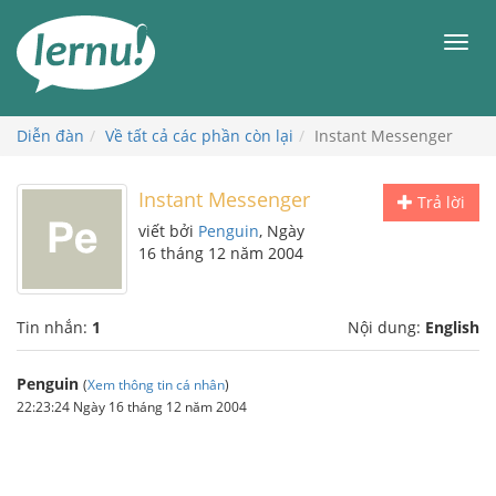
Đi
đến
Men
phần
nội
dung
Diễn đàn
Về tất cả các phần còn lại
Instant Messenger
Instant Messenger
Trả lời
viết bởi
Penguin
, Ngày
16 tháng 12 năm 2004
Tin nhắn:
1
Nội dung:
English
Penguin
(
Xem thông tin cá nhân
)
22:23:24 Ngày 16 tháng 12 năm 2004