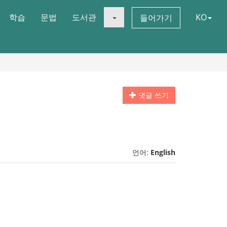
학습
문법
도서관
KO
들어가기
댓글 쓰기
언어:
English