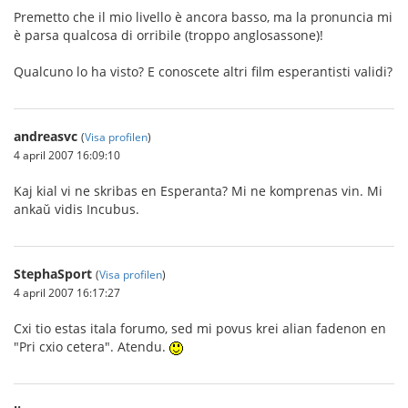
Premetto che il mio livello è ancora basso, ma la pronuncia mi
è parsa qualcosa di orribile (troppo anglosassone)!
Qualcuno lo ha visto? E conoscete altri film esperantisti validi?
andreasvc
(
Visa profilen
)
4 april 2007 16:09:10
Kaj kial vi ne skribas en Esperanta? Mi ne komprenas vin. Mi
ankaŭ vidis Incubus.
StephaSport
(
Visa profilen
)
4 april 2007 16:17:27
Cxi tio estas itala forumo, sed mi povus krei alian fadenon en
"Pri cxio cetera". Atendu.