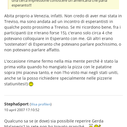
una certa impressione conoscere un'americana che parla
esperanto!!!
Abita proprio a Venezia, infatti. Non credo di aver mai stata in
Treviso, ma sono andata ad un incontro di esperantisti in
qualche posto prossimo a Treviso. Se mi ricordono bene, fra i
participanti (ce n'erano forse 15), c'erano solo circa 4 che
potevano colloquiare in Esperanto con me. Gli altri erano
'sostenatori' di Esperanto che potevano parlare pochissimo, o
non potevano parlare affatto.
L'occasione rimane fermo nella mia mente perchè è stato la
prima volta quando ho mangiato la pizza con le patatine
sopra (mi piaceva tanto, e non l'ho visto mai negli stati uniti,
anche se la posso richiedere specialmente nelle pizzerie
statiunitesi!)
StephaSport
(
Visa profilen
)
10 april 2007 17:10:52
Qualcuno sa se (e dove) sia possibile reperire Gerda
Malaperis? In rete non ho trovato granché...