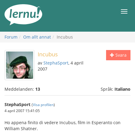
Till
sidans
Meny
innehåll
Forum
Om allt annat
Incubus
Incubus
Svara
av
StephaSport
, 4 april
2007
Meddelanden:
13
Språk:
Italiano
StephaSport
(
Visa profilen
)
4 april 2007 15:41:05
Ho appena finito di vedere Incubus, film in Esperanto con
William Shatner.