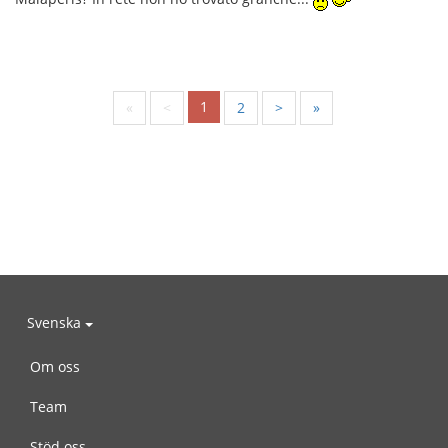
1
«
<
2
>
»
Svenska
Om oss
Team
Stöd oss