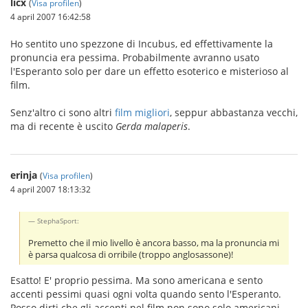
licx
(
Visa profilen
)
4 april 2007 16:42:58
Ho sentito uno spezzone di Incubus, ed effettivamente la
pronuncia era pessima. Probabilmente avranno usato
l'Esperanto solo per dare un effetto esoterico e misterioso al
film.
Senz'altro ci sono altri
film migliori
, seppur abbastanza vecchi,
ma di recente è uscito
Gerda malaperis
.
erinja
(
Visa profilen
)
4 april 2007 18:13:32
StephaSport:
Premetto che il mio livello è ancora basso, ma la pronuncia mi
è parsa qualcosa di orribile (troppo anglosassone)!
Esatto! E' proprio pessima. Ma sono americana e sento
accenti pessimi quasi ogni volta quando sento l'Esperanto.
Posso dirti che gli accenti nel film non sono solo americani,