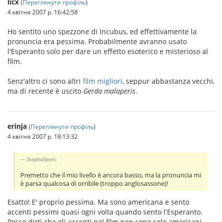
licx
(
Переглянути профіль
)
4 квітня 2007 р. 16:42:58
Ho sentito uno spezzone di Incubus, ed effettivamente la
pronuncia era pessima. Probabilmente avranno usato
l'Esperanto solo per dare un effetto esoterico e misterioso al
film.
Senz'altro ci sono altri
film migliori
, seppur abbastanza vecchi,
ma di recente è uscito
Gerda malaperis
.
erinja
(
Переглянути профіль
)
4 квітня 2007 р. 18:13:32
StephaSport:
Premetto che il mio livello è ancora basso, ma la pronuncia mi
è parsa qualcosa di orribile (troppo anglosassone)!
Esatto! E' proprio pessima. Ma sono americana e sento
accenti pessimi quasi ogni volta quando sento l'Esperanto.
Posso dirti che gli accenti nel film non sono solo americani,