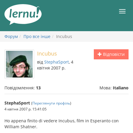
До
змісту
Мен
Форум
Про все інше
Incubus
Incubus
Відповісти
від
StephaSport
, 4
квітня 2007 р.
Повідомлення:
13
Мова:
Italiano
StephaSport
(
Переглянути профіль
)
4 квітня 2007 р. 15:41:05
Ho appena finito di vedere Incubus, film in Esperanto con
William Shatner.