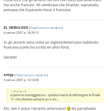
ma anche francesi. Mi sembrava che Shatner, sopratutto,
pensava che Esperanto fosse il francese.
EL_NEBULOSO
(
Переглянути профіль
)
4 квітня 2007 р. 18:39:12
Si, gli accenti sono como un Inglese/Americano hablando
Francese (como ho scritto en altro foro).
Geraldo
erinja
(
Переглянути профіль
)
5 квітня 2007 р. 14:14:00
Matilda 69:
a parte la sceneggiatura... questa mania di dittongare la finale
"o" che diventa sempre au o ou...
Ehi, non ti piace l'accento americano?
Nij paroŭlaaŭs