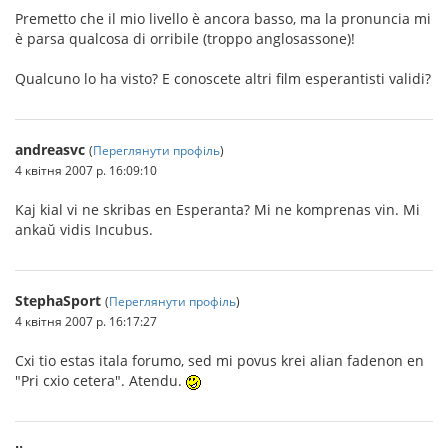
Premetto che il mio livello è ancora basso, ma la pronuncia mi
è parsa qualcosa di orribile (troppo anglosassone)!
Qualcuno lo ha visto? E conoscete altri film esperantisti validi?
andreasvc
(
Переглянути профіль
)
4 квітня 2007 р. 16:09:10
Kaj kial vi ne skribas en Esperanta? Mi ne komprenas vin. Mi
ankaŭ vidis Incubus.
StephaSport
(
Переглянути профіль
)
4 квітня 2007 р. 16:17:27
Cxi tio estas itala forumo, sed mi povus krei alian fadenon en
"Pri cxio cetera". Atendu.