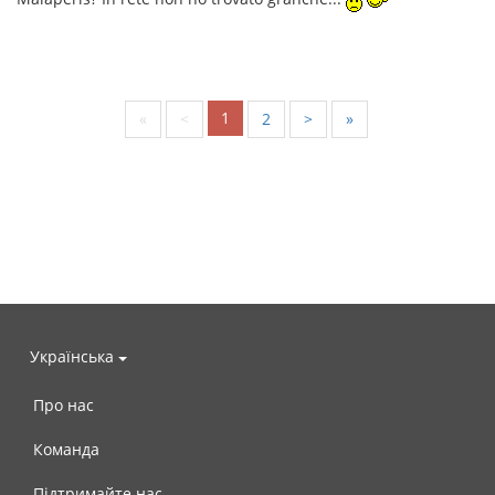
1
«
<
2
>
»
Українська
Про нас
Команда
Підтримайте нас