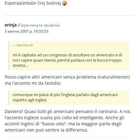
Esperaaŭntoŭn ĉrej boŭnej
erinja
(
Переглянути профіль
)
5 квітня 2007 р. 16:55:53
Matilda 69:
mi è capitato ad un congresso di ascoltare un americato e di
non capire quasi niente, perché parlava con la bocca troppo
stretta...
Posso capire altri americani senza problema (naturalmente!)
ma l'accento mi da fastidio.
comunque mi piace di più l'inglese parlato dagli americani
rispetto agli inglesi
Davvero? Quasi tutti gli americani pensano il contrario. A noi,
l'accento inglese suona più colto ed intelligente. Anche gli
accenti inglesi di "basso ceto", ma la maggior parte degli
americani non può sentire la differenza.