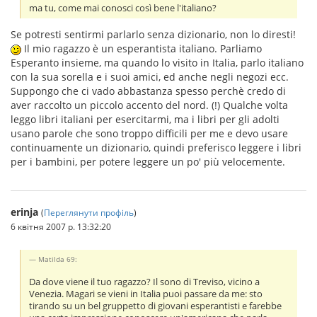
ma tu, come mai conosci così bene l'italiano?
Se potresti sentirmi parlarlo senza dizionario, non lo diresti!
Il mio ragazzo è un esperantista italiano. Parliamo
Esperanto insieme, ma quando lo visito in Italia, parlo italiano
con la sua sorella e i suoi amici, ed anche negli negozi ecc.
Suppongo che ci vado abbastanza spesso perchè credo di
aver raccolto un piccolo accento del nord. (!) Qualche volta
leggo libri italiani per esercitarmi, ma i libri per gli adolti
usano parole che sono troppo difficili per me e devo usare
continuamente un dizionario, quindi preferisco leggere i libri
per i bambini, per potere leggere un po' più velocemente.
erinja
(
Переглянути профіль
)
6 квітня 2007 р. 13:32:20
Matilda 69:
Da dove viene il tuo ragazzo? Il sono di Treviso, vicino a
Venezia. Magari se vieni in Italia puoi passare da me: sto
tirando su un bel gruppetto di giovani esperantisti e farebbe