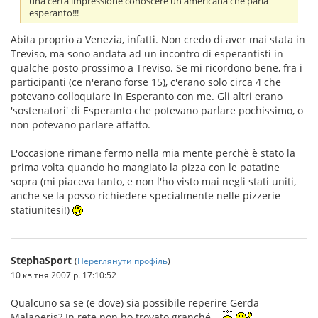
una certa impressione conoscere un'americana che parla
esperanto!!!
Abita proprio a Venezia, infatti. Non credo di aver mai stata in
Treviso, ma sono andata ad un incontro di esperantisti in
qualche posto prossimo a Treviso. Se mi ricordono bene, fra i
participanti (ce n'erano forse 15), c'erano solo circa 4 che
potevano colloquiare in Esperanto con me. Gli altri erano
'sostenatori' di Esperanto che potevano parlare pochissimo, o
non potevano parlare affatto.
L'occasione rimane fermo nella mia mente perchè è stato la
prima volta quando ho mangiato la pizza con le patatine
sopra (mi piaceva tanto, e non l'ho visto mai negli stati uniti,
anche se la posso richiedere specialmente nelle pizzerie
statiunitesi!)
StephaSport
(
Переглянути профіль
)
10 квітня 2007 р. 17:10:52
Qualcuno sa se (e dove) sia possibile reperire Gerda
Malaperis? In rete non ho trovato granché...