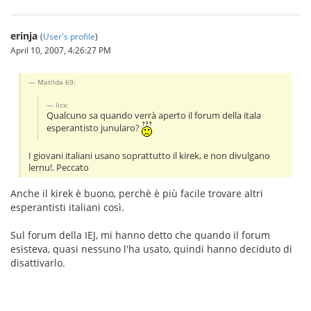
erinja
(
User's profile
)
April 10, 2007, 4:26:27 PM
Matilda 69:
licx:
Qualcuno sa quando verrà aperto il forum della itala
esperantisto junularo?
I giovani italiani usano soprattutto il kirek, e non divulgano
lernu!. Peccato
Anche il kirek è buono, perchè è più facile trovare altri
esperantisti italiani così.
Sul forum della IEJ, mi hanno detto che quando il forum
esisteva, quasi nessuno l'ha usato, quindi hanno deciduto di
disattivarlo.