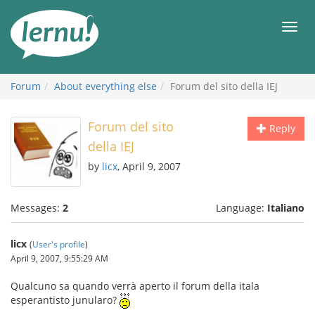
Skip
to
Men
the
content
Forum
About everything else
Forum del sito della IEJ
Forum del sito
Reply
della IEJ
by
licx
, April 9, 2007
Messages:
2
Language:
Italiano
licx
(
User's profile
)
April 9, 2007, 9:55:29 AM
Qualcuno sa quando verrà aperto il forum della itala
esperantisto junularo?