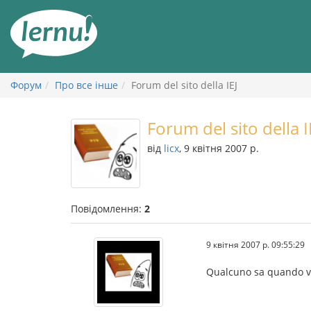
До
змісту
Форум
Про все інше
Forum del sito della IEJ
Forum del sito della I
від
licx
, 9 квітня 2007 р.
Повідомлення:
2
9 квітня 2007 р. 09:55:29
Qualcuno sa quando ver