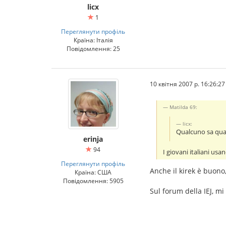
licx
1
Переглянути профіль
Країна: Італія
Повідомлення: 25
10 квітня 2007 р. 16:26:27
Matilda 69:
licx:
Qualcuno sa quan
erinja
94
I giovani italiani usa
Переглянути профіль
Anche il kirek è buono, 
Країна: США
Повідомлення: 5905
Sul forum della IEJ, m