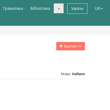
Граматика
Бібліотека
UK
Увійти
Відповісти
Мова:
Italiano