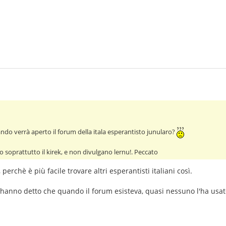
do verrà aperto il forum della itala esperantisto junularo?
no soprattutto il kirek, e non divulgano lernu!. Peccato
perchè è più facile trovare altri esperantisti italiani così.
i hanno detto che quando il forum esisteva, quasi nessuno l'ha usat