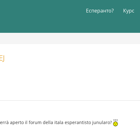
Есперанто?
Курс
EJ
rà aperto il forum della itala esperantisto junularo?