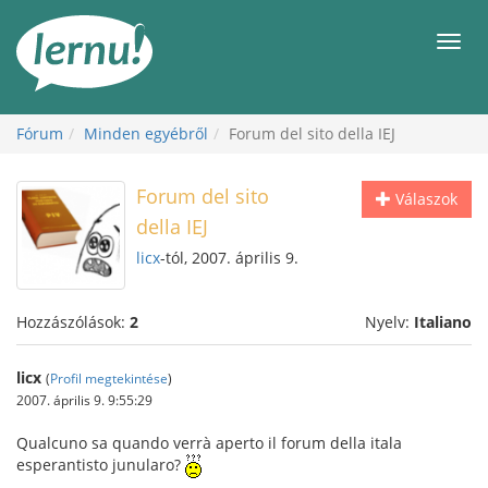
Tartalom
Men
Fórum
Minden egyébről
Forum del sito della IEJ
Forum del sito
Válaszok
della IEJ
licx
-tól, 2007. április 9.
Hozzászólások:
2
Nyelv:
Italiano
licx
(
Profil megtekintése
)
2007. április 9. 9:55:29
Qualcuno sa quando verrà aperto il forum della itala
esperantisto junularo?