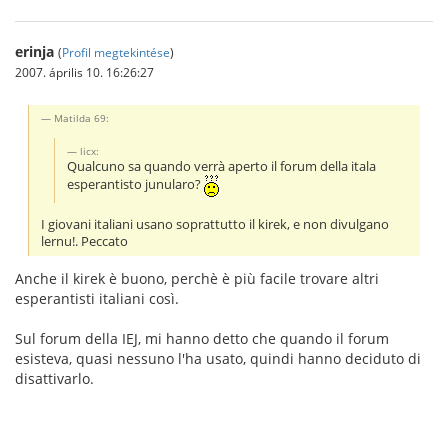
erinja
(
Profil megtekintése
)
2007. április 10. 16:26:27
Matilda 69:
licx:
Qualcuno sa quando verrà aperto il forum della itala
esperantisto junularo?
I giovani italiani usano soprattutto il kirek, e non divulgano
lernu!. Peccato
Anche il kirek è buono, perchè è più facile trovare altri
esperantisti italiani così.
Sul forum della IEJ, mi hanno detto che quando il forum
esisteva, quasi nessuno l'ha usato, quindi hanno deciduto di
disattivarlo.