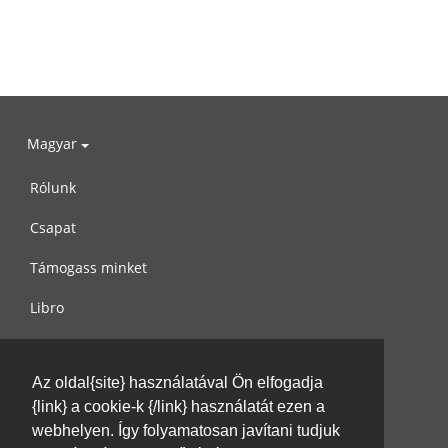
Magyar
Rólunk
Csapat
Támogass minket
Libro
Adatvédelem
Az oldal{site} használatával Ön elfogadja
Használati feltételek
{link} a cookie-k {/link} használatát ezen a
Írj nekünk
webhelyen. Így folyamatosan javítani tudjuk