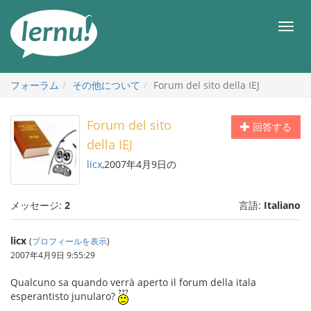
目
次
メ
へ
ニ
ュ
ー
フォーラム
その他について
Forum del sito della IEJ
Forum del sito
回答する
della IEJ
licx
,2007年4月9日の
メッセージ:
2
言語:
Italiano
licx
(
プロフィールを表示
)
2007年4月9日 9:55:29
Qualcuno sa quando verrà aperto il forum della itala
esperantisto junularo?