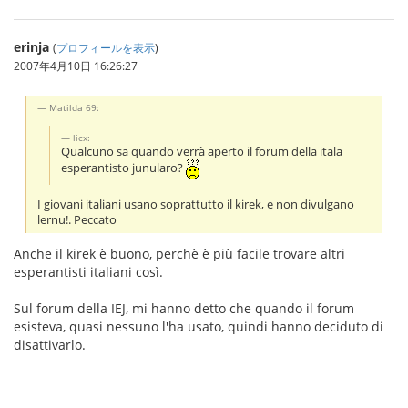
erinja
(
プロフィールを表示
)
2007年4月10日 16:26:27
Matilda 69:
licx:
Qualcuno sa quando verrà aperto il forum della itala
esperantisto junularo?
I giovani italiani usano soprattutto il kirek, e non divulgano
lernu!. Peccato
Anche il kirek è buono, perchè è più facile trovare altri
esperantisti italiani così.
Sul forum della IEJ, mi hanno detto che quando il forum
esisteva, quasi nessuno l'ha usato, quindi hanno deciduto di
disattivarlo.