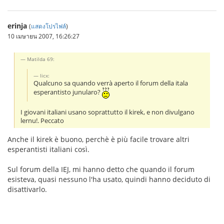
erinja
(
แสดงโปรไฟล์
)
10 เมษายน 2007, 16:26:27
Matilda 69:
licx:
Qualcuno sa quando verrà aperto il forum della itala
esperantisto junularo?
I giovani italiani usano soprattutto il kirek, e non divulgano
lernu!. Peccato
Anche il kirek è buono, perchè è più facile trovare altri
esperantisti italiani così.
Sul forum della IEJ, mi hanno detto che quando il forum
esisteva, quasi nessuno l'ha usato, quindi hanno deciduto di
disattivarlo.