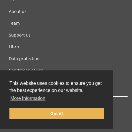
About us
Team
Support us
Libro
Data protection
Conditions of use
Contact us
This website uses cookies to ensure you get
the best experience on our website.
More information
Got it!
© 2002-2026 lernu.net |
Impressum