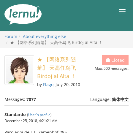
Skip
to
Men
the
content
Forum
About everything else
★ 【网络系列随笔】 天高任鸟飞 Birdoj al Alta ！
★ 【网络系列随
Closed
笔】 天高任鸟飞
Max. 500 messages.
Birdoj al Alta ！
by
Flago
, July 20, 2010
Messages:
7077
Language:
简体中文
Standardo
(
User's profile
)
December 25, 2018, 4:21:21 AM
Paroladoj de L.L. Zamenhof 285