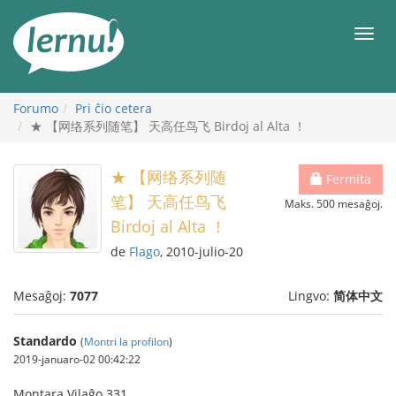
Al
la
Men
enhavo
Forumo
Pri ĉio cetera
★ 【网络系列随笔】 天高任鸟飞 Birdoj al Alta ！
★ 【网络系列随
Fermita
笔】 天高任鸟飞
Maks. 500 mesaĝoj.
Birdoj al Alta ！
de
Flago
, 2010-julio-20
Mesaĝoj:
7077
Lingvo:
简体中文
Standardo
(
Montri la profilon
)
2019-januaro-02 00:42:22
Montara Vilaĝo 331