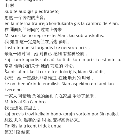
山 村
Subite aŭdiĝis piedfrapetoj
忽然 一个奔跑的声音。
en la interna tra-irejo kondukanta ĝis la ĉambro de Alan.
在 通向阿兰房间的 过道上传来
Mi sciis, ke tio nepre estis Alan, kiu sub-aŭskultis.
我 知道 这一定是阿兰在后边 偷听。
Lasta-tempe ŝi fariĝadis tre nervoza pri si,
最近一段时间，她 对自己 感到 有些神经质，
kaj ĉiam klopodis sub-aŭskulti diskutojn pri ŝia estonteco.
常常 偷听我们关于 她的 前途的 讨论。
Ŝajnis al mi, ke ŝi certe tre doloriĝis, kiam ŝi aŭdis,
我想，她 一定感到非常难过, 在她 听到的 时候，
ke oni bedaŭrinde enmiksis ŝian aspekton en familian
kverelon.
一家人 可惜地 为她的面孔 而在家里 争吵了起来，
Mi iris al ŝia ĉambro
我 走进她 房里去，
kaj provis trovi kelkajn bono-korajn vortojn por ŝin gajigi.
想说 几句 温和的话 叫 她 变得高兴起来。
Finiĝis la tricent tridek unua
第331段 结束