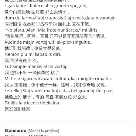
rigardante idiotece al la granda spegulo,
像个白痴似地 面对着 那面大镜子，
dum du larmo-fluoj tra-pasis ŝiajn mal-glatajn vangojn.
两行眼泪 在她那凹凸不平的 面孔上 直往下流。
"Ne ploru, Alan. Mia frato nur ŝercis," mi diris.
“请别哭吧，阿兰。哥哥 只不过是开开玩笑罢了,” 我说。
Aŭdinde miajn vortojn, ŝi ek-plor-singultis.
她听到我的话，倒反大哭起来。
Nenion plu mi kapablis diri.
我 再没有说 什么。
Tut-simple mankis al mi vortoj.
我 也找不出 一些简单的 话了。
Mi fikse rigardis kvazaŭ stultulo, kaj mirigite rimarkis,
我 呆望着她，像个傻子一样。这时，我才惊奇地 发现，
ke kelkaj ŝiaj variol-markoj estas tiel grandaj kiel pizoj.
她脸上的 麻子，有的 简直 有豌豆粒 那么大。
Finiĝis la tricent tridek dua
第332段 结束
Standardo
(
Montri la profilon
)