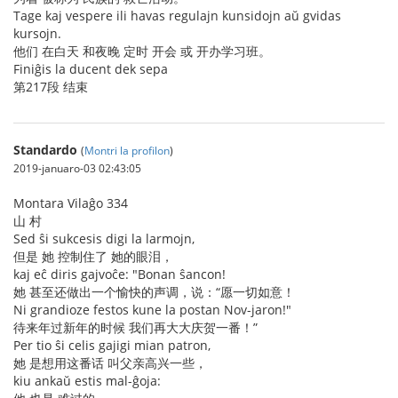
Tage kaj vespere ili havas regulajn kunsidojn aŭ gvidas
kursojn.
他们 在白天 和夜晚 定时 开会 或 开办学习班。
Finiĝis la ducent dek sepa
第217段 结束
Standardo
(
Montri la profilon
)
2019-januaro-03 02:43:05
Montara Vilaĝo 334
山 村
Sed ŝi sukcesis digi la larmojn,
但是 她 控制住了 她的眼泪，
kaj eĉ diris gajvoĉe: "Bonan ŝancon!
她 甚至还做出一个愉快的声调，说：“愿一切如意！
Ni grandioze festos kune la postan Nov-jaron!"
待来年过新年的时候 我们再大大庆贺一番！”
Per tio ŝi celis gajigi mian patron,
她 是想用这番话 叫父亲高兴一些，
kiu ankaŭ estis mal-ĝoja: