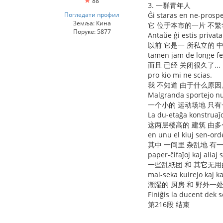
88
3. 一群青年人
Погледати профил
Ĝi staras en ne-prospe
Земља: Кина
它 位于本市的一片 不
Поруке: 5877
Antaŭe ĝi estis privat
以前 它是一 所私立的 
tamen jam de longe fe
而且 已经 关闭很久了...
pro kio mi ne scias.
我 不知道 由于什么原因
Malgranda sportejo nu
一个小的 运动场地 只
La du-etaĝa konstruaĵo
这两层楼高的 建筑 由多
en unu el kiuj sen-orde
其中 一间里 杂乱地 有
paper-ĉifaĵoj kaj aliaj s
一些乱纸团 和 其它无
mal-seka kuirejo kaj 
潮湿的 厨房 和 野外一
Finiĝis la ducent dek 
第216段 结束