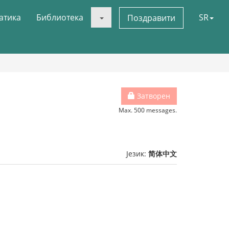
атика
Библиотека
SR
Поздравити
Затворен
Max. 500 messages.
Језик:
简体中文