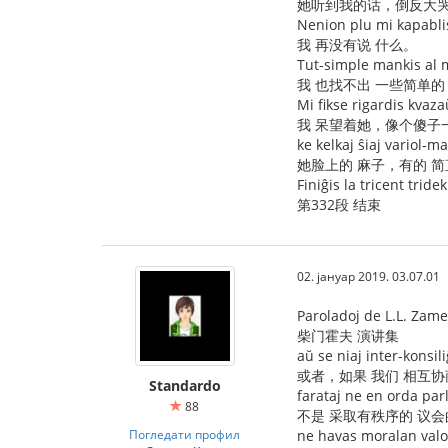
她听到我的话，倒反大
Nenion plu mi kapablis
我 再没有说 什么。
Tut-simple mankis al m
我 也找不出 一些简单的
Mi fikse rigardis kvazaŭ
我 呆望着她，像个傻子
ke kelkaj ŝiaj variol-ma
她脸上的 麻子，有的 简
Finiĝis la tricent tride
第332段 结束
02. јануар 2019. 03.07.01
Paroladoj de L.L. Zam
柴门霍夫 演讲集
aŭ se niaj inter-konsili
或者，如果 我们 相互协
Standardo
farataj ne en orda pa
88
不是 采取有秩序的 议会
Погледати профил
ne havas moralan valor