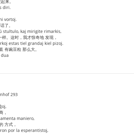
哭起来。
 diri.
i vortoj.
 话了。
 stultulo, kaj mirigite rimarkis,
一样。这时，我才惊奇地 发现，
rkoj estas tiel grandaj kiel pizoj.
直 有豌豆粒 那么大。
k dua
enhof 293
ĝoj,
商，
rlamenta maniero,
的 方式，
on por la esperantistoj,