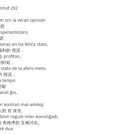
enhof 292
m scii la veran opinion
思想
esperantistaro.
望。
oraŭ en tia feliĉa stato,
顺利的 境况，
ĝi profiton,
到好处，
-stato de la afero mem;
的 情况，
ga tempo
时期
ndi ĝin,
ĝin kontraŭ mal-amikoj;
的 在 攻击。
blon regule inter-konsiliĝadi,
能 有秩序的 互相讨论。
dek dua