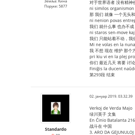
Земља: Кина
对于世界语者 没有精神
Поруке: 5877
ni similos organismon
那 我们 就像 一个无头
ni nenion povas entre
我们 就什么事 也办不成
ni staros sen-move ka
我们 只能站着不动，我
Mi ne volas en la nun
我 不想 现在 维护 那个
pri kiu vi en la plej pr
你们 最近几天 将要 讨论
Finiĝis la ducent naŭd
第293段 结束
02. јануар 2019. 03.32.39
Verkoj de Verda Majo
绿川英子 文集
En Ĉinio Batalanta 216
战斗在 中国
Standardo
3. ARO DA GEJUNULOJ