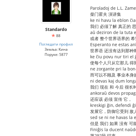
Paroladoj de L.L. Zam
柴门霍夫 演讲集
ke ni havu la eblon ĉia
我们 必须了解 真正的 
Standardo
aŭ deziron de la tuta 
88
或者 整个世界语界的 希
Погледати профил
Esperanto ne estas ank
Земља: Кина
世界语 还没有达到那种
Поруке: 5877
ke ĉiu povu nur tiri el 
使每个人只从它那儿 得
ne zorgante pri la bon
而可以不顾及 事业本身
ni devas kaj dum lon
我们 现在 和 今后 很长
ankoraŭ devos propaga
还应该 必须 宣传 它，
kreskigi ĝin, defendi 
发展它，防御它受到 敌人
sed se ni ne havas la e
但是 我们 如果 没有 可
Finiĝis la ducent naŭ
第292段 结束