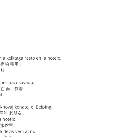
nia kelktaga resto en la hotelo,
住宿的 费用，
 ŝi
s por naci-savado.
救亡 而工作着
ti
l-novaj konatoj el Beiping,
平的 老朋友，
a hotelo.
个旅馆里。
i devis veni al ni,