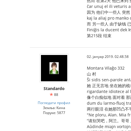
然而 在第2天 他已来到
ĉar unuj el ili veturis
因为 他们中一些人 突然
kaj la aliaj pro manko
而 另一些人 由于缺钱 
Finiĝis la ducent dek k
第215段 结束
02. јануар 2019. 02.48.58
Montara Vilaĝo 332
山 村
Ŝi sidis sen-parole ant
她 正无言地 坐在她的
Standardo
rigardante idiotece al
88
像个白痴似地 面对着 
Погледати профил
dum du larmo-fluoj tra
Земља: Кина
两行眼泪 在她那凹凸不
Поруке: 5877
"Ne ploru, Alan. Mia fr
“请别哭吧，阿兰。哥哥 
Aŭdinde miajn vortojn, 