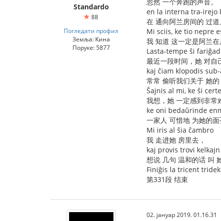
忽然 一个奔跑的声音。
Standardo
en la interna tra-irej
88
在 通向阿兰房间的 过
Погледати профил
Mi sciis, ke tio nepre e
Земља: Кина
我 知道 这一定是阿兰在
Поруке: 5877
Lasta-tempe ŝi fariĝadi
最近一段时间，她 对自
kaj ĉiam klopodis sub-a
常常 偷听我们关于 她的
Ŝajnis al mi, ke ŝi cert
我想，她 一定感到非常难
ke oni bedaŭrinde enm
一家人 可惜地 为她的面
Mi iris al ŝia ĉambro
我 走进她 房里去，
kaj provis trovi kelkaj
想说 几句 温和的话 叫
Finiĝis la tricent trid
第331段 结束
02. јануар 2019. 01.16.31