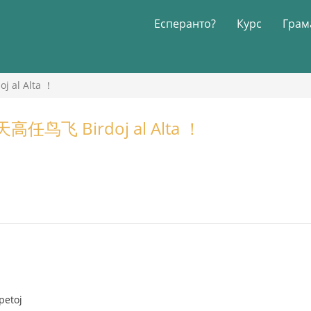
Есперанто?
Курс
Грам
al Alta ！
鸟飞 Birdoj al Alta ！
petoj