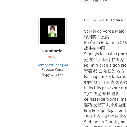
02. јануар 2019. 01.54.48
Verkoj de Verda Majo
绿川英子 文集
En Ĉinio Batalanta 215
战斗在 中国
Standardo
Ŝi pagis la koston por 
88
她 支付了 我们 在酒店
Погледати профил
kaj min prenis tien kie
Земља: Кина
带着 我 去 她住的 地方
Поруке: 5877
kaj ŝiaj amikoj labora
她的 朋友们 在为 民族
L decidis provizore nok
刘仁 决定 暂时 过夜
ĉe hazarde trovitaj ma
碰巧 发现了 几个来自北
kiuj kelkope loĝas en l
他们 几个一起 住在 这
Sed jam la 2-an tagon l