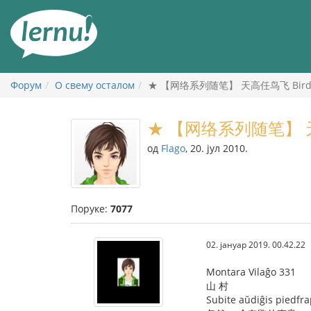
У
садржају
Форум
О свему осталом
★ 【网络系列随笔】 天高任鸟飞 Birdoj 
★ 【网络系列随笔】 天高任
од
Flago
, 20. јул 2010.
Поруке:
7077
02. јануар 2019. 00.42.22
Montara Vilaĝo 331
山 村
Subite aŭdiĝis piedfra