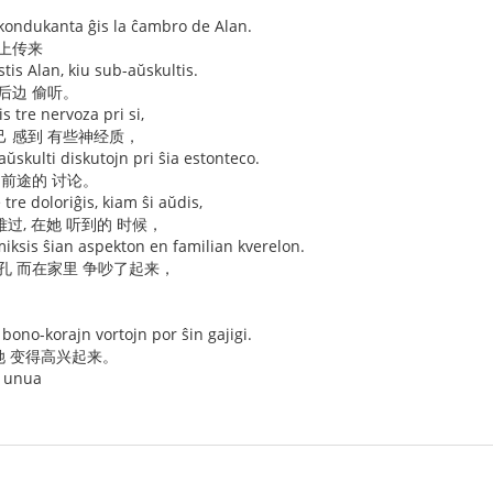
o kondukanta ĝis la ĉambro de Alan.
道上传来
stis Alan, kiu sub-aŭskultis.
后边 偷听。
s tre nervoza pri si,
己 感到 有些神经质，
ŭskulti diskutojn pri ŝia estonteco.
 前途的 讨论。
e tre doloriĝis, kiam ŝi aŭdis,
过, 在她 听到的 时候，
iksis ŝian aspekton en familian kverelon.
孔 而在家里 争吵了起来，
n bono-korajn vortojn por ŝin gajigi.
 她 变得高兴起来。
ek unua