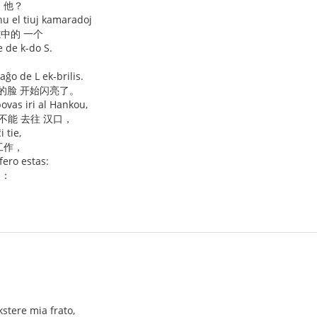
 他？
nu el tiuj kamaradoj
志中的 一个
 de k-do S.
aĝo de L ek-brilis.
仁的脸 开始闪亮了。
ovas iri al Hankou,
不能 去往 汉口，
 tie,
工作，
fero estas:
是：
kstere mia frato,