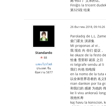
她 明白了 父亲的话。
Finiĝis la tricent dude
第325段 结束
26 ธันวาคม 2018, 09:16:26
Paroladoj de L.L. Zam
柴门霍夫 演讲集
Mi proponas al vi ,
我 现在 向 你们 提议，
Standardo
ke okaze de la festo d
88
恰逢 雪里耶 诞辰 之日
แสดงโปรไฟล์
ni telgrafe sendu al li
ประเทศ: จีน
我们 向他 拍电报
ข้อความ 5877
en la nomo de la tuta 
以全体世界语者的 名义
nian dankon por lia gr
和我们的 感谢 为他的 
ke li vivu ankoraŭ lon
祝他长寿
kaj havu la konscion, k