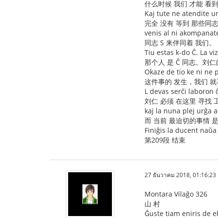
什么时候 我们 才能 看到
Kaj tute ne atendite u
完全 没有 等到 那些同
venis al ni akompanate
同志 S 来伴同着 我们。
Tiu estas k-do Ĉ. La viz
那个人 是 Ĉ 同志。刘
Okaze de tio ke ni ne p
这件事的 发生，我们 就
L devas serĉi laboron ĉi
刘仁 必须 在这里 寻找 
kaj la nuna plej urĝa a
而 当前 最迫切的事情 
Finiĝis la ducent naŭa
第209段 结束
27 ธันวาคม 2018, 01:16:23
Montara Vilaĝo 326
山 村
Ĝuste tiam eniris de e