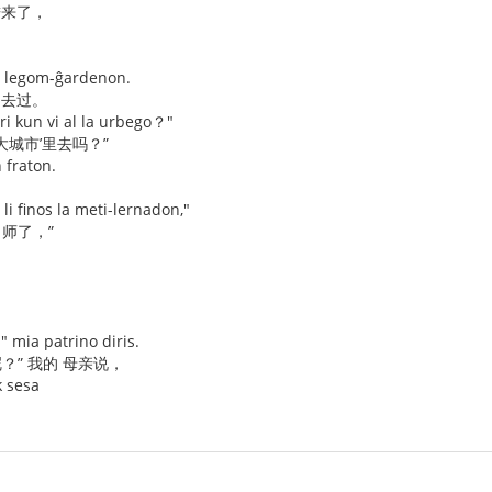
进来了，
ian legom-ĝardenon.
 去过。
iri kun vi al la urbego？"
‘大城市’里去吗？”
n fraton.
 li finos la meti-lernadon,"
出师了，”
" mia patrino diris.
？” 我的 母亲说，
k sesa