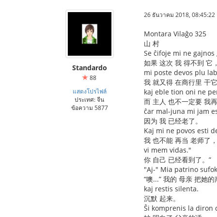
26 ธันวาคม 2018, 08:45:22
Montara Vilaĝo 325
山 村
Se ĉifoje mi ne gajnos 
如果 这次 我 得不到 它
Standardo
mi poste devos plu lab
88
我 就又得 在商行里 干
แสดงโปรไฟล์
kaj eble tion oni ne p
ประเทศ: จีน
而 主人 也不一定要 我
ข้อความ 5877
ĉar mal-juna mi jam es
因为 我 已经老了。
Kaj mi ne povos esti de
我 也不能 再当 老师了
vi mem vidas."
你 自己 已经看到了。”
"Aj-" Mia patrino sufo
“噢...” 我的 母亲 把
kaj restis silenta.
沉默 起来。
Ŝi komprenis la diron 