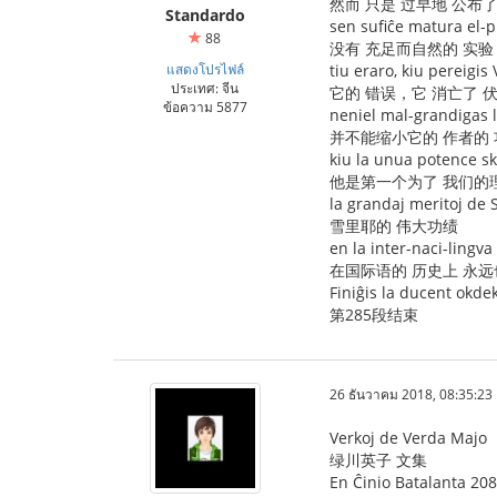
然而 只是 过早地 公布
Standardo
sen sufiĉe matura el-p
88
没有 充足而自然的 实验
แสดงโปรไฟล์
tiu eraro, kiu pereigis
ประเทศ: จีน
它的 错误，它 消亡了 
ข้อความ 5877
neniel mal-grandigas l
并不能缩小它的 作者的
kiu la unua potence sk
他是第一个为了 我们的理
la grandaj meritoj de 
雪里耶的 伟大功绩
en la inter-naci-lingv
在国际语的 历史上 永远
Finiĝis la ducent okde
第285段结束
26 ธันวาคม 2018, 08:35:23
Verkoj de Verda Majo
绿川英子 文集
En Ĉinio Batalanta 208