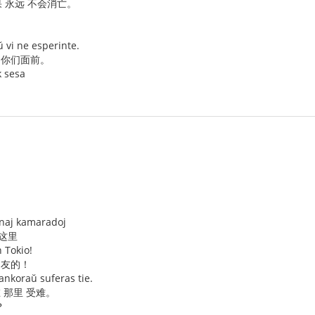
 永远 不会消亡。
 vi ne esperinte.
 你们面前。
k sesa
tonaj kamaradoj
这里
n Tokio!
朋友的！
 ankoraŭ suferas tie.
 那里 受难。
？