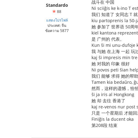
战斗在 中国
Standardo
Ni sciiĝis ke k-ino T est
88
我们 知道了 女同志 T 
แสดงโปรไฟล์
kiu partoprenis la 50-
ประเทศ: จีน
她 参加了 世界语 50周
ข้อความ 5877
kiel kantona reprezent
是 广州的 代表。
Kun ŝi mi unu-dufoje 
我 与她 在上海 一起 玩
kaj ŝi impresis min tr
她 对我的 印象 很好
Ni povos peti ŝian hel
我们 能够 求得 她的帮助
Tamen kia bedaŭro, ĝus
然而，这样的遗憾，恰恰
ŝi ja iris al Hongkong
她 却 去往 香港了
kaj re-venos nur post
只是 一个星期后 才能回
Finiĝis la ducent oka
第208段 结束