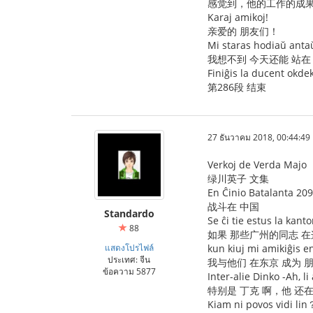
感觉到，他的工作的成果
Karaj amikoj!
亲爱的 朋友们！
Mi staras hodiaŭ antaŭ
我想不到 今天还能 站在
Finiĝis la ducent okde
第286段 结束
27 ธันวาคม 2018, 00:44:49
Verkoj de Verda Majo
绿川英子 文集
En Ĉinio Batalanta 209
战斗在 中国
Standardo
Se ĉi tie estus la kan
88
如果 那些广州的同志 在
แสดงโปรไฟล์
kun kiuj mi amikiĝis e
ประเทศ: จีน
我与他们 在东京 成为 
ข้อความ 5877
Inter-alie Dinko -Ah, li
特别是 丁克 啊，他 还在
Kiam ni povos vidi lin