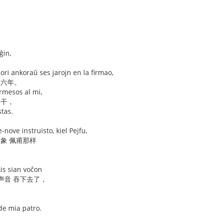
ĝin,
，
ori ankoraŭ ses jarojn en la firmao,
它六年。
ermesos al mi,
再干，
tas.
-nove instruisto, kiel Pejfu,
，象 佩甫那样
kis sian voĉon
她的声音 吞下去了，
de mia patro.