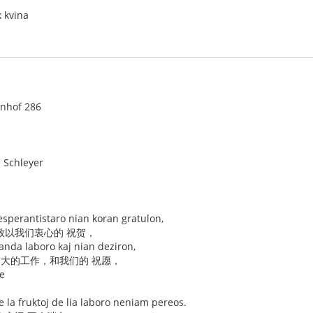
k kvina
enhof 286
e Schleyer
esperantistaro nian koran gratulon,
致以我们衷心的 祝贺，
anda laboro kaj nian deziron,
伟大的工作，和我们的 祝愿，
ge
e la fruktoj de lia laboro neniam pereos.