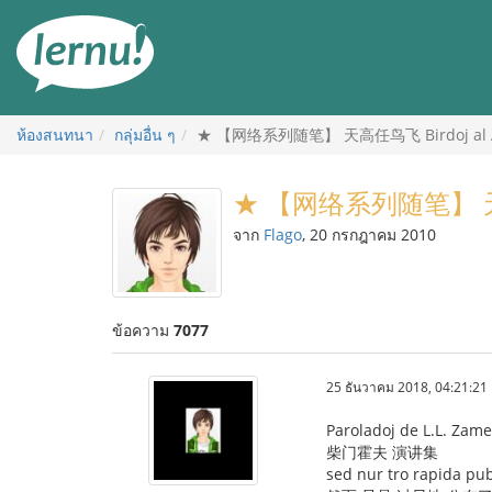
ไป
ยัง
สารบัญ
ห้องสนทนา
กลุ่มอื่น ๆ
★ 【网络系列随笔】 天高任鸟飞 Birdoj al A
★ 【网络系列随笔】 天高任
จาก
Flago
, 20 กรกฎาคม 2010
ข้อความ
7077
25 ธันวาคม 2018, 04:21:21
Paroladoj de L.L. Zam
柴门霍夫 演讲集
sed nur tro rapida publ