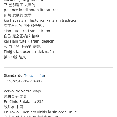
它 已创造了 大量的
potence kredkantan literaturon,
仍然 发展的 文学
kiu havas sian historion kaj siajn tradiciojn,
有了自己的 历史和传统，
sian tute precizan spiriton
自己 完全正确的 精神
kaj siajn tute klarajn idealojn,
和 自己的 明确的 思想,
Finiĝis la ducent tridek naŭa
第309段 结束
Standardo
(
Prikaz profila
)
19. siječnja 2019. 02:03:17
Verkoj de Verda Majo
绿川英子 文集
En Ĉinio Batalanta 232
战斗在 中国
En Tokio li neniam vizitis la sinjoron unue