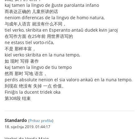
kaj tamen la lingvo de ĝuste parolanta infano
而表达正确的 儿童所讲的话
neniom diferencas de la lingvo de homo natura,
与成年人语言 就没有什么不同，
tiel verko, skribita en Esperanto antaŭ dudek kvin jaroj
在写作方面 在25年前 用世界语写的
ne estass tiel vorto-riĉa,
不是 那样丰富，
kiel verko skribita en la nuna tempo,
如 现时 写得 著作
kaj tamen la lingvo de tiu tempo
然而 那时 写地 语言，
perdis absolute nenion el sia valoro ankaŭ en la nuna tempo.
到现在 绝没有 失掉 一点 价值。
Finiĝis la ducent tridek oka
第308段 结束
Standardo
(
Prikaz profila
)
18. siječnja 2019. 01:44:17
Verkoj de Verda Majo