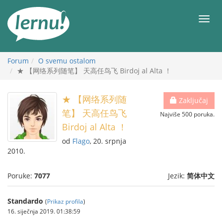
Sadržaj
Meni
Forum
O svemu ostalom
★ 【网络系列随笔】 天高任鸟飞 Birdoj al Alta ！
★ 【网络系列随
Zaključaj
笔】 天高任鸟飞
Najviše 500 poruka.
Birdoj al Alta ！
od
Flago
, 20. srpnja
2010.
Poruke:
7077
Jezik:
简体中文
Standardo
(
Prikaz profila
)
16. siječnja 2019. 01:38:59