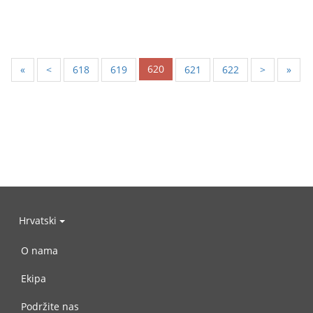
620
«
<
618
619
621
622
>
»
Hrvatski
O nama
Ekipa
Podržite nas