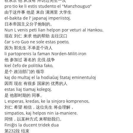
在东京 他 从没有 拜访过先生一次
pro tio ke li estis studento el "Manzhouguo"
由于这件事 他是 来自 满洲里 大学生
el-bakita de l' japanaj imperiistoj.
日本帝国主义分子炮制的。
Nun L venis peti lian helpon por veturi al Hankou,
现在 刘仁 来求 他的帮助 去往汉口
ĉar s-ro Guo ne sole estas poeto,
因为 郭先生 不单是个诗人
li partoprenis la faman Norden-Milit-iron
他 参加过 著名的 北伐 战争
kiel ĉefo de politika fako,
是个 政治部门的 领导
kaj do multaj el la hodiaŭaj ŝtataj eminentuloj
因而 现在 有很多 国家的 优秀的人
estas liaj tiamaj kolegoj.
是 他那时期的 同事。
L esperas, kredas, ke la sinjoro komprenos,
刘仁 希望 相信，这位先生 将会理解，
simpatios, kaj helpos nin ia-maniere.
同情，以某种方式 来帮助我们。
Finiĝis la ducent tridek dua
第232段 结束