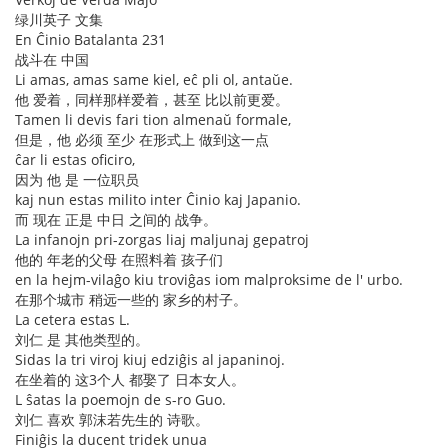
绿川英子 文集
En Ĉinio Batalanta 231
战斗在 中国
Li amas, amas same kiel, eĉ pli ol, antaŭe.
他 爱着，同样那样爱着，甚至 比以前更爱。
Tamen li devis fari tion almenaŭ formale,
但是，他 必须 至少 在形式上 做到这一点
ĉar li estas oficiro,
因为 他 是 一位职员
kaj nun estas milito inter Ĉinio kaj Japanio.
而 现在 正是 中日 之间的 战争。
La infanojn pri-zorgas liaj maljunaj gepatroj
他的 年老的父母 在照料着 孩子们
en la hejm-vilaĝo kiu troviĝas iom malproksime de l' urbo.
在那个城市 稍远一些的 家乡的村子。
La cetera estas L.
刘仁 是 其他类型的。
Sidas la tri viroj kiuj edziĝis al japaninoj.
在坐着的 这3个人 都娶了 日本女人。
L ŝatas la poemojn de s-ro Guo.
刘仁 喜欢 郭沫若先生的 诗歌。
Finiĝis la ducent tridek unua