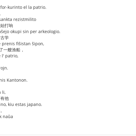
 for-kurinto el la patrio.
。
sankta rezistmilito
开始打响
kaŝejo okupi sin per arkeologio.
考古学
 prenis fiŝistan ŝipon,
坐了一艘渔船，
l' patrio,
rojn.
enis Kantonon.
。
 li,
没有他
zino, kiu estas japano.
子。
ek naŭa