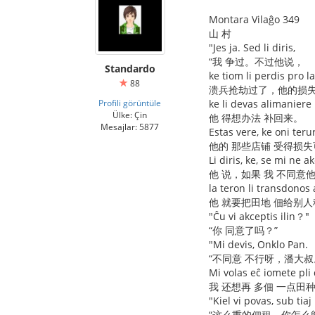
Montara Vilaĝo 349
山 村
"Jes ja. Sed li diris,
“我 争过。不过他说，
Standardo
ke tiom li perdis pro l
88
溃兵抢劫过了，他的损
Profili görüntüle
ke li devas alimaniere
Ülke: Çin
他 得想办法 补回来。
Mesajlar: 5877
Estas vere, ke oni terur
他的 那些店铺 受得损失
Li diris, ke, se mi ne a
他 说，如果 我 不同意
la teron li transdonos 
他 就要把田地 佃给别人
"Ĉu vi akceptis ilin？"
“你 同意了吗？”
"Mi devis, Onklo Pan.
“不同意 不行呀，潘大叔
Mi volas eĉ iomete pli 
我 还想再 多佃 一点田种
"Kiel vi povas, sub tia
“这么重的佃租，你怎么