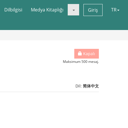
Dilbilgisi
Medya Kitaplığı
TR
Giriş
Kapalı
Maksimum 500 mesaj.
Dil:
简体中文