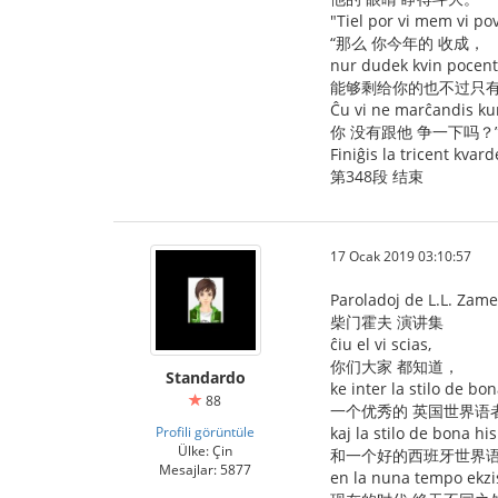
"Tiel por vi mem vi pov
“那么 你今年的 收成，
nur dudek kvin pocentoj
能够剩给你的也不过只
Ĉu vi ne marĉandis kun
你 没有跟他 争一下吗？
Finiĝis la tricent kvar
第348段 结束
17 Ocak 2019 03:10:57
Paroladoj de L.L. Zam
柴门霍夫 演讲集
ĉiu el vi scias,
你们大家 都知道，
Standardo
ke inter la stilo de bo
88
一个优秀的 英国世界语
Profili görüntüle
kaj la stilo de bona h
Ülke: Çin
和一个好的西班牙世界
Mesajlar: 5877
en la nuna tempo ekzi