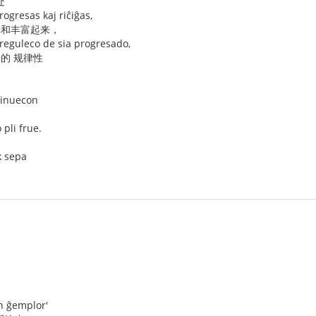
处
ogresas kaj riĉiĝas,
步和丰富起来，
 reguleco de sia progresado,
步的 规律性
tinuecon
pli frue.
k sepa
en ĝemplor'