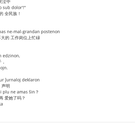
哭泣中
 sub dolor'!"
的 全民族！
kupas ne-mal-grandan postenon
大的 工作岗位上忙碌
n edzinon,
子，
nojn.
ur ĵurnaloj deklaron
 声明
 li plu ne amas ŝin？
再 爱她了吗？
ka