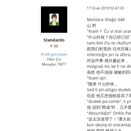
17 Ocak 2019 02:47:20
Montara Vilaĝo 348
山 村
"Kiam？ Ĉu vi tion ara
“什么时候？你已经订好
Standardo
sam-kiel ĉiu te-rkulturi
88
跟我们村里的 任何庄稼
Profili görüntüle
interesiĝis pri la afero,
Ülke: Çin
对这件事 感兴趣起来，
Mesajlar: 5877
malgraŭ tio, ke li ne d
虽然 他不须佃 储敏的田
"Kiam ajn.
“随便 什么时候，
Sed li pli-altigis dude
但是 他又把佃租提高了两
"dudek-po-cente", li p
他 说到“两成”时，几乎
"Absurdaĵo!" Onklo Pan
“这太没道理了！”潘大叔
kun okuloj el-starantaj
他的 眼睛 睁得斗大。