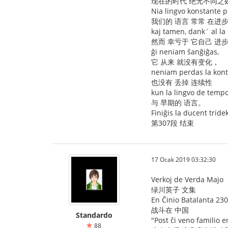
现在的时代 绝无不同之
Nia lingvo konstante pr
我们的 语言 常常 在进
kaj tamen, dank` al la
然而 幸亏于 它自己 进
ĝi neniam ŝanĝiĝas,
它 从来 就没有变化，
neniam perdas la kon
也没有 丢掉 连续性
kun la lingvo de tempo 
与 早期的 语言。
Finiĝis la ducent tride
第307段 结束
17 Ocak 2019 03:32:30
Verkoj de Verda Majo
绿川英子 文集
En Ĉinio Batalanta 230
战斗在 中国
Standardo
"Post ĉi veno familio 
88