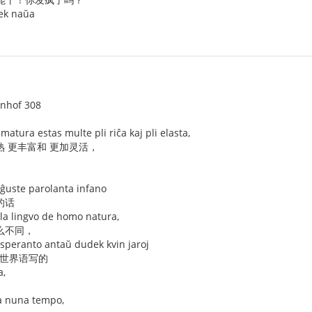
dek naŭa
enhof 308
matura estas multe pli riĉa kaj pli elasta,
熟 更丰富和 更加灵活，
 ĝuste parolanta infano
的话
la lingvo de homo natura,
么不同，
 Esperanto antaŭ dudek kvin jaroj
用世界语写的
a,
 la nuna tempo,