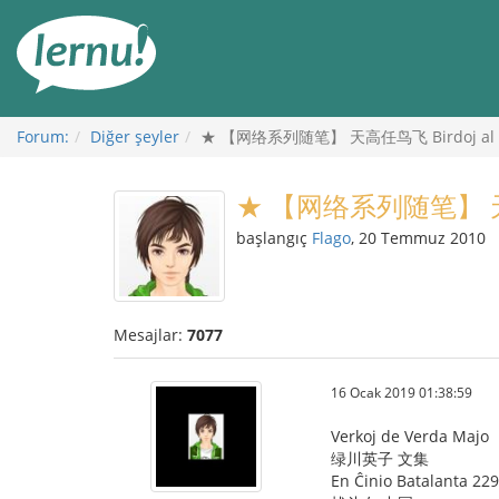
İçerik
Görüntüleme
Forum:
Diğer şeyler
★ 【网络系列随笔】 天高任鸟飞 Birdoj al A
★ 【网络系列随笔】 天高任
başlangıç
Flago
, 20 Temmuz 2010
Mesajlar:
7077
16 Ocak 2019 01:38:59
Verkoj de Verda Majo
绿川英子 文集
En Ĉinio Batalanta 229