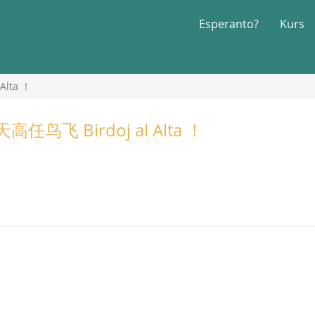
Esperanto?
Kurs
lta ！
鸟飞 Birdoj al Alta ！