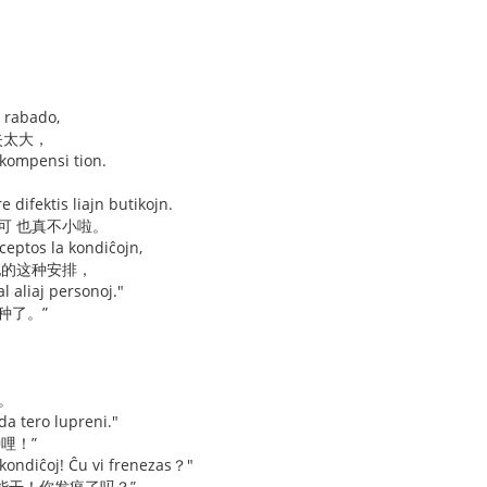
a rabado,
失太大，
 kompensi tion.
e difektis liajn butikojn.
可 也真不小啦。
kceptos la kondiĉojn,
他的这种安排，
al aliaj personoj."
种了。”
。
da tero lupreni."
哩！”
j kondiĉoj! Ĉu vi frenezas？"
能干！你发疯了吗？”