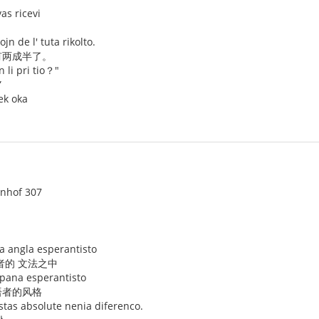
as ricevi
n de l' tuta rikolto.
有两成半了。
 li pri tio？"
”
dek oka
enhof 307
na angla esperantisto
者的 文法之中
ispana esperantisto
语者的风格
stas absolute nenia diferenco.