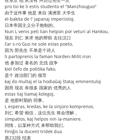
在东京 他 从没有 拜访过先生一次
pro tio ke li estis studento el "Manzhouguo"
由于这件事 他是 来自 满洲里 大学生
el-bakita de l' japanaj imperiistoj.
日本帝国主义分子炮制的。
Nun L venis peti lian helpon por veturi al Hankou,
现在 刘仁 来求 他的帮助 去往汉口
ĉar s-ro Guo ne sole estas poeto,
因为 郭先生 不单是个诗人
li partoprenis la faman Norden-Milit-iron
他 参加过 著名的 北伐 战争
kiel ĉefo de politika fako,
是个 政治部门的 领导
kaj do multaj el la hodiaŭaj ŝtataj eminentuloj
因而 现在 有很多 国家的 优秀的人
estas liaj tiamaj kolegoj.
是 他那时期的 同事。
L esperas, kredas, ke la sinjoro komprenos,
刘仁 希望 相信，这位先生 将会理解，
simpatios, kaj helpos nin ia-maniere.
同情，以某种方式 来帮助我们。
Finiĝis la ducent tridek dua
第232段 结束