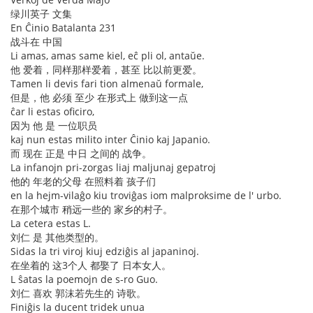
绿川英子 文集
En Ĉinio Batalanta 231
战斗在 中国
Li amas, amas same kiel, eĉ pli ol, antaŭe.
他 爱着，同样那样爱着，甚至 比以前更爱。
Tamen li devis fari tion almenaŭ formale,
但是，他 必须 至少 在形式上 做到这一点
ĉar li estas oficiro,
因为 他 是 一位职员
kaj nun estas milito inter Ĉinio kaj Japanio.
而 现在 正是 中日 之间的 战争。
La infanojn pri-zorgas liaj maljunaj gepatroj
他的 年老的父母 在照料着 孩子们
en la hejm-vilaĝo kiu troviĝas iom malproksime de l' urbo.
在那个城市 稍远一些的 家乡的村子。
La cetera estas L.
刘仁 是 其他类型的。
Sidas la tri viroj kiuj edziĝis al japaninoj.
在坐着的 这3个人 都娶了 日本女人。
L ŝatas la poemojn de s-ro Guo.
刘仁 喜欢 郭沫若先生的 诗歌。
Finiĝis la ducent tridek unua