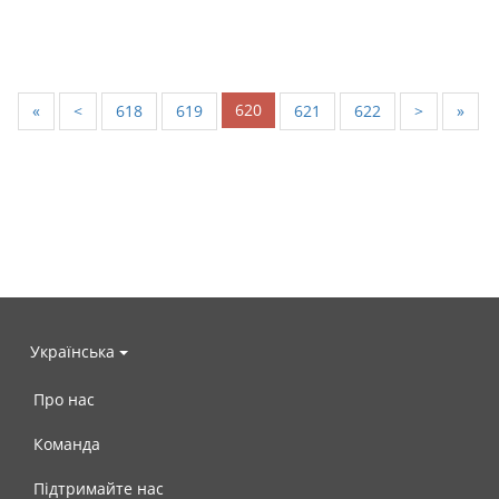
620
«
<
618
619
621
622
>
»
Українська
Про нас
Команда
Підтримайте нас