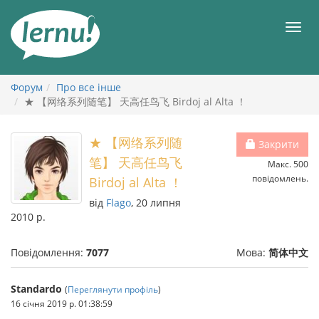
До
змісту
Мен
Форум
Про все інше
★ 【网络系列随笔】 天高任鸟飞 Birdoj al Alta ！
★ 【网络系列随
Закрити
笔】 天高任鸟飞
Макс. 500
повідомлень.
Birdoj al Alta ！
від
Flago
, 20 липня
2010 р.
Повідомлення:
7077
Мова:
简体中文
Standardo
(
Переглянути профіль
)
16 січня 2019 р. 01:38:59