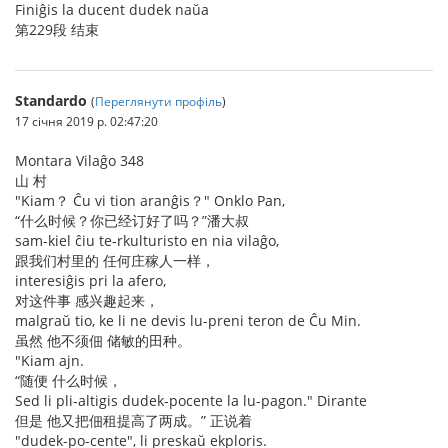
Finiĝis la ducent dudek naŭa
第229段 结束
Standardo
(
Переглянути профіль
)
17 січня 2019 р. 02:47:20
Montara Vilaĝo 348
山 村
"Kiam？ Ĉu vi tion aranĝis？" Onklo Pan,
“什么时候？你已经订好了吗？”潘大叔
sam-kiel ĉiu te-rkulturisto en nia vilaĝo,
跟我们村里的 任何庄稼人一样，
interesiĝis pri la afero,
对这件事 感兴趣起来，
malgraŭ tio, ke li ne devis lu-preni teron de Ĉu Min.
虽然 他不须佃 储敏的田种。
"Kiam ajn.
“随便 什么时候，
Sed li pli-altigis dudek-pocente la lu-pagon." Dirante
但是 他又把佃租提高了两成。” 正说着
"dudek-po-cente", li preskaŭ ekploris.