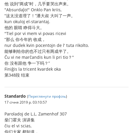
他 说到“两成”时，几乎要哭出声来。
"Absurdaĵo!" Onklo Pan kriis,
“这太没道理了！”潘大叔 大叫了一声。
kun okuloj el-starantaj.
他的 眼睛 睁得斗大。
"Tiel por vi mem vi povas ricevi
“那么 你今年的 收成，
nur dudek kvin pocentojn de l' tuta rikolto.
能够剩给你的也不过只有两成半了。
Ĉu vi ne marĉandis kun li pri tio？"
你 没有跟他 争一下吗？”
Finiĝis la tricent kvardek oka
第348段 结束
Standardo
(
Переглянути профіль
)
17 січня 2019 р. 03:10:57
Paroladoj de L.L. Zamenhof 307
柴门霍夫 演讲集
ĉiu el vi scias,
你们大家 都知道，