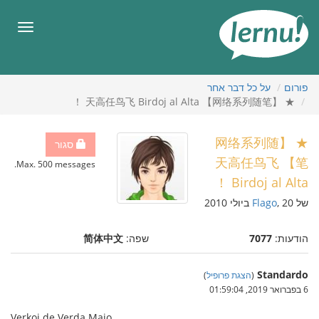
תוכן
עניינים
תפריט
פורום
על כל דבר אחר
★ 【网络系列随笔】 天高任鸟飞 Birdoj al Alta ！
★ 【网络系列随
סגור
笔】 天高任鸟飞
Max. 500 messages.
Birdoj al Alta ！
של
, 20 ביולי 2010
Flago
הודעות:
7077
שפה:
简体中文
Standardo
(
הצגת פרופיל
)
6 בפברואר 2019, 01:59:04
Verkoj de Verda Majo