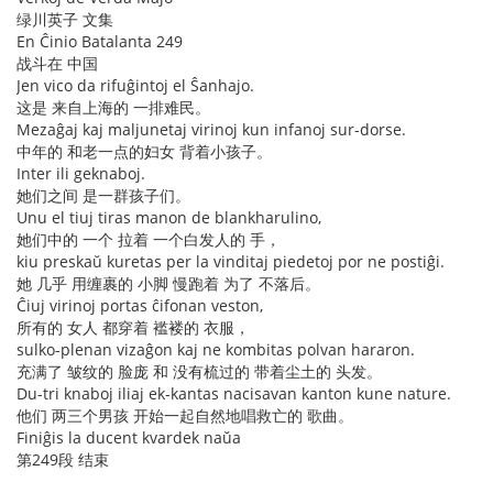
绿川英子 文集
En Ĉinio Batalanta 249
战斗在 中国
Jen vico da rifuĝintoj el Ŝanhajo.
这是 来自上海的 一排难民。
Mezaĝaj kaj maljunetaj virinoj kun infanoj sur-dorse.
中年的 和老一点的妇女 背着小孩子。
Inter ili geknaboj.
她们之间 是一群孩子们。
Unu el tiuj tiras manon de blankharulino,
她们中的 一个 拉着 一个白发人的 手，
kiu preskaŭ kuretas per la vinditaj piedetoj por ne postiĝi.
她 几乎 用缠裹的 小脚 慢跑着 为了 不落后。
Ĉiuj virinoj portas ĉifonan veston,
所有的 女人 都穿着 褴褛的 衣服，
sulko-plenan vizaĝon kaj ne kombitas polvan hararon.
充满了 皱纹的 脸庞 和 没有梳过的 带着尘土的 头发。
Du-tri knaboj iliaj ek-kantas nacisavan kanton kune nature.
他们 两三个男孩 开始一起自然地唱救亡的 歌曲。
Finiĝis la ducent kvardek naŭa
第249段 结束