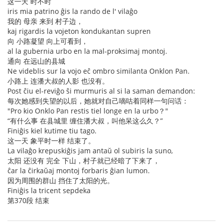
这一天 时不时
iris mia patrino ĝis la rando de l' vilaĝo
我的 母亲 来到 村子边，
kaj rigardis la vojeton kondukantan supren
向 小路凝望 向上可看到，
al la gubernia urbo en la mal-proksimaj montoj.
通向 在远山的县城
Ne videblis sur la vojo eĉ ombro similanta Onklon Pan.
小路上 连潘大叔的人影 也没有。
Post ĉiu el-reviĝo ŝi murmuris al si la saman demandon:
每次她感到失望的以后，她就对自己嘀咕着同样一句问话：
"Pro kio Onklo Pan restis tiel longe en la urbo？"
“有什么事 在县城里 缠住潘大叔，叫他呆这么久？”
Finiĝis kiel kutime tiu tago.
这一天 象平时一样 结束了。
La vilaĝo krepuskiĝis jam antaŭ ol subiris la suno,
太阳 还没有 完全 下山，村子就已经暗了下来了，
ĉar la ĉirkaŭaj montoj forbaris ĝian lumon.
因为周围的群山 挡住了太阳的光。
Finiĝis la tricent sepdeka
第370段 结束