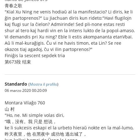
青春之歌
"Kial Xu Ning ne venis hodiaŭ al la manifestacio? Li diris, ke li
ĝin partoprenos?" Lu Jiachuan diris kun rideto:"Havi flugilojn
kaj flugi sur la ĉielon? Admirinde! Sed pli-none estas resti
shur al tero kaj hardi vin en la intens lukto de la popol-amaso.
Vi demandis pri Xu ning? Eble li estis akompananta etanVbai.
Aŭ li mal-kuraĝigis. Ĉu vi ne havis timon, eta Lin? Se ree
okazos tiaj agadoj, ĉu vi ilin partoprenos?"
Finiĝis la sescent sepdek tria
第673段 结束
Standardo
(
Mostra il profilo
)
06 marzo 2020 00:20:09
Montara Vilaĝo 760
山 村
"Ho, ne. Mi simple volas diri,
“哦，没有。我 只是 想说，
ke li sukcesis eskapi el la urbeto hieraŭ nokte en la mal-lumo,
昨天夜里，他 在黑夜中 成功地 逃出城了，