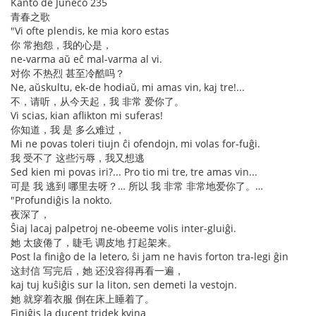
Kanto de Juneco 235
青春之歌
"Vi ofte plendis, ke mia koro estas
你 常抱怨，我的心是，
ne-varma aŭ eĉ mal-varma al vi.
对你 不热烈 甚至冷酷吗？
Ne, aŭskultu, ek-de hodiaŭ, mi amas vin, kaj tre!...
不，请听，从今天起，我 非常 爱你了。
Vi scias, kian aflikton mi suferas!
你知道，我 是 多么难过，
Mi ne povas toleri tiujn ĉi ofendojn, mi volas for-fuĝi.
我 受不了 这些污辱，我又想逃
Sed kien mi povas iri?... Pro tio mi tre, tre amas vin...
可是 我 逃到 哪里去呀？… 所以 我 非常 非常地爱你了。…
"Profundiĝis la nokto.
夜深了，
Ŝiaj lacaj palpetroj ne-obeeme volis inter-gluiĝi.
她 太疲倦了，睫毛 调皮地 打起架来。
Post la finiĝo de la letero, ŝi jam ne havis forton tra-legi ĝin
这封信 写完后，她 还没容得再看一遍，
kaj tuj kuŝiĝis sur la liton, sen demeti la vestojn.
她 就穿着衣服 倒在床上睡着了。
Finiĝis la ducent tridek kvina