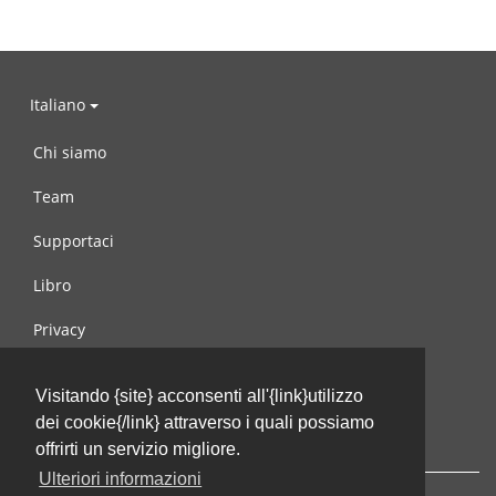
Italiano
Chi siamo
Team
Supportaci
Libro
Privacy
Condizioni d’uso
Visitando {site} acconsenti all'{link}utilizzo
Contattaci
dei cookie{/link} attraverso i quali possiamo
offrirti un servizio migliore.
Ulteriori informazioni