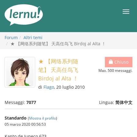
Vai
all’indice
Men
Forum
Altri temi
★ 【网络系列随笔】 天高任鸟飞 Birdoj al Alta ！
★ 【网络系列随
Chiuso
笔】 天高任鸟飞
Max. 500 messaggi.
Birdoj al Alta ！
di
Flago
, 20 luglio 2010
Messaggi:
7077
Lingua:
简体中文
Standardo
(
Mostra il profilo
)
05 marzo 2020 00:56:53
Kanto de Juneco 673