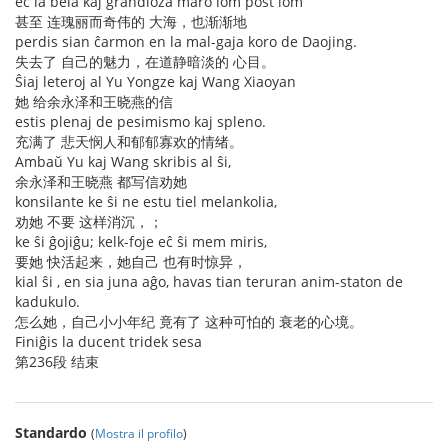
eĉ la bela kaj grandioza maro iom post iom
甚至 连瑰丽而奇伟的 大海，也渐渐地
perdis sian ĉarmon en la mal-gaja koro de Daojing.
失去了 自己的魅力，在道静暗淡的 心目。
Ŝiaj leteroj al Yu Yongze kaj Wang Xiaoyan
她 给余永泽和王晓燕的信
estis plenaj de pesimismo kaj spleno.
充满了 悲天悯人和郁郁寡欢的情绪。
Ambaŭ Yu kaj Wang skribis al ŝi,
余永泽和王晓燕 都写信劝她
konsilante ke ŝi ne estu tiel melankolia,
劝她 不要 这样消沉，；
ke ŝi ĝojiĝu; kelk-foje eĉ ŝi mem miris,
要她 快活起来，她自己 也有时惊异，
kial ŝi , en sia juna aĝo, havas tian teruran anim-staton de
kadukulo.
怎么她，自己小小年纪 竟有了 这种可怕的 衰老的心境。
Finiĝis la ducent tridek sesa
第236段 结束
Standardo
(
Mostra il profilo
)