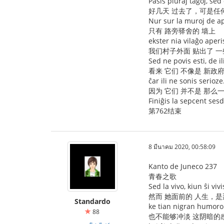
Pasis pluraj tagoj, sed
好几天 过去了，可是任
Nur sur la muroj de a
只有 路旁驿舍的 墙上
ekster nia vilaĝo aperis
我们村子外面 贴出了 
Sed ne povis esti, de il
看来 它们 不像是 新政
ĉar ili ne sonis serioze
因为 它们 并不是 那么
Finiĝis la sepcent ses
第762结束
8 มีนาคม 2020, 00:58:09
Kanto de Juneco 237
青春之歌
Sed la vivo, kiun ŝi vivis
然而 她面前的 人生，是
Standardo
ke tian nigran humoro
88
也不能够冲淡 这阴暗的