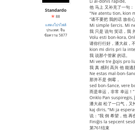
Li al-donis rapide,
他 马上 又补充了一句：
Standardo
"Ne atentu tion, kion m
88
“请不要把 我的话 放在
แสดงโปรไฟล์
Mi simple ŝercis. Mi ne
ประเทศ: จีน
我 只是 说句 笑话，我
ข้อความ 5877
Volu esti bon-kora, Onk
请你行行好，潘大叔，不
kion mi diris pri la in
我 说那个管家 的话。
Mi vere tre ĝojis pro l
我 真 感到 高兴 他 能
Ne estas mal-bon-ŝanc
那并不是 倒霉，
sed bon-ŝance, vere b
而是幸运，非常 幸运！”
Onklo Pan suspiregis,
潘大叔 松了一口气，又
kaj diris, "Mi ja espera
说：“我 倒 希望，他 
Finiĝis la sepcent ses
第761结束