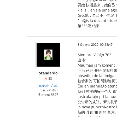
要她 快活起来，她自己
kial ŝi , en sia juna a
怎么她，自己小小年纪 
Finiĝis la ducent tride
第236段 结束
8 มีนาคม 2020, 00:18:47
Montara Vilaĝo 762
山 村
Maŭmaŭ jam komencis
毛毛 已经 开始 发起抖
Standardo
obsedita de la timiga 
88
被管家的 可怕阴影缠扰
แสดงโปรไฟล์
Ĉiu en nia vilaĝo aten
ประเทศ: จีน
我们 村里的每一个人 
ข้อความ 5877
instrukciojn pri la nov
公告新的规矩、新的礼
la nova guberni-estro k
新的 县官 和 新的 禁忌