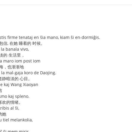
stis firme tenataj en ŝia mano, kiam ŝi en-dormiĝis.
包信, 在她 睡着的 时候。
 la banala vivo,
淡的 生活里，
za maro iom post iom
大海，也渐渐地
la mal-gaja koro de Daojing.
道静暗淡的 心目。
gze kaj Wang Xiaoyan
信
smo kaj spleno.
寡欢的情绪。
bis al ŝi,
劝她
u tiel melankolia,
 eĉ ŝi mem miris,