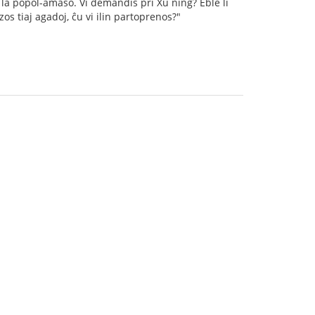
e la popol-amaso. Vi demandis pri Xu ning? Eble li
os tiaj agadoj, ĉu vi ilin partoprenos?"