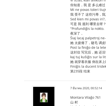
Vi scias, kian aflikton 
你知道，我 是 多么难过
Mi ne povas toleri tiuj
我 受不了 这些污辱，
Sed kien mi povas iri?..
可是 我 逃到 哪里去呀？
"Profundiĝis la nokto.
夜深了，
Ŝiaj lacaj palpetroj ne
她 太疲倦了，睫毛 调皮
Post la finiĝo de la let
这封信 写完后，她 还
kaj tuj kuŝiĝis sur la l
她 就穿着衣服 倒在床
Finiĝis la ducent tride
第235段 结束
7 มีนาคม 2020, 00:52:14
Montara Vilaĝo 761
山 村