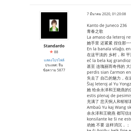
7 มีนาคม 2020, 01:20:08
Kanto de Juneco 236
青春之歌
La amaso da leteroj re
她手里 还紧紧 捏住那一
Standardo
En la banala vilaĝo, en
88
在这平淡的 乡村，和 平
แสดงโปรไฟล์
eĉ la bela kaj grandio
ประเทศ: จีน
甚至 连瑰丽而奇伟的 
ข้อความ 5877
perdis sian ĉarmon en 
失去了 自己的魅力，在
Ŝiaj leteroj al Yu Yon
她 给余永泽和王晓燕的
estis plenaj de pesimi
充满了 悲天悯人和郁郁
Ambaŭ Yu kaj Wang skri
余永泽和王晓燕 都写信
konsilante ke ŝi ne est
劝她 不要 这样消沉，；
ke ŝi ĝojiĝu; kelk-foje