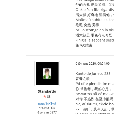
他的面孔 也是又圆、又
Onklo Pan fiks-rigardi
潘大叔 好奇地 望着他
Maŭmaŭ subite ek-kon
毛毛 突然 觉得
pri io stranga en la ok
潘大叔是 眼色有点奇怪
Finiĝis la sepcent ses
第760结束
6 มีนาคม 2020, 00:54:09
Kanto de Juneco 235
青春之歌
"Vi ofte plendis, ke mi
你 常抱怨，我的心是，
Standardo
ne-varma aŭ eĉ mal-va
88
对你 不热烈 甚至冷酷吗
แสดงโปรไฟล์
Ne, aŭskultu, ek-de hod
ประเทศ: จีน
不，请听，从今天起，我
ข้อความ 5877