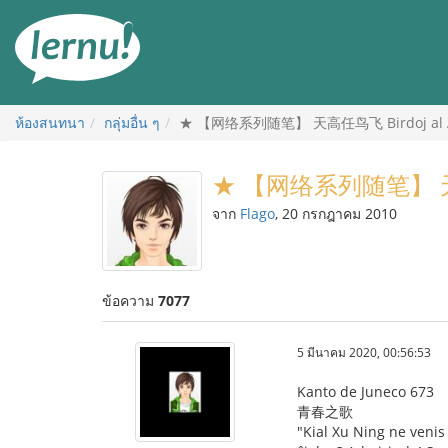
ไป
ยัง
สารบัญ
ห้องสนทนา
กลุ่มอื่น ๆ
★ 【网络系列随笔】 天高任鸟飞 Birdoj al A
★ 【网络系列随笔】 天高任
จาก
Flago
, 20 กรกฎาคม 2010
ข้อความ
7077
5 มีนาคม 2020, 00:56:53
Kanto de Juneco 673
青春之歌
"Kial Xu Ning ne venis 