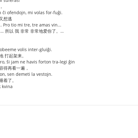
mi suferas!
，
n ĉi ofendojn, mi volas for-fuĝi.
我又想逃
. Pro tio mi tre, tre amas vin...
… 所以 我 非常 非常地爱你了。…
-obeeme volis inter-gluiĝi.
地 打起架来。
ero, ŝi jam ne havis forton tra-legi ĝin
没容得再看一遍，
iton, sen demeti la vestojn.
上睡着了。
k kvina