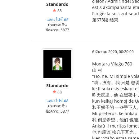
ĉielon? Admirinde! Sed 
Standardo
estis akompananta etanV
88
Finiĝis la sescent sepd
แสดงโปรไฟล์
第673段 结束
ประเทศ: จีน
ข้อความ 5877
6 มีนาคม 2020, 00:20:09
Montara Vilaĝo 760
山 村
"Ho, ne. Mi simple vola
“哦，没有。我 只是 想
Standardo
ke li sukcesis eskapi e
88
昨天夜里，他 在黑夜中 
แสดงโปรไฟล์
kun kelkaj homoj de Ŭ
ประเทศ: จีน
和王狮子的 一些手下人
ข้อความ 5877
Mi preferus, ke ankaŭ l
我 倒是希望，他们 也能
Ankaŭ li meritas iome
他 也应该 挨几下耳光，
kies vizaĝo estas same