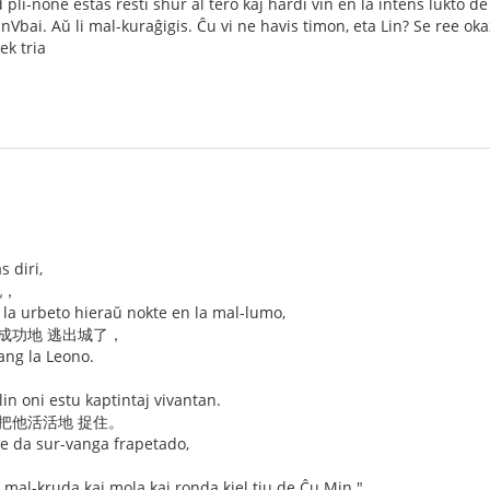
pli-none estas resti shur al tero kaj hardi vin en la intens lukto d
bai. Aŭ li mal-kuraĝigis. Ĉu vi ne havis timon, eta Lin? Se ree okaz
ek tria
s diri,
说，
l la urbeto hieraŭ nokte en la mal-lumo,
成功地 逃出城了，
ang la Leono.
。
in oni estu kaptintaj vivantan.
把他活活地 捉住。
te da sur-vanga frapetado,
 mal-kruda kaj mola kaj ronda kiel tiu de Ĉu Min."