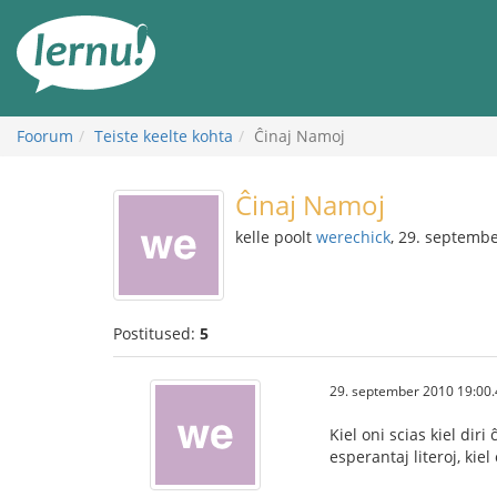
Sisu
juurde
Foorum
Teiste keelte kohta
Ĉinaj Namoj
Ĉinaj Namoj
kelle poolt
werechick
, 29. septemb
Postitused:
5
29. september 2010 19:00.
Kiel oni scias kiel dir
esperantaj literoj, kie