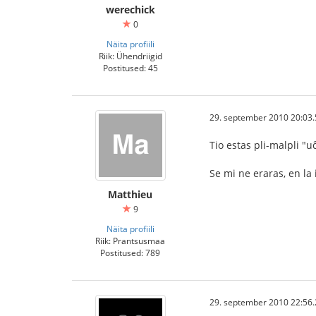
werechick
0
Näita profiili
Riik: Ühendriigid
Postitused: 45
29. september 2010 20:03.
Tio estas pli-malpli "
Se mi ne eraras, en la i
Matthieu
9
Näita profiili
Riik: Prantsusmaa
Postitused: 789
29. september 2010 22:56.