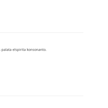
 palata elspirita konsonanto.