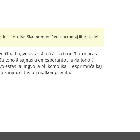
 kiel oni diras ŝian nomon. Per esperantaj literoj, kiel
en ĉina lingvo estas ā á ǎ à, 1a tono ā pronocas
3a tono ǎ sajnas ǔ en esperanto , la 4a tono à
vo estas la lingvo la pli komplika 、esprimriĉa kaj
a kanĵio, estus pli malkomprenita.