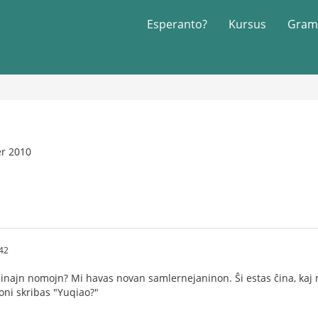
Esperanto?
Kursus
Gram
er 2010
42
i ĉinajn nomojn? Mi havas novan samlernejaninon. Ŝi estas ĉina, kaj 
l oni skribas "Yuqiao?"