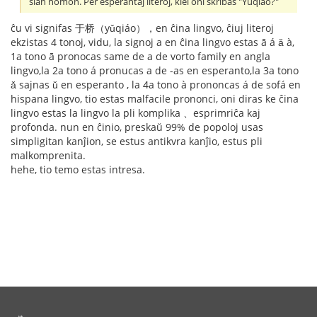
ŝian nomon. Per esperantaj literoj, kiel oni skribas "Yuqiao?"
ĉu vi signifas 于桥（yǔqiáo），en ĉina lingvo, ĉiuj literoj
ekzistas 4 tonoj, vidu, la signoj a en ĉina lingvo estas ā á ǎ à,
1a tono ā pronocas same de a de vorto family en angla
lingvo,la 2a tono á pronucas a de -as en esperanto,la 3a tono
ǎ sajnas ǔ en esperanto , la 4a tono à prononcas á de sofá en
hispana lingvo, tio estas malfacile prononci, oni diras ke ĉina
lingvo estas la lingvo la pli komplika 、esprimriĉa kaj
profonda. nun en ĉinio, preskaŭ 99% de popoloj usas
simpligitan kanĵion, se estus antikvra kanĵio, estus pli
malkomprenita.
hehe, tio temo estas intresa.