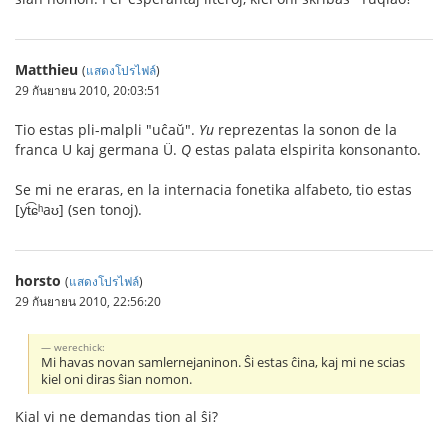
Matthieu
(
แสดงโปรไฟล์
)
29 กันยายน 2010, 20:03:51
Tio estas pli-malpli "uĉaŭ".
Yu
reprezentas la sonon de la
franca U kaj germana Ü.
Q
estas palata elspirita konsonanto.
Se mi ne eraras, en la internacia fonetika alfabeto, tio estas
[yt͡ɕʰaʊ] (sen tonoj).
horsto
(
แสดงโปรไฟล์
)
29 กันยายน 2010, 22:56:20
werechick:
Mi havas novan samlernejaninon. Ŝi estas ĉina, kaj mi ne scias
kiel oni diras ŝian nomon.
Kial vi ne demandas tion al ŝi?