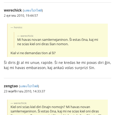
werechick
(
แสดงโปรไฟล์
)
2 ตุลาคม 2010, 19:44:57
horsto:
werechick:
Mi havas novan samlernejaninon. Ŝi estas ĉina, kaj mi
ne scias kiel oni diras ŝian nomon.
Kial vi ne demandas tion al ŝi?
Ŝi diris ĝi al mi unue, rapide. Ŝi ne kredas ke mi povas diri ĝin,
kaj mi havas embarason, kaj ankaŭ volas surprizi ŝin.
zengtao
(
แสดงโปรไฟล์
)
23 พฤศจิกายน 2010, 14:33:37
werechick:
Kiel oni scias kiel diri ĉinajn nomojn? Mi havas novan
samlernejaninon. Ŝi estas ĉina, kaj mi ne scias kiel oni diras