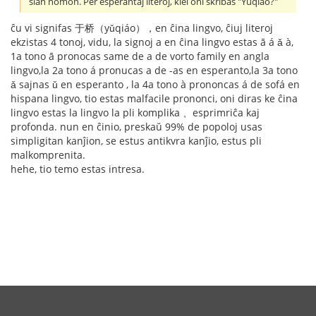
ŝian nomon. Per esperantaj literoj, kiel oni skribas "Yuqiao?"
ĉu vi signifas 于桥（yǔqiáo），en ĉina lingvo, ĉiuj literoj
ekzistas 4 tonoj, vidu, la signoj a en ĉina lingvo estas ā á ǎ à,
1a tono ā pronocas same de a de vorto family en angla
lingvo,la 2a tono á pronucas a de -as en esperanto,la 3a tono
ǎ sajnas ǔ en esperanto , la 4a tono à prononcas á de sofá en
hispana lingvo, tio estas malfacile prononci, oni diras ke ĉina
lingvo estas la lingvo la pli komplika 、esprimriĉa kaj
profonda. nun en ĉinio, preskaŭ 99% de popoloj usas
simpligitan kanĵion, se estus antikvra kanĵio, estus pli
malkomprenita.
hehe, tio temo estas intresa.