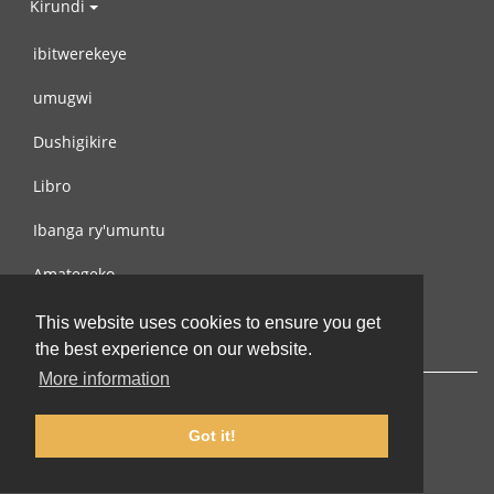
Kirundi
ibitwerekeye
umugwi
Dushigikire
Libro
Ibanga ry'umuntu
Amategeko
Turondere
This website uses cookies to ensure you get
the best experience on our website.
More information
Got it!
© 2002-2026 lernu.net |
Impressum