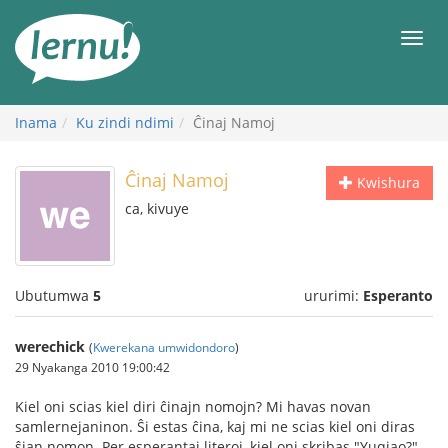
Ku
rupapuro
Urut
rw'ibirimwo
Inama
Ku zindi ndimi
Ĉinaj Namoj
Ĉinaj Namoj
Kwishura
ca, kivuye
Ubutumwa
5
ururimi:
Esperanto
werechick
(
Kwerekana umwidondoro
)
29 Nyakanga 2010 19:00:42
Kiel oni scias kiel diri ĉinajn nomojn? Mi havas novan
samlernejaninon. Ŝi estas ĉina, kaj mi ne scias kiel oni diras
ŝian nomon. Per esperantaj literoj, kiel oni skribas "Yuqiao?"