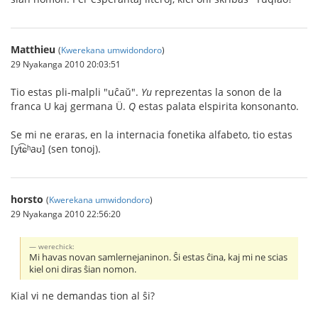
Matthieu
(
Kwerekana umwidondoro
)
29 Nyakanga 2010 20:03:51
Tio estas pli-malpli "uĉaŭ".
Yu
reprezentas la sonon de la
franca U kaj germana Ü.
Q
estas palata elspirita konsonanto.
Se mi ne eraras, en la internacia fonetika alfabeto, tio estas
[yt͡ɕʰaʊ] (sen tonoj).
horsto
(
Kwerekana umwidondoro
)
29 Nyakanga 2010 22:56:20
werechick:
Mi havas novan samlernejaninon. Ŝi estas ĉina, kaj mi ne scias
kiel oni diras ŝian nomon.
Kial vi ne demandas tion al ŝi?