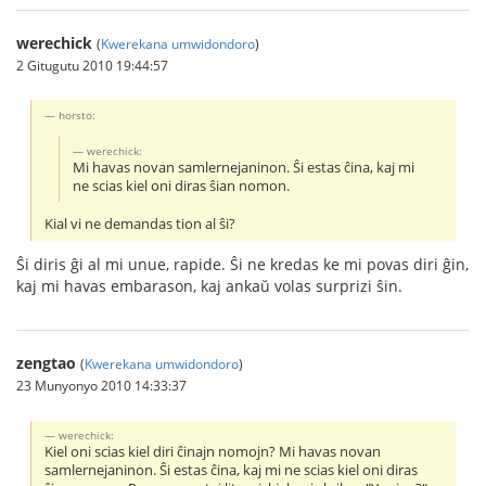
werechick
(
Kwerekana umwidondoro
)
2 Gitugutu 2010 19:44:57
horsto:
werechick:
Mi havas novan samlernejaninon. Ŝi estas ĉina, kaj mi
ne scias kiel oni diras ŝian nomon.
Kial vi ne demandas tion al ŝi?
Ŝi diris ĝi al mi unue, rapide. Ŝi ne kredas ke mi povas diri ĝin,
kaj mi havas embarason, kaj ankaŭ volas surprizi ŝin.
zengtao
(
Kwerekana umwidondoro
)
23 Munyonyo 2010 14:33:37
werechick:
Kiel oni scias kiel diri ĉinajn nomojn? Mi havas novan
samlernejaninon. Ŝi estas ĉina, kaj mi ne scias kiel oni diras