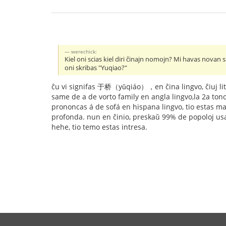
werechick:
Kiel oni scias kiel diri ĉinajn nomojn? Mi havas novan sa
oni skribas "Yuqiao?"
ĉu vi signifas 于桥（yǔqiáo），en ĉina lingvo, ĉiuj liter
same de a de vorto family en angla lingvo,la 2a ton
prononcas á de sofá en hispana lingvo, tio estas mal
profonda. nun en ĉinio, preskaŭ 99% de popoloj usas
hehe, tio temo estas intresa.