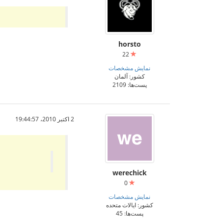
horsto
22
نمایش مشخصات
کشور: آلمان
پست‌ها: 2109
2 اکتبر 2010،‏ 19:44:57
werechick
0
نمایش مشخصات
کشور: ایالات متحده
پست‌ها: 45