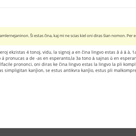
mlernejaninon. Ŝi estas ĉina, kaj mi ne scias kiel oni diras ŝian nomon. Per es
oj ekzistas 4 tonoj, vidu, la signoj a en ĉina lingvo estas ā á ǎ à, 
o á pronucas a de -as en esperanto,la 3a tono ǎ sajnas ǔ en esperant
facile prononci, oni diras ke ĉina lingvo estas la lingvo la pli komp
 simpligitan kanĵion, se estus antikvra kanĵio, estus pli malkompre