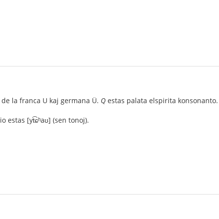
 de la franca U kaj germana Ü.
Q
estas palata elspirita konsonanto.
o estas [yt͡ɕʰaʊ] (sen tonoj).