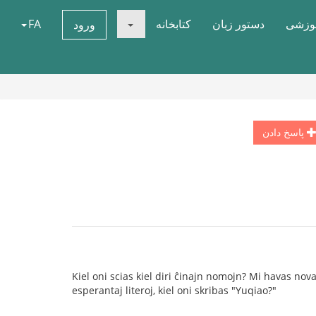
موزشی
دستور زبان
کتابخانه
FA
ورود
پاسخ دادن
Kiel oni scias kiel diri ĉinajn nomojn? Mi havas nov
esperantaj literoj, kiel oni skribas "Yuqiao?"