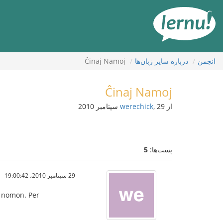
رود
ه
حتوا
انجمن
درباره ساير زبان‌ها
Ĉinaj Namoj
Ĉinaj Namoj
از
, 29 سپتامبر 2010
werechick
پست‌ها:
5
29 سپتامبر 2010،‏ 19:00:42
an nomon. Per