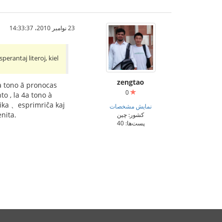
23 نوامبر 2010،‏ 14:33:37
perantaj literoj, kiel
zengtao
1a tono ā pronocas
0
o , la 4a tono à
lika 、esprimriĉa kaj
نمایش مشخصات
nita.
کشور: چین
پست‌ها: 40