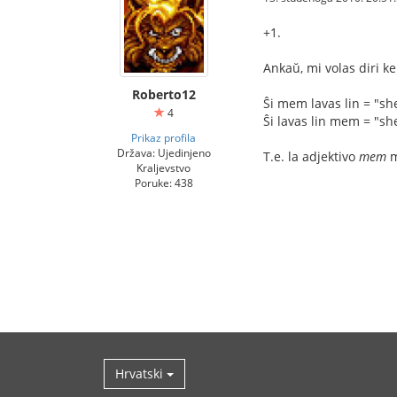
+1.
Ankaŭ, mi volas diri k
Roberto12
Ŝi mem lavas lin = "s
4
Ŝi lavas lin mem = "s
Prikaz profila
Država: Ujedinjeno
T.e. la adjektivo
mem
m
Kraljevstvo
Poruke: 438
Hrvatski