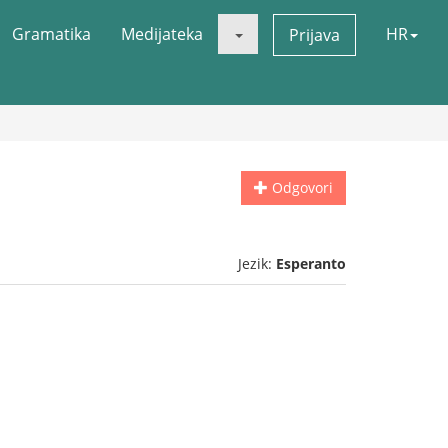
Gramatika
Medijateka
HR
Prijava
Odgovori
Jezik:
Esperanto