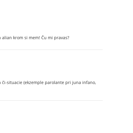
ion alian krom si mem! Ĉu mi pravas?
 ĉi-situacie (ekzemple parolante pri juna infano,