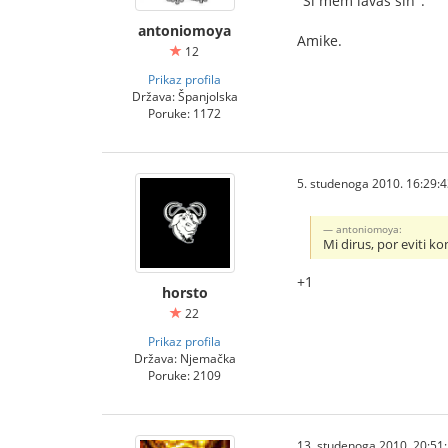
"Ŝi mem lavas ŝin".
antoniomoya
Amike.
12
Prikaz profila
Država: Španjolska
Poruke: 1172
5. studenoga 2010. 16:29:
antoniomoya:
Mi dirus, por eviti ko
+1
horsto
22
Prikaz profila
Država: Njemačka
Poruke: 2109
13. studenoga 2010. 20:51