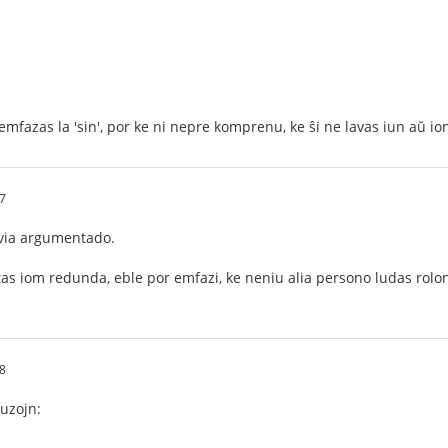
 emfazas la 'sin', por ke ni nepre komprenu, ke ŝi ne lavas iun aŭ 
57
 via argumentado.
tas iom redunda, eble por emfazi, ke neniu alia persono ludas rolon
38
fuzojn: