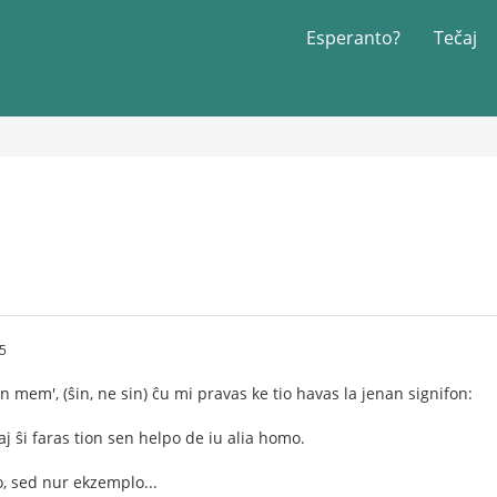
Esperanto?
Tečaj
55
ŝin mem', (ŝin, ne sin) ĉu mi pravas ke tio havas la jenan signifon:
kaj ŝi faras tion sen helpo de iu alia homo.
, sed nur ekzemplo...