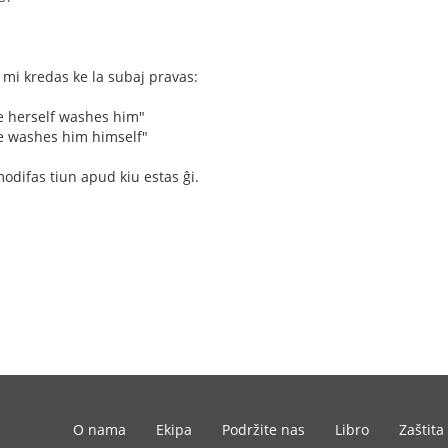
e mi kredas ke la subaj pravas:
he herself washes him"
he washes him himself"
odifas tiun apud kiu estas ĝi.
O nama
Ekipa
Podržite nas
Libro
Zaštita