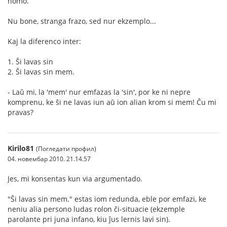
homo.
Nu bone, stranga frazo, sed nur ekzemplo...
Kaj la diferenco inter:
1. Ŝi lavas sin
2. Ŝi lavas sin mem.
- Laŭ mi, la 'mem' nur emfazas la 'sin', por ke ni nepre
komprenu, ke ŝi ne lavas iun aŭ ion alian krom si mem! Ĉu mi
pravas?
Kirilo81
(Погледати профил)
04. новембар 2010. 21.14.57
Jes, mi konsentas kun via argumentado.
"Ŝi lavas sin mem." estas iom redunda, eble por emfazi, ke
neniu alia persono ludas rolon ĉi-situacie (ekzemple
parolante pri juna infano, kiu ĵus lernis lavi sin).