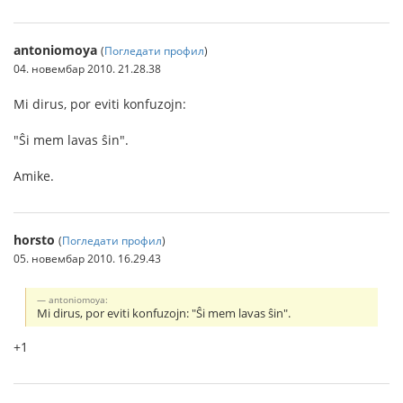
antoniomoya
(
Погледати профил
)
04. новембар 2010. 21.28.38
Mi dirus, por eviti konfuzojn:
"Ŝi mem lavas ŝin".
Amike.
horsto
(
Погледати профил
)
05. новембар 2010. 16.29.43
antoniomoya:
Mi dirus, por eviti konfuzojn: "Ŝi mem lavas ŝin".
+1