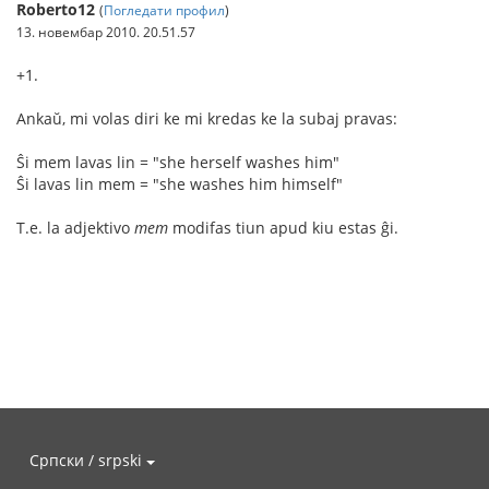
Roberto12
(
Погледати профил
)
13. новембар 2010. 20.51.57
+1.
Ankaŭ, mi volas diri ke mi kredas ke la subaj pravas:
Ŝi mem lavas lin = "she herself washes him"
Ŝi lavas lin mem = "she washes him himself"
T.e. la adjektivo
mem
modifas tiun apud kiu estas ĝi.
Српски / srpski