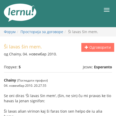
У
садржају
Мен
Форум
Просторија за договоре
Ŝi lavas ŝin mem.
Ŝi lavas ŝin mem.
Одговорити
од Chainy, 04. новембар 2010.
Поруке:
5
Језик:
Esperanto
Chainy
(Погледати профил)
04. новембар 2010. 20.27.55
Se oni diras 'Ŝi lavas ŝin mem', (ŝin, ne sin) ĉu mi pravas ke tio
havas la jenan signifon:
Ŝi lavas alian virinon kaj ŝi faras tion sen helpo de iu alia