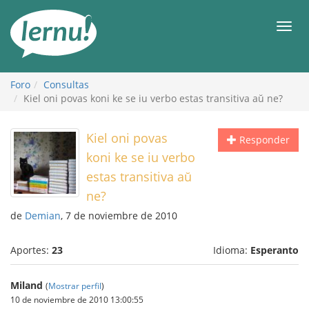
Contenido
Men
Foro
Consultas
Kiel oni povas koni ke se iu verbo estas transitiva aŭ ne?
Kiel oni povas
Responder
koni ke se iu verbo
estas transitiva aŭ
ne?
de
Demian
, 7 de noviembre de 2010
Aportes:
23
Idioma:
Esperanto
Miland
(
Mostrar perfil
)
10 de noviembre de 2010 13:00:55