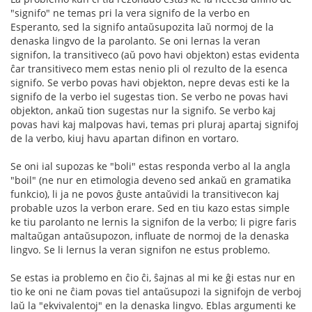
"signifo" ne temas pri la vera signifo de la verbo en
Esperanto, sed la signifo antaŭsupozita laŭ normoj de la
denaska lingvo de la parolanto. Se oni lernas la veran
signifon, la transitiveco (aŭ povo havi objekton) estas evidenta
ĉar transitiveco mem estas nenio pli ol rezulto de la esenca
signifo. Se verbo povas havi objekton, nepre devas esti ke la
signifo de la verbo iel sugestas tion. Se verbo ne povas havi
objekton, ankaŭ tion sugestas nur la signifo. Se verbo kaj
povas havi kaj malpovas havi, temas pri pluraj apartaj signifoj
de la verbo, kiuj havu apartan difinon en vortaro.
Se oni ial supozas ke "boli" estas responda verbo al la angla
"boil" (ne nur en etimologia deveno sed ankaŭ en gramatika
funkcio), li ja ne povos ĝuste antaŭvidi la transitivecon kaj
probable uzos la verbon erare. Sed en tiu kazo estas simple
ke tiu parolanto ne lernis la signifon de la verbo; li pigre faris
maltaŭgan antaŭsupozon, influate de normoj de la denaska
lingvo. Se li lernus la veran signifon ne estus problemo.
Se estas ia problemo en ĉio ĉi, ŝajnas al mi ke ĝi estas nur en
tio ke oni ne ĉiam povas tiel antaŭsupozi la signifojn de verboj
laŭ la "ekvivalentoj" en la denaska lingvo. Eblas argumenti ke