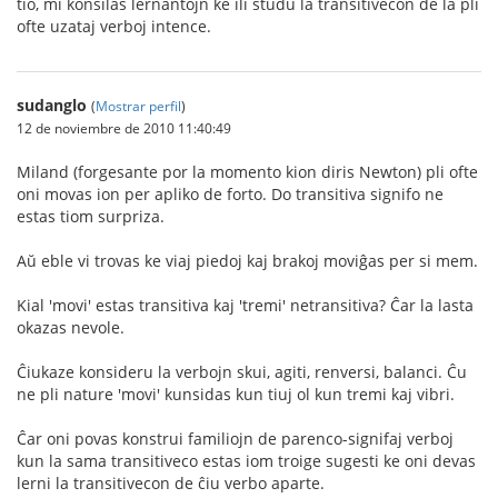
tio, mi konsilas lernantojn ke ili studu la transitivecon de la pli
ofte uzataj verboj intence.
sudanglo
(
Mostrar perfil
)
12 de noviembre de 2010 11:40:49
Miland (forgesante por la momento kion diris Newton) pli ofte
oni movas ion per apliko de forto. Do transitiva signifo ne
estas tiom surpriza.
Aŭ eble vi trovas ke viaj piedoj kaj brakoj moviĝas per si mem.
Kial 'movi' estas transitiva kaj 'tremi' netransitiva? Ĉar la lasta
okazas nevole.
Ĉiukaze konsideru la verbojn skui, agiti, renversi, balanci. Ĉu
ne pli nature 'movi' kunsidas kun tiuj ol kun tremi kaj vibri.
Ĉar oni povas konstrui familiojn de parenco-signifaj verboj
kun la sama transitiveco estas iom troige sugesti ke oni devas
lerni la transitivecon de ĉiu verbo aparte.