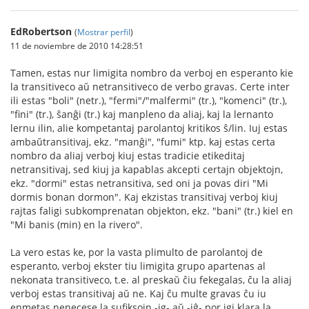
EdRobertson
(
Mostrar perfil
)
11 de noviembre de 2010 14:28:51
Tamen, estas nur limigita nombro da verboj en esperanto kie
la transitiveco aŭ netransitiveco de verbo gravas. Certe inter
ili estas "boli" (netr.), "fermi"/"malfermi" (tr.), "komenci" (tr.),
"fini" (tr.), ŝanĝi (tr.) kaj manpleno da aliaj, kaj la lernanto
lernu ilin, alie kompetantaj parolantoj kritikos ŝ/lin. Iuj estas
ambaŭtransitivaj, ekz. "manĝi", "fumi" ktp. kaj estas certa
nombro da aliaj verboj kiuj estas tradicie etikeditaj
netransitivaj, sed kiuj ja kapablas akcepti certajn objektojn,
ekz. "dormi" estas netransitiva, sed oni ja povas diri "Mi
dormis bonan dormon". Kaj ekzistas transitivaj verboj kiuj
rajtas faligi subkomprenatan objekton, ekz. "bani" (tr.) kiel en
"Mi banis (min) en la rivero".
La vero estas ke, por la vasta plimulto de parolantoj de
esperanto, verboj ekster tiu limigita grupo apartenas al
nekonata transitiveco, t.e. al preskaŭ ĉiu fekegalas, ĉu la aliaj
verboj estas transitivaj aŭ ne. Kaj ĉu multe gravas ĉu iu
enmetas nenecese la sufiksojn -ig- aŭ -iĝ- por igi klara la