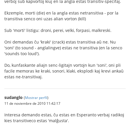
verboj sub kapvortoj kiuj en la angla estas transitiv-specifaj.
Ekzemple, morti (die) en la angla estas netransitiva - por la
transitiva senco oni uzas alian vorton (kill)
Sub 'morti' listigu: droni, perei, velki, forpasi, malkreski.
Oni demandas ĉu 'kraki' (crack) estas transitiva aŭ ne. Nu
'soni' (to sound - anglalingve) estas ne transitiva (en la senco
'sounds too loud').
Do, kunfaskante aliajn senc-ligitajn vortojn kun 'soni', oni pli
facile memoras ke kraki, sonori, klaki, eksplodi kaj krevi ankaŭ
estas ne-transitivaj.
sudanglo
(
Mostrar perfil
)
11 de noviembre de 2010 11:42:17
Interesa demando estas, ĉu estas en Esperanto verbaj radikoj
kies transitiveco estas 'malĝusta'.