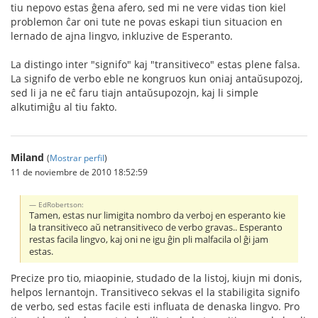
tiu nepovo estas ĝena afero, sed mi ne vere vidas tion kiel
problemon ĉar oni tute ne povas eskapi tiun situacion en
lernado de ajna lingvo, inkluzive de Esperanto.
La distingo inter "signifo" kaj "transitiveco" estas plene falsa.
La signifo de verbo eble ne kongruos kun oniaj antaŭsupozoj,
sed li ja ne eĉ faru tiajn antaŭsupozojn, kaj li simple
alkutimiĝu al tiu fakto.
Miland
(
Mostrar perfil
)
11 de noviembre de 2010 18:52:59
EdRobertson:
Tamen, estas nur limigita nombro da verboj en esperanto kie
la transitiveco aŭ netransitiveco de verbo gravas.. Esperanto
restas facila lingvo, kaj oni ne igu ĝin pli malfacila ol ĝi jam
estas.
Precize pro tio, miaopinie, studado de la listoj, kiujn mi donis,
helpos lernantojn. Transitiveco sekvas el la stabiligita signifo
de verbo, sed estas facile esti influata de denaska lingvo. Pro