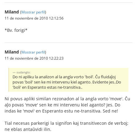
Miland
(
Mostrar perfil
)
11 de noviembre de 2010 12:12:56
*Bv. forigi*
Miland
(
Mostrar perfil
)
11 de noviembre de 2010 12:22:23
sudanglo:
Do ni apliku la analizon al la angla vorto 'boil'. Ĉu fluidaĵoj
povas 'boil' sen ke mi intervenu kiel aganto. Evidente jes..Do
'boli' en Esperanto estas ne-transitiva..
Ni povus apliki similan rezonadon al la angla vorto 'move'. Ĉu
aĵo povas 'move' sen ke mi intervenu kiel aganto? Jes. Do
indas ke 'movi' en Esperanto estu ne-transitiva. Sed ne!
Tial necesas parkerigi la signifon kaj transitivecon de verboj;
ne eblas antaŭvidi ilin.