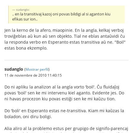
sudanglo:
.. en la transitivaj kazoj oni povas bildigi al si aganton kiu
efikas sur ion..
Jen la kerno de la afero, miaopinie. En la angla, kelkaj verboj
troviĝeblas aŭ kun aŭ sen objekto. Tial ne eblas antaŭvidi ĉu
la responda verbo en Esperanto estas transitiva aŭ ne. "Boil"
estas bona ekzemplo.
sudanglo
(
Mostrar perfil
)
11 de noviembre de 2010 11:40:15
Do ni apliku la analizon al la angla vorto 'boil'. Ĉu fluidaĵoj
povas 'boil' sen ke mi intervenu kiel aganto. Evidente jes. Do
ni havas procezon kiu povas estiĝi sen ke mi kaŭzu tion.
Do 'boli' en Esperanto estas ne-transitiva. Kiam mi kaŭzas la
boladon, oni diru boligi.
Alia aliro al la problemo estus per grupigo de signifo-parencaj