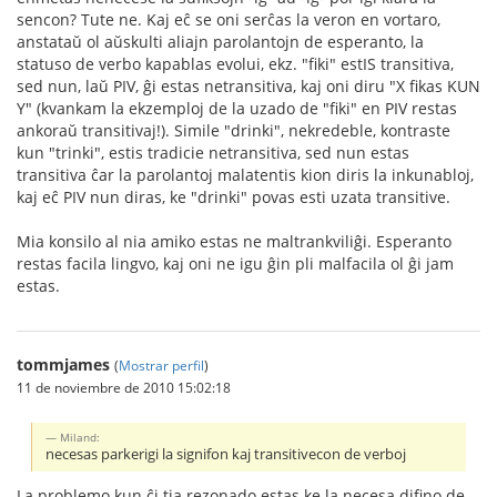
sencon? Tute ne. Kaj eĉ se oni serĉas la veron en vortaro,
anstataŭ ol aŭskulti aliajn parolantojn de esperanto, la
statuso de verbo kapablas evolui, ekz. "fiki" estIS transitiva,
sed nun, laŭ PIV, ĝi estas netransitiva, kaj oni diru "X fikas KUN
Y" (kvankam la ekzemploj de la uzado de "fiki" en PIV restas
ankoraŭ transitivaj!). Simile "drinki", nekredeble, kontraste
kun "trinki", estis tradicie netransitiva, sed nun estas
transitiva ĉar la parolantoj malatentis kion diris la inkunabloj,
kaj eĉ PIV nun diras, ke "drinki" povas esti uzata transitive.
Mia konsilo al nia amiko estas ne maltrankviliĝi. Esperanto
restas facila lingvo, kaj oni ne igu ĝin pli malfacila ol ĝi jam
estas.
tommjames
(
Mostrar perfil
)
11 de noviembre de 2010 15:02:18
Miland:
necesas parkerigi la signifon kaj transitivecon de verboj
La problemo kun ĉi tia rezonado estas ke la necesa difino de