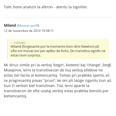
Tom, bone analizis la aferon - atentu la signifon.
Miland
(
Mostrar perfil
)
12 de noviembre de 2010 19:58:11
sudanglo:
Miland (forgesante por la momento kion diris Newton) pli
ofte oni movas ion per apliko de forto. Do transitiva signifo ne
estas tiom surpriza..
Mi dirus simile pri la verboj 'begin',
komenci
kaj 'change',
ŝanĝi
.
Miaopinie, lerni la transitivecon de tiuj verboj efektive ne
estas tiel facila al komencantoj. Temas pri praktika sperto, eĉ
se progresantoj povas "pruvi", ke oni pli taŭge rigardu tiun aŭ
tiun ĉi verbon kiel transitivan. Tial, lerni aparte la
transitivecon de ofte uzataj verboj estas praktika konsilo por
komencantoj.