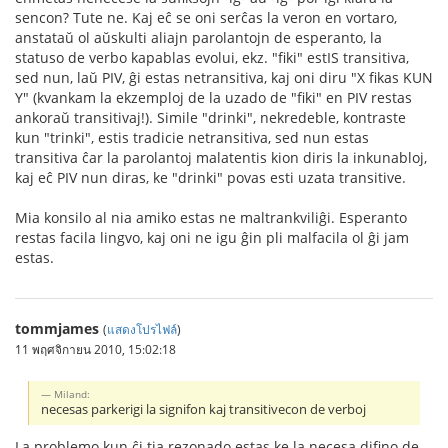
sencon? Tute ne. Kaj eĉ se oni serĉas la veron en vortaro,
anstataŭ ol aŭskulti aliajn parolantojn de esperanto, la
statuso de verbo kapablas evolui, ekz. "fiki" estIS transitiva,
sed nun, laŭ PIV, ĝi estas netransitiva, kaj oni diru "X fikas KUN
Y" (kvankam la ekzemploj de la uzado de "fiki" en PIV restas
ankoraŭ transitivaj!). Simile "drinki", nekredeble, kontraste
kun "trinki", estis tradicie netransitiva, sed nun estas
transitiva ĉar la parolantoj malatentis kion diris la inkunabloj,
kaj eĉ PIV nun diras, ke "drinki" povas esti uzata transitive.
Mia konsilo al nia amiko estas ne maltrankviliĝi. Esperanto
restas facila lingvo, kaj oni ne igu ĝin pli malfacila ol ĝi jam
estas.
tommjames
(
แสดงโปรไฟล์
)
11 พฤศจิกายน 2010, 15:02:18
Miland:
necesas parkerigi la signifon kaj transitivecon de verboj
La problemo kun ĉi tia rezonado estas ke la necesa difino de