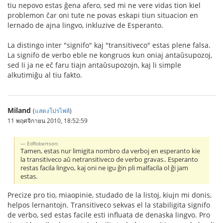
tiu nepovo estas ĝena afero, sed mi ne vere vidas tion kiel
problemon ĉar oni tute ne povas eskapi tiun situacion en
lernado de ajna lingvo, inkluzive de Esperanto.
La distingo inter "signifo" kaj "transitiveco" estas plene falsa.
La signifo de verbo eble ne kongruos kun oniaj antaŭsupozoj,
sed li ja ne eĉ faru tiajn antaŭsupozojn, kaj li simple
alkutimiĝu al tiu fakto.
Miland
(
แสดงโปรไฟล์
)
11 พฤศจิกายน 2010, 18:52:59
EdRobertson:
Tamen, estas nur limigita nombro da verboj en esperanto kie
la transitiveco aŭ netransitiveco de verbo gravas.. Esperanto
restas facila lingvo, kaj oni ne igu ĝin pli malfacila ol ĝi jam
estas.
Precize pro tio, miaopinie, studado de la listoj, kiujn mi donis,
helpos lernantojn. Transitiveco sekvas el la stabiligita signifo
de verbo, sed estas facile esti influata de denaska lingvo. Pro