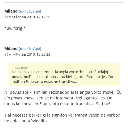
Miland
(
แสดงโปรไฟล์
)
11 พฤศจิกายน 2010, 12:12:56
*Bv. forigi*
Miland
(
แสดงโปรไฟล์
)
11 พฤศจิกายน 2010, 12:22:23
sudanglo:
Do ni apliku la analizon al la angla vorto 'boil'. Ĉu fluidaĵoj
povas 'boil' sen ke mi intervenu kiel aganto. Evidente jes..Do
'boli' en Esperanto estas ne-transitiva..
Ni povus apliki similan rezonadon al la angla vorto 'move'. Ĉu
aĵo povas 'move' sen ke mi intervenu kiel aganto? Jes. Do
indas ke 'movi' en Esperanto estu ne-transitiva. Sed ne!
Tial necesas parkerigi la signifon kaj transitivecon de verboj;
ne eblas antaŭvidi ilin.