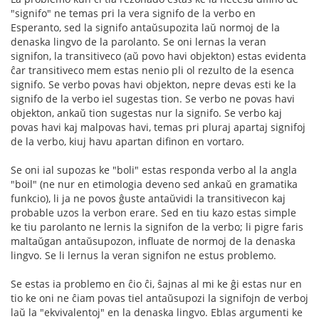
"signifo" ne temas pri la vera signifo de la verbo en
Esperanto, sed la signifo antaŭsupozita laŭ normoj de la
denaska lingvo de la parolanto. Se oni lernas la veran
signifon, la transitiveco (aŭ povo havi objekton) estas evidenta
ĉar transitiveco mem estas nenio pli ol rezulto de la esenca
signifo. Se verbo povas havi objekton, nepre devas esti ke la
signifo de la verbo iel sugestas tion. Se verbo ne povas havi
objekton, ankaŭ tion sugestas nur la signifo. Se verbo kaj
povas havi kaj malpovas havi, temas pri pluraj apartaj signifoj
de la verbo, kiuj havu apartan difinon en vortaro.
Se oni ial supozas ke "boli" estas responda verbo al la angla
"boil" (ne nur en etimologia deveno sed ankaŭ en gramatika
funkcio), li ja ne povos ĝuste antaŭvidi la transitivecon kaj
probable uzos la verbon erare. Sed en tiu kazo estas simple
ke tiu parolanto ne lernis la signifon de la verbo; li pigre faris
maltaŭgan antaŭsupozon, influate de normoj de la denaska
lingvo. Se li lernus la veran signifon ne estus problemo.
Se estas ia problemo en ĉio ĉi, ŝajnas al mi ke ĝi estas nur en
tio ke oni ne ĉiam povas tiel antaŭsupozi la signifojn de verboj
laŭ la "ekvivalentoj" en la denaska lingvo. Eblas argumenti ke