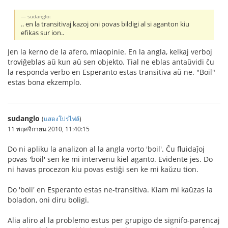
sudanglo:
.. en la transitivaj kazoj oni povas bildigi al si aganton kiu
efikas sur ion..
Jen la kerno de la afero, miaopinie. En la angla, kelkaj verboj
troviĝeblas aŭ kun aŭ sen objekto. Tial ne eblas antaŭvidi ĉu
la responda verbo en Esperanto estas transitiva aŭ ne. "Boil"
estas bona ekzemplo.
sudanglo
(
แสดงโปรไฟล์
)
11 พฤศจิกายน 2010, 11:40:15
Do ni apliku la analizon al la angla vorto 'boil'. Ĉu fluidaĵoj
povas 'boil' sen ke mi intervenu kiel aganto. Evidente jes. Do
ni havas procezon kiu povas estiĝi sen ke mi kaŭzu tion.
Do 'boli' en Esperanto estas ne-transitiva. Kiam mi kaŭzas la
boladon, oni diru boligi.
Alia aliro al la problemo estus per grupigo de signifo-parencaj