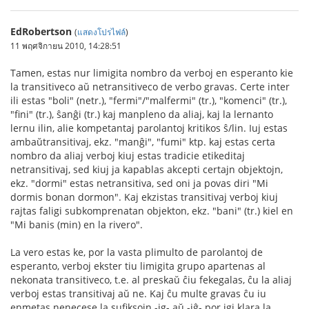
EdRobertson
(
แสดงโปรไฟล์
)
11 พฤศจิกายน 2010, 14:28:51
Tamen, estas nur limigita nombro da verboj en esperanto kie
la transitiveco aŭ netransitiveco de verbo gravas. Certe inter
ili estas "boli" (netr.), "fermi"/"malfermi" (tr.), "komenci" (tr.),
"fini" (tr.), ŝanĝi (tr.) kaj manpleno da aliaj, kaj la lernanto
lernu ilin, alie kompetantaj parolantoj kritikos ŝ/lin. Iuj estas
ambaŭtransitivaj, ekz. "manĝi", "fumi" ktp. kaj estas certa
nombro da aliaj verboj kiuj estas tradicie etikeditaj
netransitivaj, sed kiuj ja kapablas akcepti certajn objektojn,
ekz. "dormi" estas netransitiva, sed oni ja povas diri "Mi
dormis bonan dormon". Kaj ekzistas transitivaj verboj kiuj
rajtas faligi subkomprenatan objekton, ekz. "bani" (tr.) kiel en
"Mi banis (min) en la rivero".
La vero estas ke, por la vasta plimulto de parolantoj de
esperanto, verboj ekster tiu limigita grupo apartenas al
nekonata transitiveco, t.e. al preskaŭ ĉiu fekegalas, ĉu la aliaj
verboj estas transitivaj aŭ ne. Kaj ĉu multe gravas ĉu iu
enmetas nenecese la sufiksojn -ig- aŭ -iĝ- por igi klara la