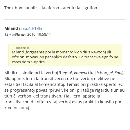
Tom, bone analizis la aferon - atentu la signifon.
Miland
(
แสดงโปรไฟล์
)
12 พฤศจิกายน 2010, 19:58:11
sudanglo:
Miland (forgesante por la momento kion diris Newton) pli
ofte oni movas ion per apliko de forto. Do transitiva signifo ne
estas tiom surpriza..
Mi dirus simile pri la verboj 'begin',
komenci
kaj 'change',
ŝanĝi
.
Miaopinie, lerni la transitivecon de tiuj verboj efektive ne
estas tiel facila al komencantoj. Temas pri praktika sperto, eĉ
se progresantoj povas "pruvi", ke oni pli taŭge rigardu tiun aŭ
tiun ĉi verbon kiel transitivan. Tial, lerni aparte la
transitivecon de ofte uzataj verboj estas praktika konsilo por
komencantoj.