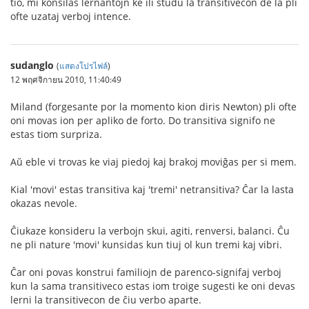
tio, mi konsilas lernantojn ke ili studu la transitivecon de la pli
ofte uzataj verboj intence.
sudanglo
(
แสดงโปรไฟล์
)
12 พฤศจิกายน 2010, 11:40:49
Miland (forgesante por la momento kion diris Newton) pli ofte
oni movas ion per apliko de forto. Do transitiva signifo ne
estas tiom surpriza.
Aŭ eble vi trovas ke viaj piedoj kaj brakoj moviĝas per si mem.
Kial 'movi' estas transitiva kaj 'tremi' netransitiva? Ĉar la lasta
okazas nevole.
Ĉiukaze konsideru la verbojn skui, agiti, renversi, balanci. Ĉu
ne pli nature 'movi' kunsidas kun tiuj ol kun tremi kaj vibri.
Ĉar oni povas konstrui familiojn de parenco-signifaj verboj
kun la sama transitiveco estas iom troige sugesti ke oni devas
lerni la transitivecon de ĉiu verbo aparte.