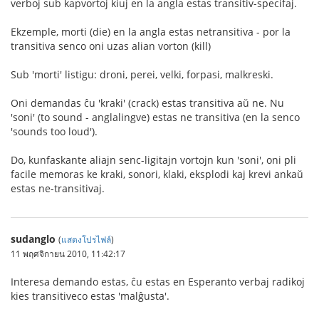
verboj sub kapvortoj kiuj en la angla estas transitiv-specifaj.
Ekzemple, morti (die) en la angla estas netransitiva - por la
transitiva senco oni uzas alian vorton (kill)
Sub 'morti' listigu: droni, perei, velki, forpasi, malkreski.
Oni demandas ĉu 'kraki' (crack) estas transitiva aŭ ne. Nu
'soni' (to sound - anglalingve) estas ne transitiva (en la senco
'sounds too loud').
Do, kunfaskante aliajn senc-ligitajn vortojn kun 'soni', oni pli
facile memoras ke kraki, sonori, klaki, eksplodi kaj krevi ankaŭ
estas ne-transitivaj.
sudanglo
(
แสดงโปรไฟล์
)
11 พฤศจิกายน 2010, 11:42:17
Interesa demando estas, ĉu estas en Esperanto verbaj radikoj
kies transitiveco estas 'malĝusta'.