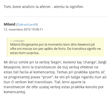
Tom, bone analizis la aferon - atentu la signifon.
Miland
(
Zobraziť profil
)
12. novembra 2010 19:58:11
sudanglo:
Miland (forgesante por la momento kion diris Newton) pli
ofte oni movas ion per apliko de forto. Do transitiva signifo ne
estas tiom surpriza..
Mi dirus simile pri la verboj 'begin',
komenci
kaj 'change',
ŝanĝi
.
Miaopinie, lerni la transitivecon de tiuj verboj efektive ne
estas tiel facila al komencantoj. Temas pri praktika sperto, eĉ
se progresantoj povas "pruvi", ke oni pli taŭge rigardu tiun aŭ
tiun ĉi verbon kiel transitivan. Tial, lerni aparte la
transitivecon de ofte uzataj verboj estas praktika konsilo por
komencantoj.