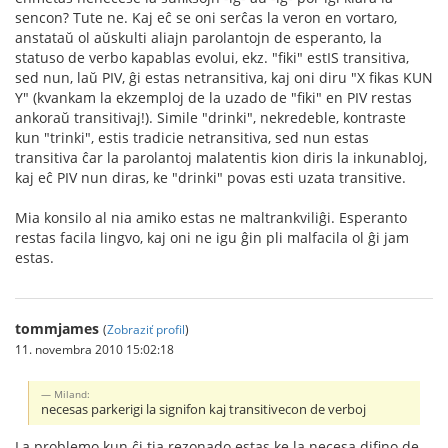
sencon? Tute ne. Kaj eĉ se oni serĉas la veron en vortaro,
anstataŭ ol aŭskulti aliajn parolantojn de esperanto, la
statuso de verbo kapablas evolui, ekz. "fiki" estIS transitiva,
sed nun, laŭ PIV, ĝi estas netransitiva, kaj oni diru "X fikas KUN
Y" (kvankam la ekzemploj de la uzado de "fiki" en PIV restas
ankoraŭ transitivaj!). Simile "drinki", nekredeble, kontraste
kun "trinki", estis tradicie netransitiva, sed nun estas
transitiva ĉar la parolantoj malatentis kion diris la inkunabloj,
kaj eĉ PIV nun diras, ke "drinki" povas esti uzata transitive.
Mia konsilo al nia amiko estas ne maltrankviliĝi. Esperanto
restas facila lingvo, kaj oni ne igu ĝin pli malfacila ol ĝi jam
estas.
tommjames
(
Zobraziť profil
)
11. novembra 2010 15:02:18
Miland:
necesas parkerigi la signifon kaj transitivecon de verboj
La problemo kun ĉi tia rezonado estas ke la necesa difino de