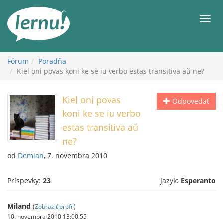
Späť
na
Men
obsah
Fórum
Poradňa
Kiel oni povas koni ke se iu verbo estas transitiva aŭ ne?
Kiel oni povas
Odpovedať
koni ke se iu verbo
estas transitiva aŭ
ne?
od
Demian
, 7. novembra 2010
Príspevky:
23
Jazyk:
Esperanto
Miland
(
Zobraziť profil
)
10. novembra 2010 13:00:55