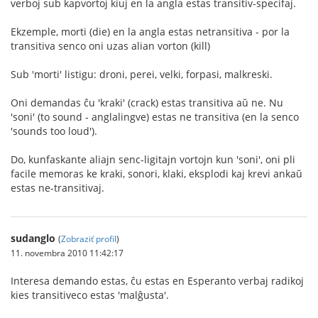
verboj sub kapvortoj kiuj en la angla estas transitiv-specifaj.
Ekzemple, morti (die) en la angla estas netransitiva - por la
transitiva senco oni uzas alian vorton (kill)
Sub 'morti' listigu: droni, perei, velki, forpasi, malkreski.
Oni demandas ĉu 'kraki' (crack) estas transitiva aŭ ne. Nu
'soni' (to sound - anglalingve) estas ne transitiva (en la senco
'sounds too loud').
Do, kunfaskante aliajn senc-ligitajn vortojn kun 'soni', oni pli
facile memoras ke kraki, sonori, klaki, eksplodi kaj krevi ankaŭ
estas ne-transitivaj.
sudanglo
(
Zobraziť profil
)
11. novembra 2010 11:42:17
Interesa demando estas, ĉu estas en Esperanto verbaj radikoj
kies transitiveco estas 'malĝusta'.