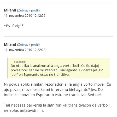
Miland
(
Zobraziť profil
)
11. novembra 2010 12:12:56
*Bv. forigi*
Miland
(
Zobraziť profil
)
11. novembra 2010 12:22:23
sudanglo:
Do ni apliku la analizon al la angla vorto 'boil'. Ĉu fluidaĵoj
povas 'boil' sen ke mi intervenu kiel aganto. Evidente jes..Do
'boli' en Esperanto estas ne-transitiva..
Ni povus apliki similan rezonadon al la angla vorto 'move'. Ĉu
aĵo povas 'move' sen ke mi intervenu kiel aganto? Jes. Do
indas ke 'movi' en Esperanto estu ne-transitiva. Sed ne!
Tial necesas parkerigi la signifon kaj transitivecon de verboj;
ne eblas antaŭvidi ilin.