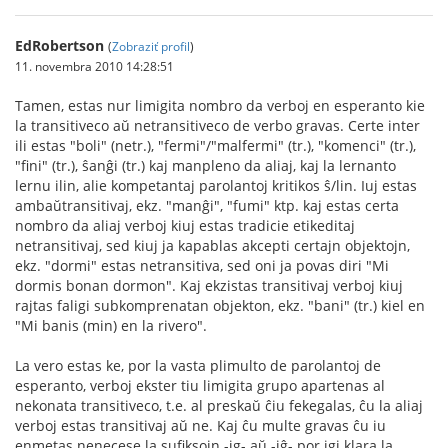
EdRobertson
(
Zobraziť profil
)
11. novembra 2010 14:28:51
Tamen, estas nur limigita nombro da verboj en esperanto kie
la transitiveco aŭ netransitiveco de verbo gravas. Certe inter
ili estas "boli" (netr.), "fermi"/"malfermi" (tr.), "komenci" (tr.),
"fini" (tr.), ŝanĝi (tr.) kaj manpleno da aliaj, kaj la lernanto
lernu ilin, alie kompetantaj parolantoj kritikos ŝ/lin. Iuj estas
ambaŭtransitivaj, ekz. "manĝi", "fumi" ktp. kaj estas certa
nombro da aliaj verboj kiuj estas tradicie etikeditaj
netransitivaj, sed kiuj ja kapablas akcepti certajn objektojn,
ekz. "dormi" estas netransitiva, sed oni ja povas diri "Mi
dormis bonan dormon". Kaj ekzistas transitivaj verboj kiuj
rajtas faligi subkomprenatan objekton, ekz. "bani" (tr.) kiel en
"Mi banis (min) en la rivero".
La vero estas ke, por la vasta plimulto de parolantoj de
esperanto, verboj ekster tiu limigita grupo apartenas al
nekonata transitiveco, t.e. al preskaŭ ĉiu fekegalas, ĉu la aliaj
verboj estas transitivaj aŭ ne. Kaj ĉu multe gravas ĉu iu
enmetas nenecese la sufiksojn -ig- aŭ -iĝ- por igi klara la