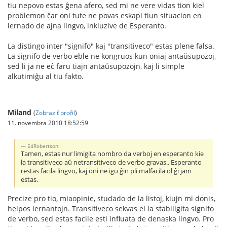
tiu nepovo estas ĝena afero, sed mi ne vere vidas tion kiel
problemon ĉar oni tute ne povas eskapi tiun situacion en
lernado de ajna lingvo, inkluzive de Esperanto.
La distingo inter "signifo" kaj "transitiveco" estas plene falsa.
La signifo de verbo eble ne kongruos kun oniaj antaŭsupozoj,
sed li ja ne eĉ faru tiajn antaŭsupozojn, kaj li simple
alkutimiĝu al tiu fakto.
Miland
(
Zobraziť profil
)
11. novembra 2010 18:52:59
EdRobertson:
Tamen, estas nur limigita nombro da verboj en esperanto kie
la transitiveco aŭ netransitiveco de verbo gravas.. Esperanto
restas facila lingvo, kaj oni ne igu ĝin pli malfacila ol ĝi jam
estas.
Precize pro tio, miaopinie, studado de la listoj, kiujn mi donis,
helpos lernantojn. Transitiveco sekvas el la stabiligita signifo
de verbo, sed estas facile esti influata de denaska lingvo. Pro