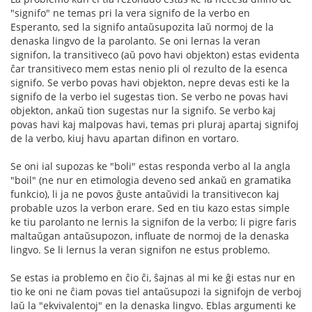
"signifo" ne temas pri la vera signifo de la verbo en
Esperanto, sed la signifo antaŭsupozita laŭ normoj de la
denaska lingvo de la parolanto. Se oni lernas la veran
signifon, la transitiveco (aŭ povo havi objekton) estas evidenta
ĉar transitiveco mem estas nenio pli ol rezulto de la esenca
signifo. Se verbo povas havi objekton, nepre devas esti ke la
signifo de la verbo iel sugestas tion. Se verbo ne povas havi
objekton, ankaŭ tion sugestas nur la signifo. Se verbo kaj
povas havi kaj malpovas havi, temas pri pluraj apartaj signifoj
de la verbo, kiuj havu apartan difinon en vortaro.
Se oni ial supozas ke "boli" estas responda verbo al la angla
"boil" (ne nur en etimologia deveno sed ankaŭ en gramatika
funkcio), li ja ne povos ĝuste antaŭvidi la transitivecon kaj
probable uzos la verbon erare. Sed en tiu kazo estas simple
ke tiu parolanto ne lernis la signifon de la verbo; li pigre faris
maltaŭgan antaŭsupozon, influate de normoj de la denaska
lingvo. Se li lernus la veran signifon ne estus problemo.
Se estas ia problemo en ĉio ĉi, ŝajnas al mi ke ĝi estas nur en
tio ke oni ne ĉiam povas tiel antaŭsupozi la signifojn de verboj
laŭ la "ekvivalentoj" en la denaska lingvo. Eblas argumenti ke