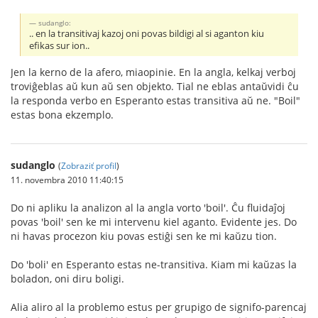
sudanglo:
.. en la transitivaj kazoj oni povas bildigi al si aganton kiu
efikas sur ion..
Jen la kerno de la afero, miaopinie. En la angla, kelkaj verboj
troviĝeblas aŭ kun aŭ sen objekto. Tial ne eblas antaŭvidi ĉu
la responda verbo en Esperanto estas transitiva aŭ ne. "Boil"
estas bona ekzemplo.
sudanglo
(
Zobraziť profil
)
11. novembra 2010 11:40:15
Do ni apliku la analizon al la angla vorto 'boil'. Ĉu fluidaĵoj
povas 'boil' sen ke mi intervenu kiel aganto. Evidente jes. Do
ni havas procezon kiu povas estiĝi sen ke mi kaŭzu tion.
Do 'boli' en Esperanto estas ne-transitiva. Kiam mi kaŭzas la
boladon, oni diru boligi.
Alia aliro al la problemo estus per grupigo de signifo-parencaj