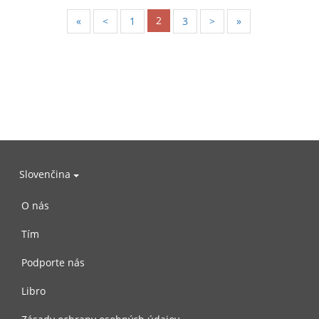
2
«
<
1
3
>
»
Slovenčina
O nás
Tím
Podporte nás
Libro